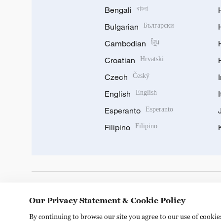
Bengali
বাংলা
Bulgarian
Български
Cambodian
ខ្មែរ
Croatian
Hrvatski
Czech
Český
English
English
Esperanto
Esperanto
Filipino
Filipino
DOWNLOAD OUR APP
Our Privacy Statement & Cookie Policy
By continuing to browse our site you agree to our use of cooki