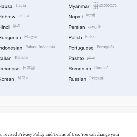
Hausa
Hausa
Myanmar
မြန်မာဘာသာ
Hebrew
עברית
Nepali
नेपाली
Hindi
हिन्दी
Persian
فارسی
Hungarian
Magyar
Polish
Polski
Indonesian
Bahasa Indonesia
Portuguese
Português
Italian
Italiano
Pashto
پښتو
Japanese
日本語
Romanian
Română
Korean
한국어
Russian
Русский
es, revised Privacy Policy and Terms of Use. You can change your