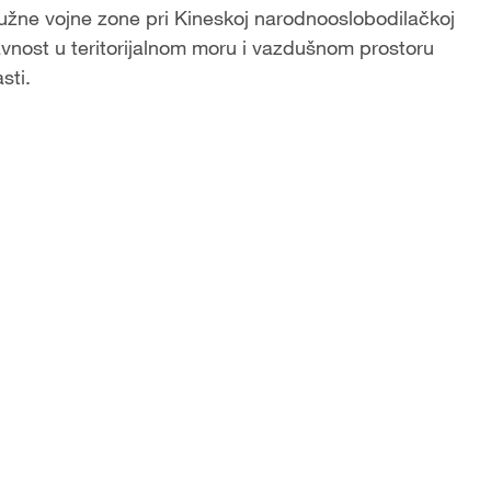
užne vojne zone pri Kineskoj narodnooslobodilačkoj
avnost u teritorijalnom moru i vazdušnom prostoru
sti.