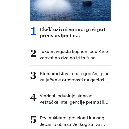
1
Ekskluzivni snimci prvi put
predstavljeni u
dokumentarcu „Put do
pobede“
2
Tokom avgusta kopneni deo Kine
zahvatiće dva do tri tajfuna
3
Kina predstavila petogodišnji plan
za jačanje otpornosti na geološke
nepogode usled klimatskih
promena
4
Vrednst industrije kineske
veštačke inteligencije premašila
1,2 biliona juana
5
Prvi nuklearni projekat Hualong
Jedan u oblasti Velikog zaliva