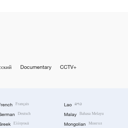
сский
Documentary
CCTV+
French
Français
Lao
ລາວ
German
Deutsch
Malay
Bahasa Melayu
Greek
Ελληνικά
Mongolian
Монгол