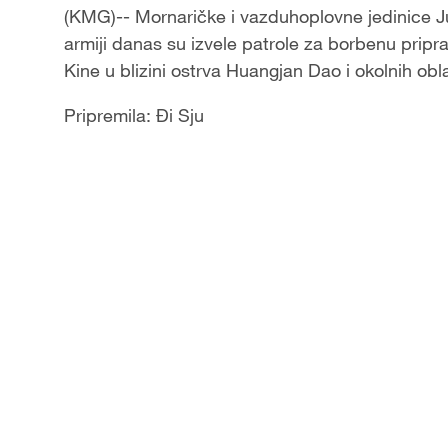
(KMG)-- Mornaričke i vazduhoplovne jedinice J
armiji danas su izvele patrole za borbenu pripr
Kine u blizini ostrva Huangjan Dao i okolnih obla
Pripremila: Đi Sju