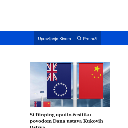
Upravljanje Kinom
Pretraži
Si Đinping uputio čestitku
povodom Dana ustava Kukovih
Ostrva