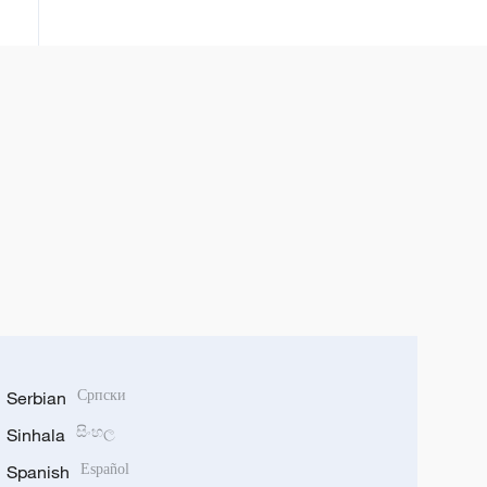
potpuno operativan
Serbian
Српски
Sinhala
සිංහල
Spanish
Español