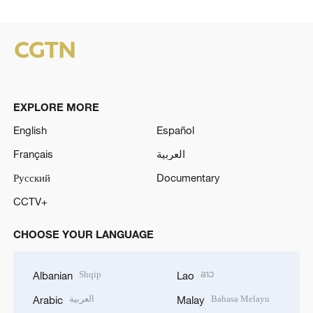
EXPLORE MORE
English
Español
Français
العربية
Русский
Documentary
CCTV+
CHOOSE YOUR LANGUAGE
Shqip
ລາວ
Albanian
Lao
العربية
Bahasa Melayu
Arabic
Malay