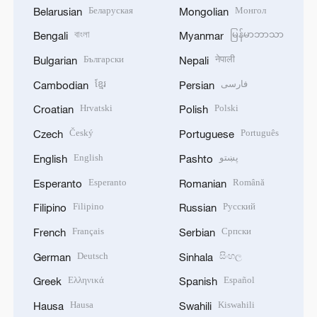
Беларуская
Монгол
Belarusian
Mongolian
বাংলা
မြန်မာဘာသာ
Bengali
Myanmar
Български
नेपाली
Bulgarian
Nepali
ខ្មែរ
فارسی
Cambodian
Persian
Hrvatski
Polski
Croatian
Polish
Český
Português
Czech
Portuguese
English
پښتو
English
Pashto
Esperanto
Română
Esperanto
Romanian
Filipino
Русский
Filipino
Russian
Français
Српски
French
Serbian
Deutsch
සිංහල
German
Sinhala
Ελληνικά
Español
Greek
Spanish
Hausa
Kiswahili
Hausa
Swahili