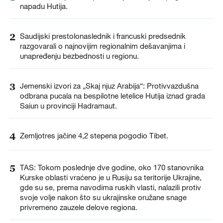
napadu Hutija.
2
Saudijski prestolonaslednik i francuski predsednik
razgovarali o najnovijim regionalnim dešavanjima i
unapređenju bezbednosti u regionu.
3
Jemenski izvori za „Skaj njuz Arabija“: Protivvazdušna
odbrana pucala na bespilotne letelice Hutija iznad grada
Saiun u provinciji Hadramaut.
4
Zemljotres jačine 4,2 stepena pogodio Tibet.
5
TAS: Tokom poslednje dve godine, oko 170 stanovnika
Kurske oblasti vraćeno je u Rusiju sa teritorije Ukrajine,
gde su se, prema navodima ruskih vlasti, nalazili protiv
svoje volje nakon što su ukrajinske oružane snage
privremeno zauzele delove regiona.