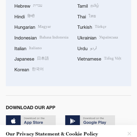
עברית
தமிழ்
Hebrew
Tamil
हिन्दी
ไทย
Hindi
Thai
Magyar
Türkçe
Hungarian
Turkish
Bahasa Indonesia
Українська
Indonesian
Ukrainian
Italiano
اردو
Italian
Urdu
日本語
Tiếng Việt
Japanese
Vietnamese
한국어
Korean
DOWNLOAD OUR APP
Our Privacy Statement & Cookie Policy