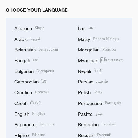
CHOOSE YOUR LANGUAGE
Shqip
ລາວ
Albanian
Lao
العربية
Bahasa Melayu
Arabic
Malay
Беларуская
Монгол
Belarusian
Mongolian
বাংলা
မြန်မာဘာသာ
Bengali
Myanmar
Български
नेपाली
Bulgarian
Nepali
ខ្មែរ
فارسی
Cambodian
Persian
Hrvatski
Polski
Croatian
Polish
Český
Português
Czech
Portuguese
English
پښتو
English
Pashto
Esperanto
Română
Esperanto
Romanian
Filipino
Русский
Filipino
Russian