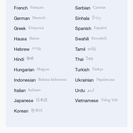
Français
Српски
French
Serbian
Deutsch
සිංහල
German
Sinhala
Ελληνικά
Español
Greek
Spanish
Hausa
Kiswahili
Hausa
Swahili
עברית
தமிழ்
Hebrew
Tamil
हिन्दी
ไทย
Hindi
Thai
Magyar
Türkçe
Hungarian
Turkish
Bahasa Indonesia
Українська
Indonesian
Ukrainian
Italiano
اردو
Italian
Urdu
日本語
Tiếng Việt
Japanese
Vietnamese
한국어
Korean