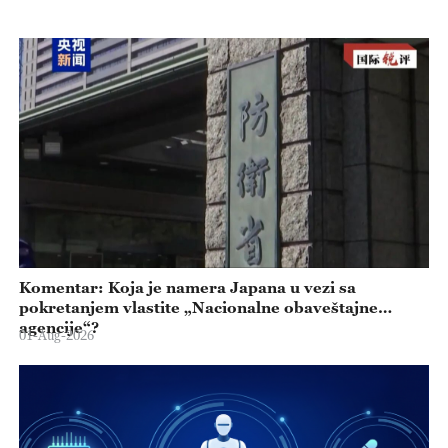
Komentar: Koja je namera Japana u vezi sa
pokretanjem vlastite „Nacionalne obaveštajne
agencije“?
01-Aug-2026