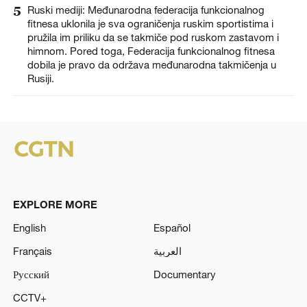
5
Ruski mediji: Međunarodna federacija funkcionalnog
fitnesa uklonila je sva ograničenja ruskim sportistima i
pružila im priliku da se takmiče pod ruskom zastavom i
himnom. Pored toga, Federacija funkcionalnog fitnesa
dobila je pravo da održava međunarodna takmičenja u
Rusiji.
EXPLORE MORE
English
Español
Français
العربية
Русский
Documentary
CCTV+