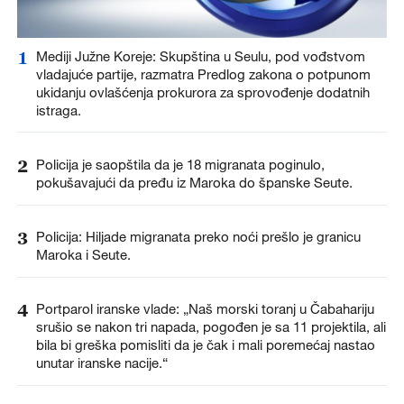
1
Mediji Južne Koreje: Skupština u Seulu, pod vođstvom
vladajuće partije, razmatra Predlog zakona o potpunom
ukidanju ovlašćenja prokurora za sprovođenje dodatnih
istraga.
2
Policija je saopštila da je 18 migranata poginulo,
pokušavajući da pređu iz Maroka do španske Seute.
3
Policija: Hiljade migranata preko noći prešlo je granicu
Maroka i Seute.
4
Portparol iranske vlade: „Naš morski toranj u Čabahariju
srušio se nakon tri napada, pogođen je sa 11 projektila, ali
bila bi greška pomisliti da je čak i mali poremećaj nastao
unutar iranske nacije.“