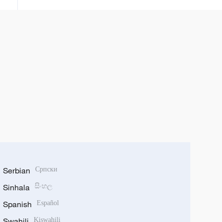
Seute.
Serbian
Српски
Sinhala
සිංහල
Spanish
Español
Swahili
Kiswahili