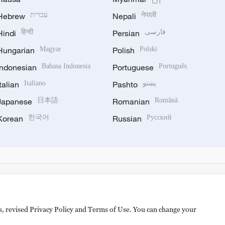
Hebrew
עברית
Nepali
नेपाली
Hindi
हिन्दी
Persian
فارسی
Hungarian
Magyar
Polish
Polski
Indonesian
Bahasa Indonesia
Portuguese
Português
Italian
Italiano
Pashto
پښتو
Japanese
日本語
Romanian
Română
Korean
한국어
Russian
Русский
es, revised Privacy Policy and Terms of Use. You can change your