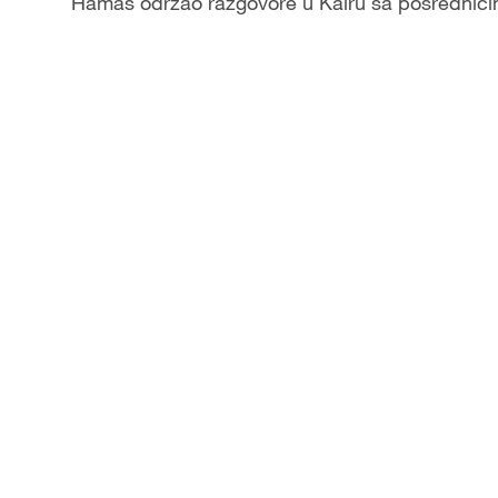
Hamas održao razgovore u Kairu sa posrednicima