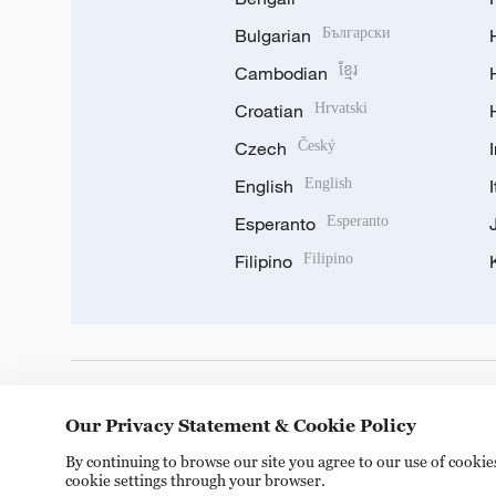
Bulgarian
Български
Cambodian
ខ្មែរ
Croatian
Hrvatski
Czech
Český
English
English
Esperanto
Esperanto
Filipino
Filipino
DOWNLOAD OUR APP
Our Privacy Statement & Cookie Policy
By continuing to browse our site you agree to our use of cooki
cookie settings through your browser.