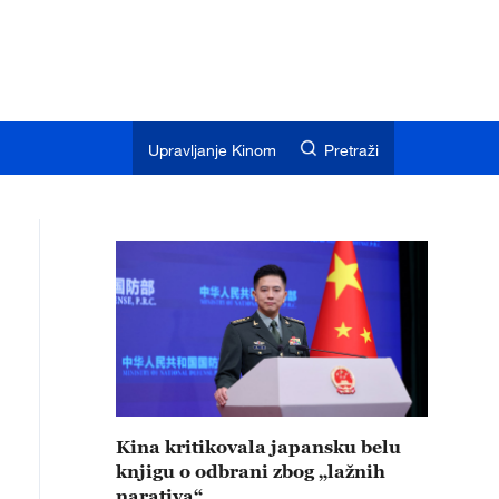
Upravljanje Kinom
Pretraži
Kina kritikovala japansku belu
knjigu o odbrani zbog „lažnih
narativa“