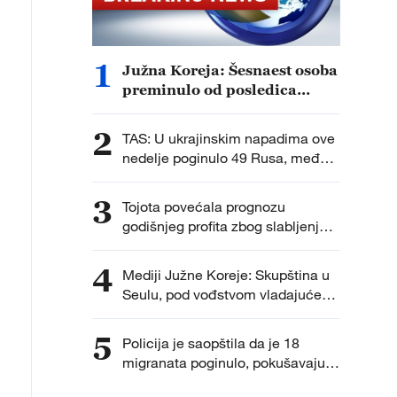
1
Južna Koreja: Šesnaest osoba
preminulo od posledica
velikih vrućina ovog leta.
2
TAS: U ukrajinskim napadima ove
nedelje poginulo 49 Rusa, među
njima četvoro dece.
3
Tojota povećala prognozu
godišnjeg profita zbog slabljenja
jena.
4
Mediji Južne Koreje: Skupština u
Seulu, pod vođstvom vladajuće
partije, razmatra Predlog zakona o
potpunom ukidanju ovlašćenja
5
Policija je saopštila da je 18
prokurora za sprovođenje
migranata poginulo, pokušavajući
dodatnih istraga.
da pređu iz Maroka do španske