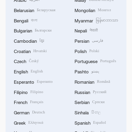
Arabic
Malay
Беларуская
Монгол
Belarusian
Mongolian
বাংলা
မြန်မာဘာသာ
Bengali
Myanmar
Български
नेपाली
Bulgarian
Nepali
ខ្មែរ
فارسی
Cambodian
Persian
Hrvatski
Polski
Croatian
Polish
Český
Português
Czech
Portuguese
English
پښتو
English
Pashto
Esperanto
Română
Esperanto
Romanian
Filipino
Русский
Filipino
Russian
Français
Српски
French
Serbian
Deutsch
සිංහල
German
Sinhala
Ελληνικά
Español
Greek
Spanish