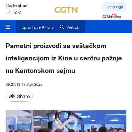
Hyderabad
Language
42°C
Mumbai
31°C
Upravljanje Kinom
Pretraži
Pametni proizvodi sa veštačkom
inteligencijom iz Kine u centru pažnje
na Kantonskom sajmu
09:27:13,17-Apr-2026
Share