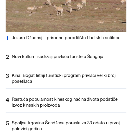
1
Jezero Džuonaj – prirodno porodilište tibetskih antilopa
2
Novi kulturni sadržaji privlače turiste u Šangaju
3
Kina: Bogat letnji turistički program privlači veliki broj
posetilaca
4
Rastuća popularnost kineskog načina života podstiče
izvoz kineskih proizvoda
5
Spoljna trgovina Šendžena porasla za 33 odsto u prvoj
polovini godine