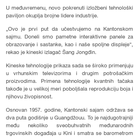
U međuvremenu, novo pokrenuti izložbeni tehnološki
paviljon okuplja brojne lidere industrije.
„Ovo je prvi put da učestvujemo na Kantonskom
sajmu. Doneli smo pametne interaktivne panele za
obrazovanje i sastanke, kao i naše spoljne displeje“,
rekao je kineski izlagač Šang Jongđin.
Kineske tehnologije prikaza sada se široko primenjuju
u vrhunskim televizorima i drugim potrošačkim
proizvodima. Primena tehnologije kvantnih tačaka
takođe je u velikoj meri poboljšala reprodukciju boja i
njihovu živopisnost.
Osnovan 1957. godine, Kantonski sajam održava se
dva puta godišnje u Guangdžouu. To je najdugotrajniji
među nekoliko sveobuhvatnih međunarodnih
trgovinskih događaja u Kini i smatra se barometrom