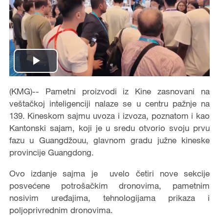
Play
Video
(KMG)-- Pametni proizvodi iz Kine zasnovani na
veštačkoj inteligenciji nalaze se u centru pažnje na
139. Kineskom sajmu uvoza i izvoza, poznatom i kao
Kantonski sajam, koji je u sredu otvorio svoju prvu
fazu u Guangdžouu, glavnom gradu južne kineske
provincije Guangdong.
Ovo izdanje sajma je uvelo četiri nove sekcije
posvećene potrošačkim dronovima, pametnim
nosivim uređajima, tehnologijama prikaza i
poljoprivrednim dronovima.