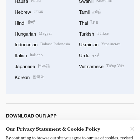
Hausa
Kiswahili
Hausa
Swahili
עברית
தமிழ்
Hebrew
Tamil
हिन्दी
ไทย
Hindi
Thai
Magyar
Türkçe
Hungarian
Turkish
Bahasa Indonesia
Українська
Indonesian
Ukrainian
Italiano
اردو
Italian
Urdu
日本語
Tiếng Việt
Japanese
Vietnamese
한국어
Korean
DOWNLOAD OUR APP
Our Privacy Statement & Cookie Policy
By continuing to browse our site you agree to our use of cookies, revised