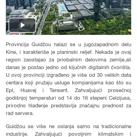
Play
Video
Provincija Guidžou nalazi se u jugozapadnom delu
Kine, i karakteriše je planinski reljef. Nekada je ovaj
region zaostajao za priobalnim delovima zemlje,ali
danas je postao jedno od ključnih digitalnih čvorišta.
U ovoj provinciji izgrađeno je više od 30 velikih data
centara koji pružaju usluge kompanijama kao što su
Epl, Huavej i Tensent. Zahvaljujući prosečnoj
godišnjoj temperaturi od 14 do 16 stepeni Celzijusa,
prirodno hlađenje predstavlja značajnu prednost za
rad servera.
Guidžou se više ne oslanja samo na tradicionalne
industrije. Zahvaljujući povoljnim klimatskim i