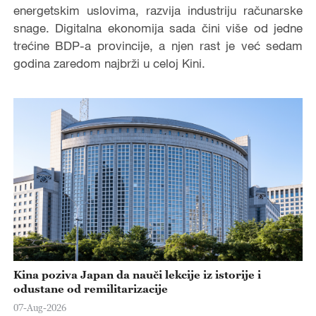
energetskim uslovima, razvija industriju računarske
snage. Digitalna ekonomija sada čini više od jedne
trećine BDP-a provincije, a njen rast je već sedam
godina zaredom najbrži u celoj Kini.
Kina poziva Japan da nauči lekcije iz istorije i
odustane od remilitarizacije
07-Aug-2026