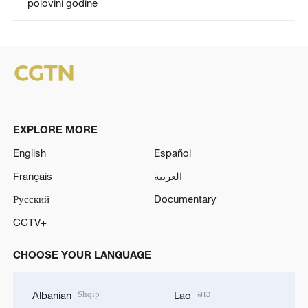
polovini godine
EXPLORE MORE
English
Español
Français
العربية
Русский
Documentary
CCTV+
CHOOSE YOUR LANGUAGE
Shqip
ລາວ
Albanian
Lao