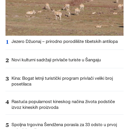
1
Jezero Džuonaj – prirodno porodilište tibetskih antilopa
2
Novi kulturni sadržaji privlače turiste u Šangaju
3
Kina: Bogat letnji turistički program privlači veliki broj
posetilaca
4
Rastuća popularnost kineskog načina života podstiče
izvoz kineskih proizvoda
5
Spoljna trgovina Šendžena porasla za 33 odsto u prvoj