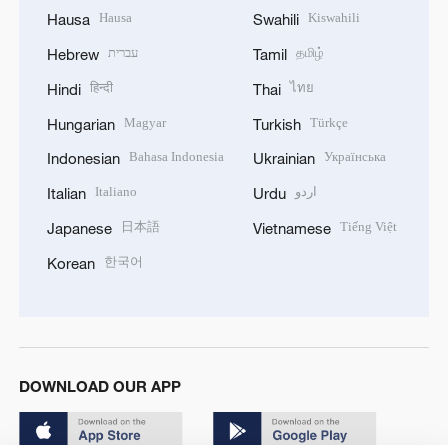
Hausa
Kiswahili
Hausa
Swahili
עברית
தமிழ்
Hebrew
Tamil
हिन्दी
ไทย
Hindi
Thai
Magyar
Türkçe
Hungarian
Turkish
Bahasa Indonesia
Українська
Indonesian
Ukrainian
Italiano
اردو
Italian
Urdu
日本語
Tiếng Việt
Japanese
Vietnamese
한국어
Korean
DOWNLOAD OUR APP