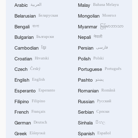
العربية
Bahasa Melayu
Arabic
Malay
Беларуская
Монгол
Belarusian
Mongolian
বাংলা
မြန်မာဘာသာ
Bengali
Myanmar
Български
नेपाली
Bulgarian
Nepali
ខ្មែរ
فارسی
Cambodian
Persian
Hrvatski
Polski
Croatian
Polish
Český
Português
Czech
Portuguese
English
پښتو
English
Pashto
Esperanto
Română
Esperanto
Romanian
Filipino
Русский
Filipino
Russian
Français
Српски
French
Serbian
Deutsch
සිංහල
German
Sinhala
Ελληνικά
Español
Greek
Spanish