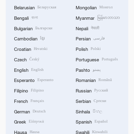
Беларуская
Монгол
Belarusian
Mongolian
বাংলা
မြန်မာဘာသာ
Bengali
Myanmar
Български
नेपाली
Bulgarian
Nepali
ខ្មែរ
فارسی
Cambodian
Persian
Hrvatski
Polski
Croatian
Polish
Český
Português
Czech
Portuguese
English
پښتو
English
Pashto
Esperanto
Română
Esperanto
Romanian
Filipino
Русский
Filipino
Russian
Français
Српски
French
Serbian
Deutsch
සිංහල
German
Sinhala
Ελληνικά
Español
Greek
Spanish
Hausa
Kiswahili
Hausa
Swahili