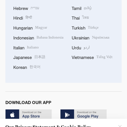
עברית
தமிழ்
Hebrew
Tamil
हिन्दी
ไทย
Hindi
Thai
Magyar
Türkçe
Hungarian
Turkish
Bahasa Indonesia
Українська
Indonesian
Ukrainian
Italiano
اردو
Italian
Urdu
日本語
Tiếng Việt
Japanese
Vietnamese
한국어
Korean
DOWNLOAD OUR APP
Our Privacy Statement & Cookie Policy