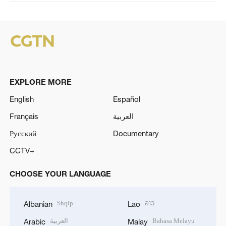
EXPLORE MORE
English
Español
Français
العربية
Русский
Documentary
CCTV+
CHOOSE YOUR LANGUAGE
Shqip
ລາວ
Albanian
Lao
العربية
Bahasa Melayu
Arabic
Malay