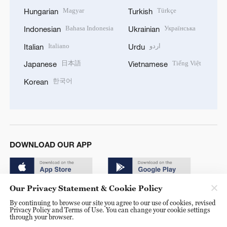
Magyar
Türkçe
Hungarian
Turkish
Bahasa Indonesia
Українська
Indonesian
Ukrainian
Italiano
اردو
Italian
Urdu
日本語
Tiếng Việt
Japanese
Vietnamese
한국어
Korean
DOWNLOAD OUR APP
Our Privacy Statement & Cookie Policy
By continuing to browse our site you agree to our use of cookies, revised
Privacy Policy and Terms of Use. You can change your cookie settings
through your browser.
© China Radio International.CRI. All Rights Reserved. 16A