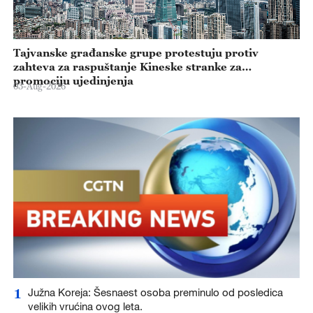
Tajvanske građanske grupe protestuju protiv
zahteva za raspuštanje Kineske stranke za
promociju ujedinjenja
03-Aug-2026
1
Južna Koreja: Šesnaest osoba preminulo od posledica
velikih vrućina ovog leta.