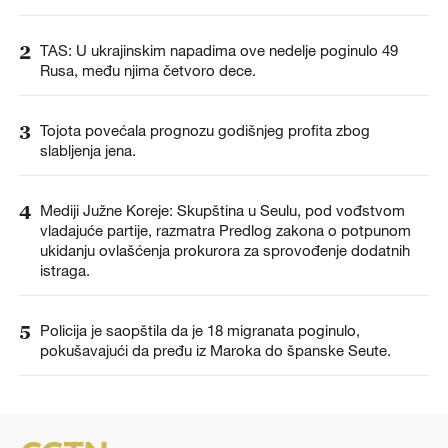
2
TAS: U ukrajinskim napadima ove nedelje poginulo 49
Rusa, među njima četvoro dece.
3
Tojota povećala prognozu godišnjeg profita zbog
slabljenja jena.
4
Mediji Južne Koreje: Skupština u Seulu, pod vođstvom
vladajuće partije, razmatra Predlog zakona o potpunom
ukidanju ovlašćenja prokurora za sprovođenje dodatnih
istraga.
5
Policija je saopštila da je 18 migranata poginulo,
pokušavajući da pređu iz Maroka do španske Seute.