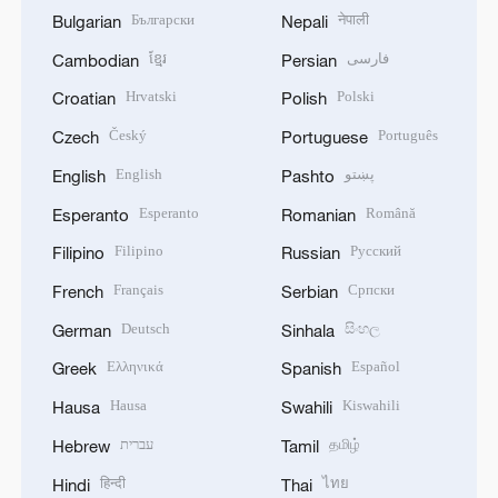
Български
नेपाली
Bulgarian
Nepali
ខ្មែរ
فارسی
Cambodian
Persian
Hrvatski
Polski
Croatian
Polish
Český
Português
Czech
Portuguese
English
پښتو
English
Pashto
Esperanto
Română
Esperanto
Romanian
Filipino
Русский
Filipino
Russian
Français
Српски
French
Serbian
Deutsch
සිංහල
German
Sinhala
Ελληνικά
Español
Greek
Spanish
Hausa
Kiswahili
Hausa
Swahili
עברית
தமிழ்
Hebrew
Tamil
हिन्दी
ไทย
Hindi
Thai