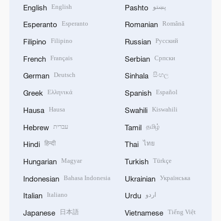
English
پښتو
English
Pashto
Esperanto
Română
Esperanto
Romanian
Filipino
Русский
Filipino
Russian
Français
Српски
French
Serbian
Deutsch
සිංහල
German
Sinhala
Ελληνικά
Español
Greek
Spanish
Hausa
Kiswahili
Hausa
Swahili
עברית
தமிழ்
Hebrew
Tamil
हिन्दी
ไทย
Hindi
Thai
Magyar
Türkçe
Hungarian
Turkish
Bahasa Indonesia
Українська
Indonesian
Ukrainian
Italiano
اردو
Italian
Urdu
日本語
Tiếng Việt
Japanese
Vietnamese