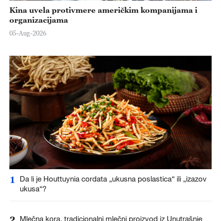
Kina uvela protivmere američkim kompanijama i
organizacijama
05-Aug-2026
1
Da li je Houttuynia cordata „ukusna poslastica“ ili „izazov
ukusa“?
2
Mlečna kora, tradicionalni mlečni proizvod iz Unutrašnje