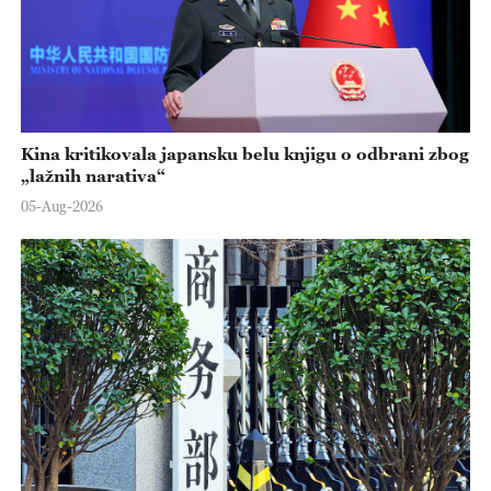
Kina kritikovala japansku belu knjigu o odbrani zbog
„lažnih narativa“
05-Aug-2026