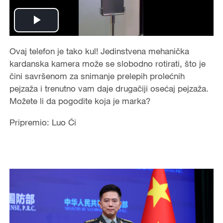
Play
Video
Ovaj telefon je tako kul! Jedinstvena mehanička
kardanska kamera može se slobodno rotirati, što je
čini savršenom za snimanje prelepih prolećnih
pejzaža i trenutno vam daje drugačiji osećaj pejzaža.
Možete li da pogodite koja je marka?
Pripremio: Luo Ći