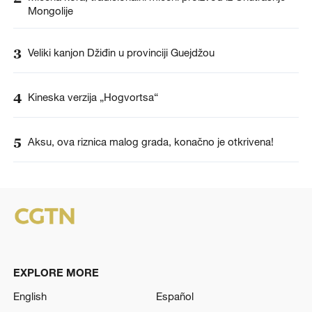
Mongolije
3
Veliki kanjon Džiđin u provinciji Guejdžou
4
Kineska verzija „Hogvortsa“
5
Aksu, ova riznica malog grada, konačno je otkrivena!
EXPLORE MORE
English
Español