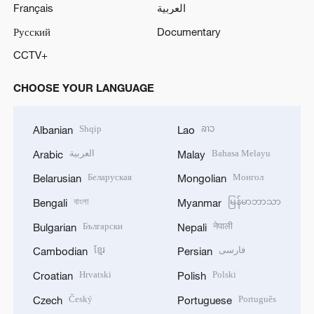
Français
العربية
Русский
Documentary
CCTV+
CHOOSE YOUR LANGUAGE
Shqip
ລາວ
Albanian
Lao
العربية
Bahasa Melayu
Arabic
Malay
Беларуская
Монгол
Belarusian
Mongolian
বাংলা
မြန်မာဘာသာ
Bengali
Myanmar
Български
नेपाली
Bulgarian
Nepali
ខ្មែរ
فارسی
Cambodian
Persian
Hrvatski
Polski
Croatian
Polish
Český
Português
Czech
Portuguese