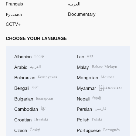
Français
العربية
Русский
Documentary
CCTV+
CHOOSE YOUR LANGUAGE
Shqip
ລາວ
Albanian
Lao
العربية
Bahasa Melayu
Arabic
Malay
Беларуская
Монгол
Belarusian
Mongolian
বাংলা
မြန်မာဘာသာ
Bengali
Myanmar
Български
नेपाली
Bulgarian
Nepali
ខ្មែរ
فارسی
Cambodian
Persian
Hrvatski
Polski
Croatian
Polish
Český
Português
Czech
Portuguese