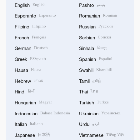
English
پښتو
English
Pashto
Esperanto
Română
Esperanto
Romanian
Filipino
Русский
Filipino
Russian
Français
Српски
French
Serbian
Deutsch
සිංහල
German
Sinhala
Ελληνικά
Español
Greek
Spanish
Hausa
Kiswahili
Hausa
Swahili
עברית
தமிழ்
Hebrew
Tamil
हिन्दी
ไทย
Hindi
Thai
Magyar
Türkçe
Hungarian
Turkish
Bahasa Indonesia
Українська
Indonesian
Ukrainian
Italiano
اردو
Italian
Urdu
日本語
Tiếng Việt
Japanese
Vietnamese