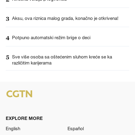
3
Aksu, ova riznica malog grada, konačno je otkrivena!
4
Potpuno automatski režim brige o deci
5
Sve više osoba sa oštećenim sluhom kreće se ka
različitim karijerama
EXPLORE MORE
English
Español