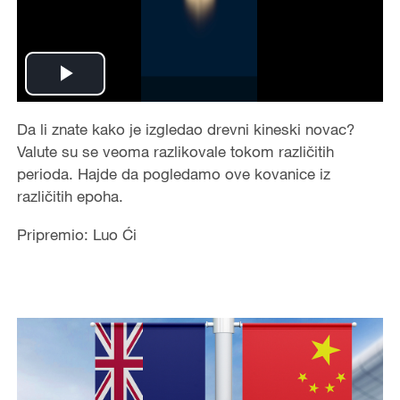
Play
Video
Da li znate kako je izgledao drevni kineski novac?
Valute su se veoma razlikovale tokom različitih
perioda. Hajde da pogledamo ove kovanice iz
različitih epoha.
Pripremio: Luo Ći