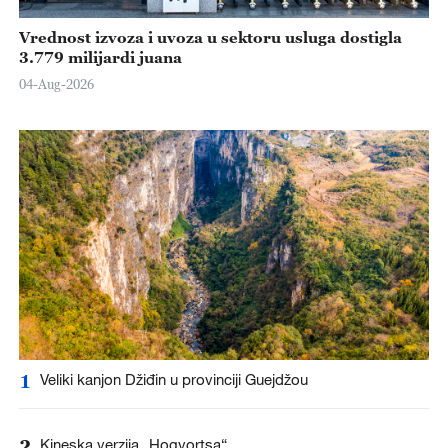
Vrednost izvoza i uvoza u sektoru usluga dostigla
3.779 milijardi juana
04-Aug-2026
1
Veliki kanjon Džiđin u provinciji Guejdžou
2
Kineska verzija „Hogvortsa“