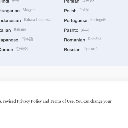
Hindi
हिन्दी
Persian
فارسی
Hungarian
Magyar
Polish
Polski
Indonesian
Bahasa Indonesia
Portuguese
Português
Italian
Italiano
Pashto
پښتو
Japanese
日本語
Romanian
Română
Korean
한국어
Russian
Русский
es, revised Privacy Policy and Terms of Use. You can change your
hijingshan Road, Beijing, China. 100040