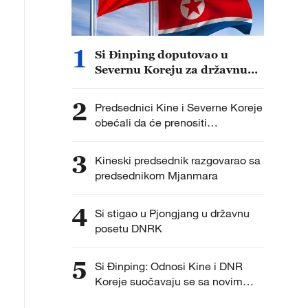
1
Si Đinping doputovao u
Severnu Koreju za državnu
posetu
2
Predsednici Kine i Severne Koreje
obećali da će prenositi
tradicionalno prijateljstvo dve
zemlje na buduće generacije
3
Kineski predsednik razgovarao sa
predsednikom Mjanmara
4
Si stigao u Pjongjang u državnu
posetu DNRK
5
Si Đinping: Odnosi Kine i DNR
Koreje suočavaju se sa novim
prilikama i zadacima