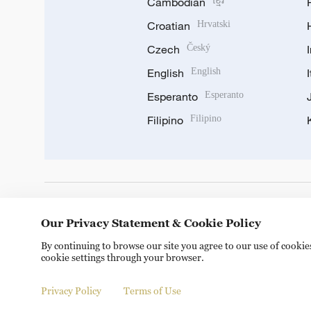
Cambodian
ខ្មែរ
Croatian
Hrvatski
Czech
Český
English
English
Esperanto
Esperanto
Filipino
Filipino
DOWNLOAD OUR APP
Our Privacy Statement & Cookie Policy
By continuing to browse our site you agree to our use of cooki
cookie settings through your browser.
Privacy Policy
Terms of Use
© China Radio International.CRI. All Rights Reserved. 16A S