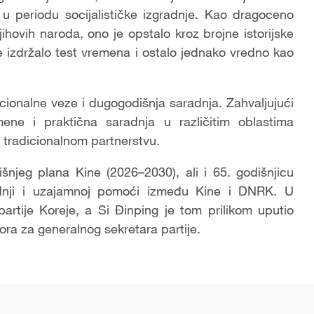
 u periodu socijalističke izgradnje. Kao dragoceno
ihovih naroda, ono je opstalo kroz brojne istorijske
 je izdržalo test vremena i ostalo jednako vredno kao
cionalne veze i dugogodišnja saradnja. Zahvaljujući
zmene i praktična saradnja u različitim oblastima
aj tradicionalnom partnerstvu.
njeg plana Kine (2026–2030), ali i 65. godišnjicu
radnji i uzajamnoj pomoći između Kine i DNRK. U
artije Koreje, a Si Đinping je tom prilikom uputio
a za generalnog sekretara partije.