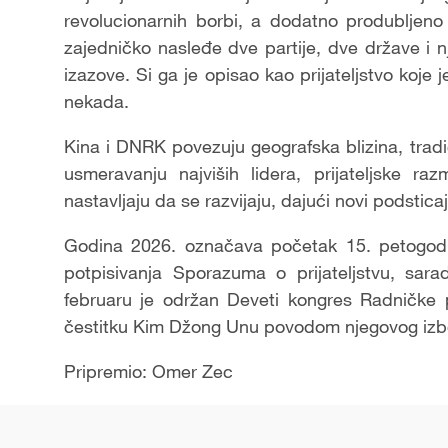
revolucionarnih borbi, a dodatno produbljeno
zajedničko nasleđe dve partije, dve države i nj
izazove. Si ga je opisao kao prijateljstvo koje
nekada.
Kina i DNRK povezuju geografska blizina, tradi
usmeravanju najviših lidera, prijateljske ra
nastavljaju da se razvijaju, dajući novi podstic
Godina 2026. označava početak 15. petogodiš
potpisivanja Sporazuma o prijateljstvu, sa
februaru je održan Deveti kongres Radničke p
čestitku Kim Džong Unu povodom njegovog izbor
Pripremio: Omer Zec