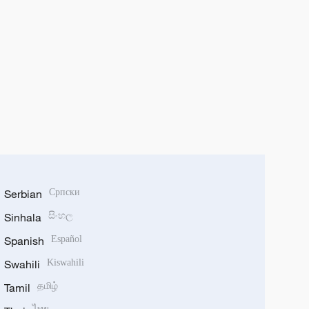
Serbian
Српски
Sinhala
සිංහල
Spanish
Español
Swahili
Kiswahili
Tamil
தமிழ்