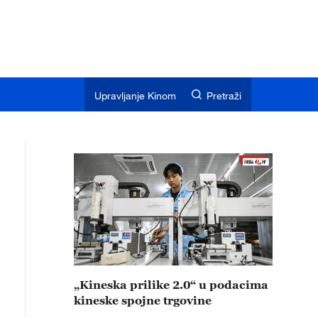
Upravljanje Kinom
Pretraži
„Kineska prilike 2.0“ u podacima
kineske spojne trgovine