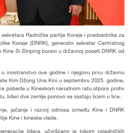
sekretara Radničke partije Koreje i predsednika za
ke Koreje (DNRK), generalni sekretar Centralnog
ik Kine Si Đinping boravi u državnoj poseti DNRK od
 u inostranstvo ove godine i njegovu prvu državnu
te Kim Džong Una Kini u septembru 2025. godine,
jice pobede u Kineskom narodnom ratu otpora protiv
u, lideri dve zemlje ponovo se sastaju licem u lice.
nje, jačanje i razvoj odnosa između Kine i DNRK
ije Kine i kineske vlade.
e generacije lidera, učvršćeno je tokom zajedničkih