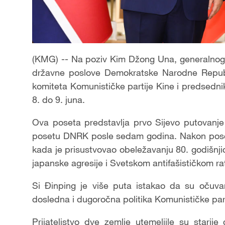
(KMG) -- Na poziv Kim Džong Una, generalnog 
državne poslove Demokratske Narodne Republi
komiteta Komunističke partije Kine i predsedn
8. do 9. juna.
Ova poseta predstavlja prvo Sijevo putovanje
posetu DNRK posle sedam godina. Nakon pose
kada je prisustvovao obeležavanju 80. godišn
japanske agresije i Svetskom antifašističkom rat
Si Đinping je više puta istakao da su očuva
dosledna i dugoročna politika Komunističke part
Prijateljstvo dve zemlje utemeljile su starij