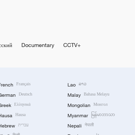
сский
Documentary
CCTV+
French
Français
Lao
ລາວ
German
Deutsch
Malay
Bahasa Melayu
Greek
Ελληνικά
Mongolian
Монгол
Hausa
Hausa
Myanmar
မြန်မာဘာသာ
Hebrew
עברית
Nepali
नेपाली