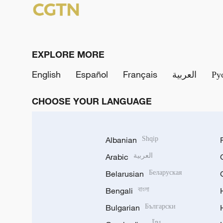
EXPLORE MORE
English
Español
Français
العربية
Ру
CHOOSE YOUR LANGUAGE
Albanian
Shqip
Arabic
العربية
Belarusian
Беларуская
Bengali
বাংলা
Bulgarian
Български