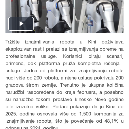
Play
Video
Tržište iznajmljivanja robota u Kini doživljava
eksplozivan rast i prelazi sa iznajmljivanja opreme na
profesionalne usluge. Korisnici biraju scenarij
primene, dok platforma pruža kompletna rešenja i
usluge. Jedna od platformi za iznajmljivanje robota
nudi više od 200 robota, a njene usluge pokrivaju 200
gradova širom zemlje. Trenutno je ukupna količina
narudžbi raspoređena do kraja februara, a posebno
su narudžbe tokom proslave kineske Nove godine
bile izuzetno velike. Podaci pokazuju da je Kina do
2025. godine osnovala više od 1.500 kompanija za
iznajmljivanje robota, što je povećanje od 48,1% u
odnosu na 2024. godinu.