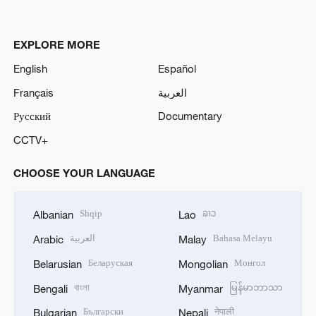
EXPLORE MORE
English
Español
Français
العربية
Русский
Documentary
CCTV+
CHOOSE YOUR LANGUAGE
Shqip
ລາວ
Albanian
Lao
العربية
Bahasa Melayu
Arabic
Malay
Беларуская
Монгол
Belarusian
Mongolian
বাংলা
မြန်မာဘာသာ
Bengali
Myanmar
Български
नेपाली
Bulgarian
Nepali