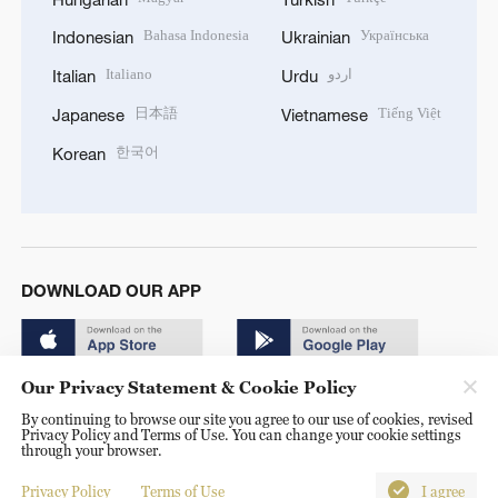
Bahasa Indonesia
Українська
Indonesian
Ukrainian
Italiano
اردو
Italian
Urdu
日本語
Tiếng Việt
Japanese
Vietnamese
한국어
Korean
DOWNLOAD OUR APP
Our Privacy Statement & Cookie Policy
By continuing to browse our site you agree to our use of cookies, revised
Privacy Policy and Terms of Use. You can change your cookie settings
through your browser.
© China Radio International.CRI. All Rights Reserved. 16A
Shijingshan Road, Beijing, China. 100040
Privacy Policy
Terms of Use
I agree