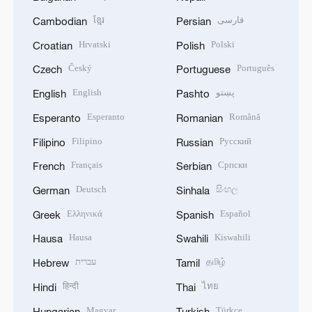
ខ្មែរ
فارسی
Cambodian
Persian
Hrvatski
Polski
Croatian
Polish
Český
Português
Czech
Portuguese
English
پښتو
English
Pashto
Esperanto
Română
Esperanto
Romanian
Filipino
Русский
Filipino
Russian
Français
Српски
French
Serbian
Deutsch
සිංහල
German
Sinhala
Ελληνικά
Español
Greek
Spanish
Hausa
Kiswahili
Hausa
Swahili
עברית
தமிழ்
Hebrew
Tamil
हिन्दी
ไทย
Hindi
Thai
Magyar
Türkçe
Hungarian
Turkish