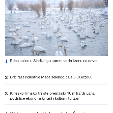
1
Ptice selice u Sinđijangu spremne da krenu na sever
2
Brzi rast industrije Mače zelenog čaja u Guidžouu
3
Kinesko filmsko tržište premašilo 10 milijardi juana,
podstiče ekonomski rast i kulturni turizam