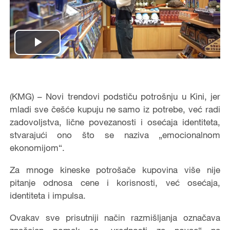
Play
Video
(KMG) – Novi trendovi podstiču potrošnju u Kini, jer
mladi sve češće kupuju ne samo iz potrebe, već radi
zadovoljstva, lične povezanosti i osećaja identiteta,
stvarajući ono što se naziva „emocionalnom
ekonomijom“.
Za mnoge kineske potrošače kupovina više nije
pitanje odnosa cene i korisnosti, već osećaja,
identiteta i impulsa.
Ovakav sve prisutniji način razmišljanja označava