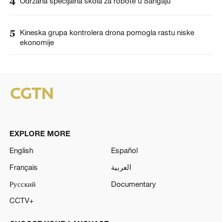
4
Održana specijalna škola za robote u Šangaju
5
Kineska grupa kontrolera drona pomogla rastu niske
ekonomije
EXPLORE MORE
English
Español
Français
العربية
Русский
Documentary
CCTV+