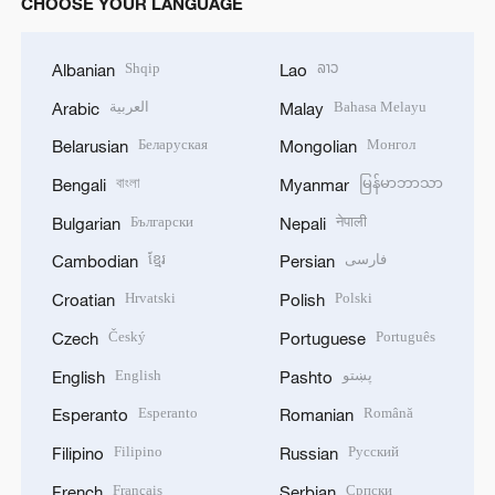
CHOOSE YOUR LANGUAGE
Shqip
ລາວ
Albanian
Lao
العربية
Bahasa Melayu
Arabic
Malay
Беларуская
Монгол
Belarusian
Mongolian
বাংলা
မြန်မာဘာသာ
Bengali
Myanmar
Български
नेपाली
Bulgarian
Nepali
ខ្មែរ
فارسی
Cambodian
Persian
Hrvatski
Polski
Croatian
Polish
Český
Português
Czech
Portuguese
English
پښتو
English
Pashto
Esperanto
Română
Esperanto
Romanian
Filipino
Русский
Filipino
Russian
Français
Српски
French
Serbian