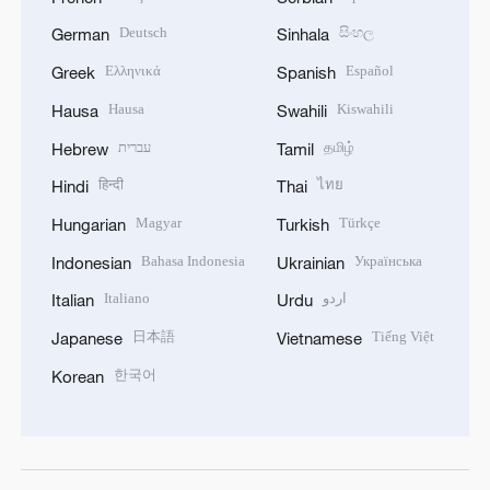
Deutsch
සිංහල
German
Sinhala
Ελληνικά
Español
Greek
Spanish
Hausa
Kiswahili
Hausa
Swahili
עברית
தமிழ்
Hebrew
Tamil
हिन्दी
ไทย
Hindi
Thai
Magyar
Türkçe
Hungarian
Turkish
Bahasa Indonesia
Українська
Indonesian
Ukrainian
Italiano
اردو
Italian
Urdu
日本語
Tiếng Việt
Japanese
Vietnamese
한국어
Korean