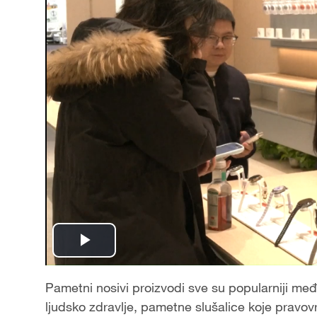
Play
Video
Pametni nosivi proizvodi sve su popularniji me
ljudsko zdravlje, pametne slušalice koje prav