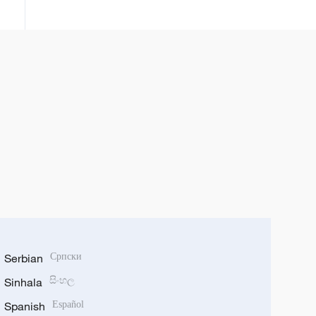
Serbian
Српски
Sinhala
සිංහල
Spanish
Español