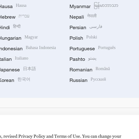
Hausa
Hausa
Myanmar
မြန်မာဘာသာ
Hebrew
עברית
Nepali
नेपाली
Hindi
हिन्दी
Persian
فارسی
Hungarian
Magyar
Polish
Polski
Indonesian
Bahasa Indonesia
Portuguese
Português
Italian
Italiano
Pashto
پښتو
Japanese
日本語
Romanian
Română
Korean
한국어
Russian
Русский
es, revised Privacy Policy and Terms of Use. You can change your