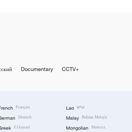
сский
Documentary
CCTV+
French
Français
Lao
ລາວ
German
Deutsch
Malay
Bahasa Melayu
Greek
Ελληνικά
Mongolian
Монгол