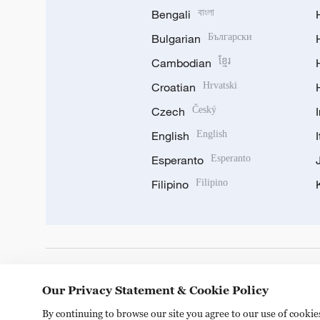
Bengali
বাংলা
Bulgarian
Български
Cambodian
ខ្មែរ
Croatian
Hrvatski
Czech
Český
English
English
Esperanto
Esperanto
Filipino
Filipino
DOWNLOAD OUR APP
Our Privacy Statement & Cookie Policy
By continuing to browse our site you agree to our use of cooki