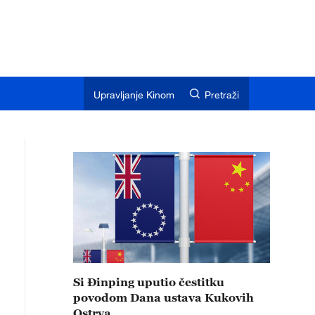
Upravljanje Kinom
Pretraži
Si Đinping uputio čestitku
povodom Dana ustava Kukovih
Ostrva