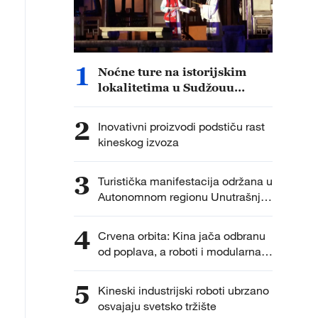
1
Noćne ture na istorijskim
lokalitetima u Sudžouu
privlače turiste jedinstvenim
doživljajima i slikovitim
2
Inovativni proizvodi podstiču rast
prizorima
kineskog izvoza
3
Turistička manifestacija održana u
Autonomnom regionu Unutrašnja
Mongolija
4
Crvena orbita: Kina jača odbranu
od poplava, a roboti i modularna
gradnja osvajaju svet
5
Kineski industrijski roboti ubrzano
osvajaju svetsko tržište