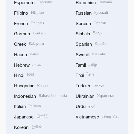
Esperanto
Română
Esperanto
Romanian
Filipino
Русский
Filipino
Russian
Français
Српски
French
Serbian
Deutsch
සිංහල
German
Sinhala
Ελληνικά
Español
Greek
Spanish
Hausa
Kiswahili
Hausa
Swahili
עברית
தமிழ்
Hebrew
Tamil
हिन्दी
ไทย
Hindi
Thai
Magyar
Türkçe
Hungarian
Turkish
Bahasa Indonesia
Українська
Indonesian
Ukrainian
Italiano
اردو
Italian
Urdu
日本語
Tiếng Việt
Japanese
Vietnamese
한국어
Korean