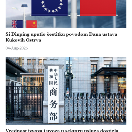
Si Đinping uputio čestitku povodom Dana ustava
Kukovih Ostrva
04-Aug-2026
Vrednost izvoza i uvoza u sektoru usluga dostigla