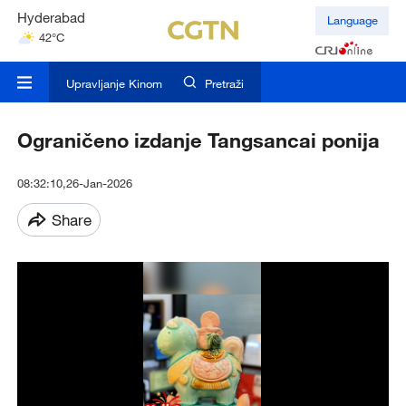
Hyderabad
Language
42°C
Mumbai
31°C
Upravljanje Kinom
Pretraži
Ograničeno izdanje Tangsancai ponija
08:32:10,26-Jan-2026
Share