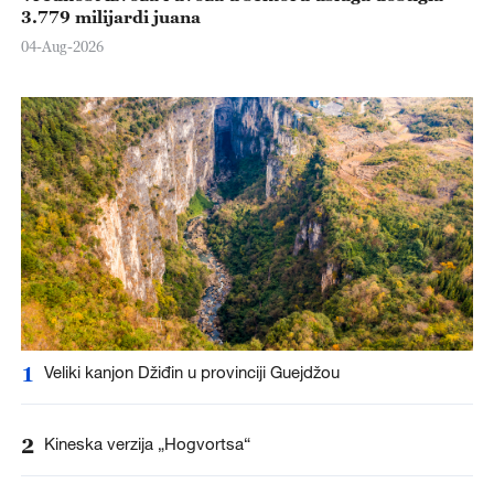
3.779 milijardi juana
04-Aug-2026
1
Veliki kanjon Džiđin u provinciji Guejdžou
2
Kineska verzija „Hogvortsa“