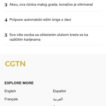
3
Aksu, ova riznica malog grada, konačno je otkrivena!
4
Potpuno automatski režim brige o deci
5
Sve više osoba sa oštećenim sluhom kreće se ka
različitim karijerama
EXPLORE MORE
English
Español
Français
العربية