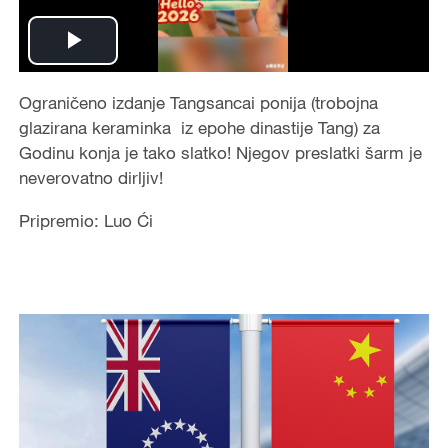
Play
Video
Ograničeno izdanje Tangsancai ponija (trobojna
glazirana keraminka iz epohe dinastije Tang) za
Godinu konja je tako slatko! Njegov preslatki šarm je
neverovatno dirljiv!
Pripremio: Luo Ći