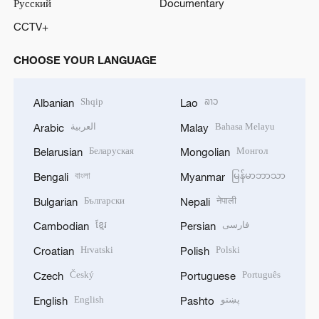
Русский
Documentary
CCTV+
CHOOSE YOUR LANGUAGE
Shqip
ລາວ
Albanian
Lao
العربية
Bahasa Melayu
Arabic
Malay
Беларуская
Монгол
Belarusian
Mongolian
বাংলা
မြန်မာဘာသာ
Bengali
Myanmar
Български
नेपाली
Bulgarian
Nepali
ខ្មែរ
فارسی
Cambodian
Persian
Hrvatski
Polski
Croatian
Polish
Český
Português
Czech
Portuguese
English
پښتو
English
Pashto