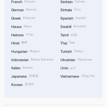
Français
Српски
French
Serbian
Deutsch
සිංහල
German
Sinhala
Ελληνικά
Español
Greek
Spanish
Hausa
Kiswahili
Hausa
Swahili
עברית
தமிழ்
Hebrew
Tamil
हिन्दी
ไทย
Hindi
Thai
Magyar
Türkçe
Hungarian
Turkish
Bahasa Indonesia
Українська
Indonesian
Ukrainian
Italiano
اردو
Italian
Urdu
日本語
Tiếng Việt
Japanese
Vietnamese
한국어
Korean