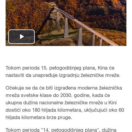
Play
Video
Tokom perioda 15. petogodišnjeg plana, Kina će
nastaviti da unapređuje izgradnju železničke mreže.
Očekuje se da će biti izgrađena moderna železnička
mreža svetske klase do 2030. godine, kada će
ukupna dužina nacionalne železničke mreže u Kini
dostići oko 180 hiljada kilometara, uključujući oko 60
hiljada kilometara brze pruge.
Tokom perioda "14. petogodišnjeg plana", dužina