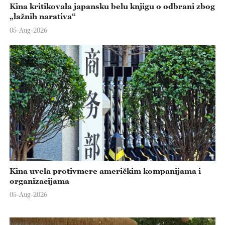
Kina kritikovala japansku belu knjigu o odbrani zbog
„lažnih narativa“
05-Aug-2026
Kina uvela protivmere američkim kompanijama i
organizacijama
05-Aug-2026