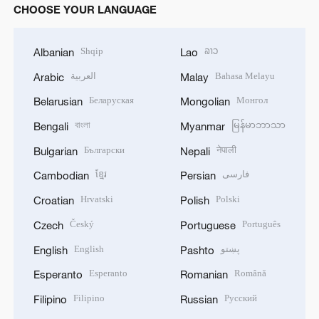
CHOOSE YOUR LANGUAGE
Shqip
ລາວ
Albanian
Lao
العربية
Bahasa Melayu
Arabic
Malay
Беларуская
Монгол
Belarusian
Mongolian
বাংলা
မြန်မာဘာသာ
Bengali
Myanmar
Български
नेपाली
Bulgarian
Nepali
ខ្មែរ
فارسی
Cambodian
Persian
Hrvatski
Polski
Croatian
Polish
Český
Português
Czech
Portuguese
English
پښتو
English
Pashto
Esperanto
Română
Esperanto
Romanian
Filipino
Русский
Filipino
Russian