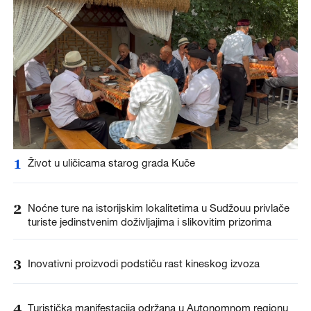
1
Život u uličicama starog grada Kuče
2
Noćne ture na istorijskim lokalitetima u Sudžouu privlače
turiste jedinstvenim doživljajima i slikovitim prizorima
3
Inovativni proizvodi podstiču rast kineskog izvoza
4
Turistička manifestacija održana u Autonomnom regionu