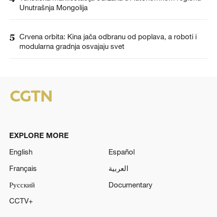
Unutrašnja Mongolija
5
Crvena orbita: Kina jača odbranu od poplava, a roboti i
modularna gradnja osvajaju svet
EXPLORE MORE
English
Español
Français
العربية
Русский
Documentary
CCTV+