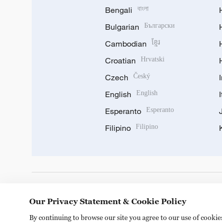
Bengali
বাংলা
Bulgarian
Български
Cambodian
ខ្មែរ
Croatian
Hrvatski
Czech
Český
English
English
Esperanto
Esperanto
Filipino
Filipino
DOWNLOAD OUR APP
Our Privacy Statement & Cookie Policy
By continuing to browse our site you agree to our use of cooki