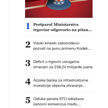
1
Portparol Ministarstva
trgovine odgovorio na pitanja
novinara u vezi sa izmenama
liste nepouzdanih subjekata
2
Visoki kineski zakonodavci
pozvali na punu primenu Kodeksa
o ekologiji i zaštiti životne sredine
3
Deficit u trgovini uslugama
smanjen za 238,24 milijarde juana
4
Azijska banka za infrastrukturne
investicije objavila otvaranje
kancelarije u Hongkongu
5
Odluka panela STO odražava
osnovni konsenzus među