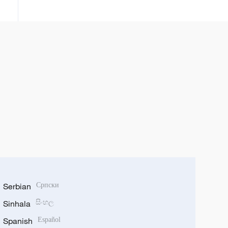
članicama
Serbian
Српски
Sinhala
සිංහල
Spanish
Español