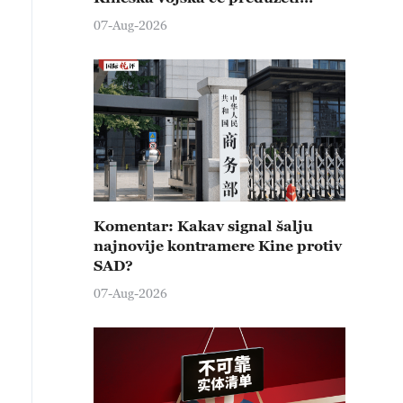
čvrste kontramere protiv svih
07-Aug-2026
provokativnih pokušaja
izazivanja nemira
Komentar: Kakav signal šalju
najnovije kontramere Kine protiv
SAD?
07-Aug-2026