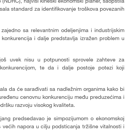
 (NDRC), najviši kineski ekonomski planer, saopštila
isala standard za identifikovanje troškova povezanih
zajedno sa relevantnim odeljenjima i industrijskim
konkurencija i dalje predstavlja izražen problem u
š uvek nisu u potpunosti sprovele zahteve za
onkurencijom, te da i dalje postoje potezi koji
ćala da će sarađivati sa nadležnim organima kako bi
euređenu cenovnu konkurenciju među preduzećima i
dršku razvoju visokog kvaliteta.
Ćijang predsedavao je simpozijumom o ekonomskoj
 većih napora u cilju podsticanja tržišne vitalnosti i