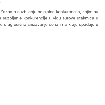
.
Zakon o suzbijanju nelojalne konkurencije, kojim su
a suzbijanje konkurencije u vidu surove utakmica u
aze u agresivno snižavanje cena i na kraju upadaju u