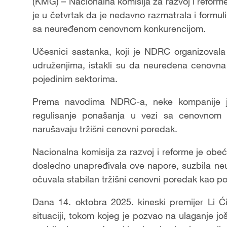
(KMG) – Nacionalna komisija za razvoj i reforme
je u četvrtak da je nedavno razmatrala i formul
sa neuređenom cenovnom konkurencijom.
Učesnici sastanka, koji je NDRC organizovala 
udruženjima, istakli su da neuređena cenovna 
pojedinim sektorima.
Prema navodima NDRC-a, neke kompanije jo
regulisanje ponašanja u vezi sa cenovnom k
narušavaju tržišni cenovni poredak.
Nacionalna komisija za razvoj i reforme je obe
dosledno unapređivala ove napore, suzbila n
očuvala stabilan tržišni cenovni poredak kao po
Dana 14. oktobra 2025. kineski premijer Li 
situaciji, tokom kojeg je pozvao na ulaganje još