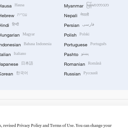
Hausa
Hausa
Myanmar
မြန်မာဘာသာ
Hebrew
עברית
Nepali
नेपाली
Hindi
हिन्दी
Persian
فارسی
Hungarian
Magyar
Polish
Polski
Indonesian
Bahasa Indonesia
Portuguese
Português
Italian
Italiano
Pashto
پښتو
Japanese
日本語
Romanian
Română
Korean
한국어
Russian
Русский
es, revised Privacy Policy and Terms of Use. You can change your