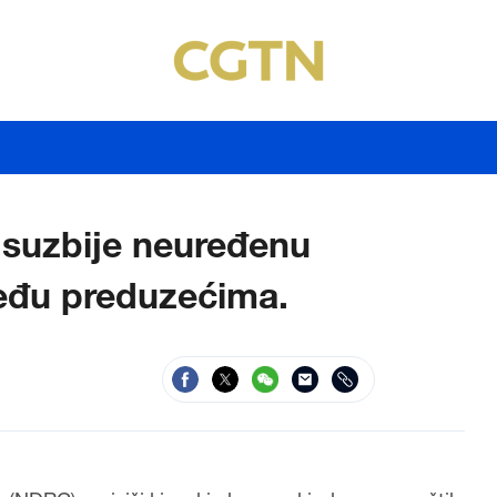
 suzbije neuređenu
eđu preduzećima.