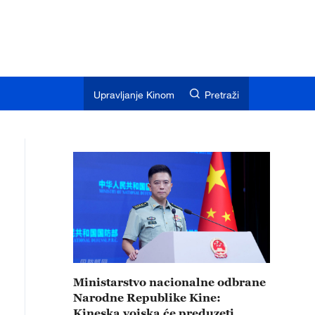
Upravljanje Kinom
Pretraži
Ministarstvo nacionalne odbrane
Narodne Republike Kine:
Kineska vojska će preduzeti