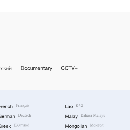
сский
Documentary
CCTV+
French
Français
Lao
ລາວ
German
Deutsch
Malay
Bahasa Melayu
Greek
Ελληνικά
Mongolian
Монгол