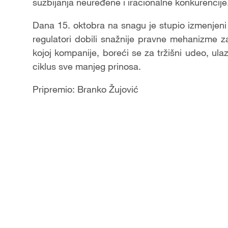
suzbijanja neuređene i iracionalne konkurencije
Dana 15. oktobra na snagu je stupio izmenjeni 
regulatori dobili snažnije pravne mehanizme z
kojoj kompanije, boreći se za tržišni udeo, ul
ciklus sve manjeg prinosa.
Pripremio: Branko Žujović