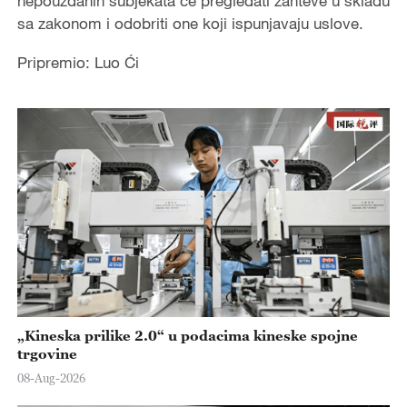
nepouzdanih subjekata će pregledati zahteve u skladu
sa zakonom i odobriti one koji ispunjavaju uslove.
Pripremio: Luo Ći
„Kineska prilike 2.0“ u podacima kineske spojne
trgovine
08-Aug-2026