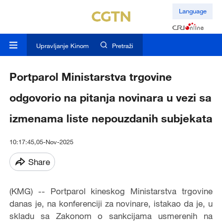
Language
Upravljanje Kinom
Pretraži
Portparol Ministarstva trgovine
odgovorio na pitanja novinara u vezi sa
izmenama liste nepouzdanih subjekata
10:17:45,05-Nov-2025
Share
(KMG) -- Portparol kineskog Ministarstva trgovine
danas je, na konferenciji za novinare, istakao da je, u
skladu sa Zakonom o sankcijama usmerenih na