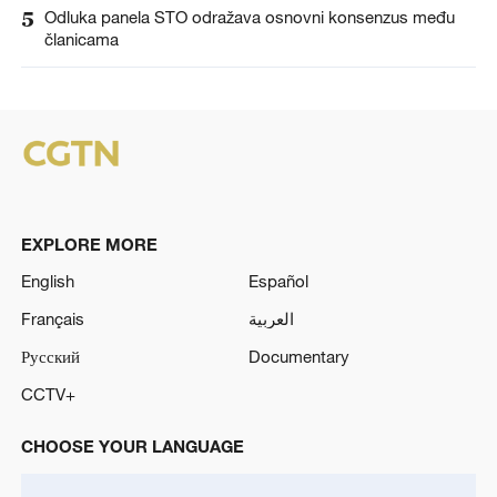
5
Odluka panela STO odražava osnovni konsenzus među
članicama
EXPLORE MORE
English
Español
Français
العربية
Русский
Documentary
CCTV+
CHOOSE YOUR LANGUAGE