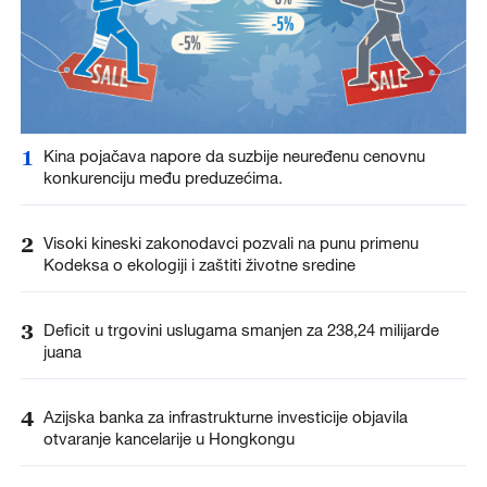
1
Kina pojačava napore da suzbije neuređenu cenovnu
konkurenciju među preduzećima.
2
Visoki kineski zakonodavci pozvali na punu primenu
Kodeksa o ekologiji i zaštiti životne sredine
3
Deficit u trgovini uslugama smanjen za 238,24 milijarde
juana
4
Azijska banka za infrastrukturne investicije objavila
otvaranje kancelarije u Hongkongu