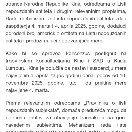
strance Narodne Republike Kine, odredbama o Listi
nepouzdanih entiteta i drugim relevantnim propisima,
Radni mehanizam za Listu nepouzdanih entiteta izdao
saopštenja 4. marta i 4. aprila 2025. godine, dodajući
određeni broj američkih entiteta na Listu nepouzdanih
entiteta i preduzimajući odgovarajuće mere.
Kako bi se sproveo konsenzus postignut na
trgovinskim konsultacijama Kine i SAD u Kuala
Lumpuru, Kina je odlučila da nastavi suspenziju mera
najavljenih 4. aprila za još godinu dana, počev od 10.
novembra 2025. godine, kao i da prekine mere
najavljene 4. marta.
Prema relevantnim odredbama „Pravilnika o listi
nepouzdanih subjekata“, domaća preduzeća mogu da
podnesu zahtev za obavljanje transakcija sa gore
navedenim subjektima. Mehanizam rada liste