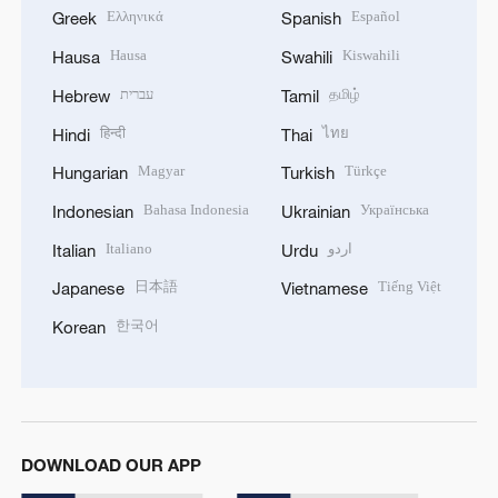
Ελληνικά
Español
Greek
Spanish
Hausa
Kiswahili
Hausa
Swahili
עברית
தமிழ்
Hebrew
Tamil
हिन्दी
ไทย
Hindi
Thai
Magyar
Türkçe
Hungarian
Turkish
Bahasa Indonesia
Українська
Indonesian
Ukrainian
Italiano
اردو
Italian
Urdu
日本語
Tiếng Việt
Japanese
Vietnamese
한국어
Korean
DOWNLOAD OUR APP