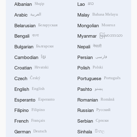
Shqip
ລາວ
Albanian
Lao
العربية
Bahasa Melayu
Arabic
Malay
Беларуская
Монгол
Belarusian
Mongolian
বাংলা
မြန်မာဘာသာ
Bengali
Myanmar
Български
नेपाली
Bulgarian
Nepali
ខ្មែរ
فارسی
Cambodian
Persian
Hrvatski
Polski
Croatian
Polish
Český
Português
Czech
Portuguese
English
پښتو
English
Pashto
Esperanto
Română
Esperanto
Romanian
Filipino
Русский
Filipino
Russian
Français
Српски
French
Serbian
Deutsch
සිංහල
German
Sinhala