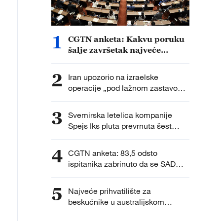
1
CGTN anketa: Kakvu poruku
šalje završetak najveće
posleratne reorganizacije
japanskog obaveštajnog
2
Iran upozorio na izraelske
sistema?
operacije „pod lažnom zastavom“
nakon napada na egipatsku luku
3
Svemirska letelica kompanije
Spejs Iks pluta prevrnuta šest
dana nakon mekog spuštanja na
površinu okeana
4
CGTN anketa: 83,5 odsto
ispitanika zabrinuto da se SAD
pretvaraju u novog tehnološkog
protekcionistu
5
Najveće prihvatilište za
beskućnike u australijskom
Darvinu biće zatvoreno