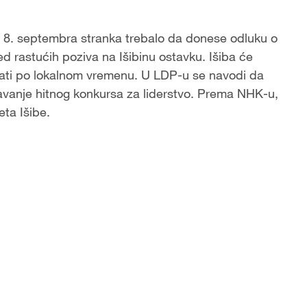
 8. septembra stranka trebalo da donese odluku o
d rastućih poziva na Išibinu ostavku. Išiba će
 sati po lokalnom vremenu. U LDP-u se navodi da
vanje hitnog konkursa za liderstvo. Prema NHK-u,
eta Išibe.