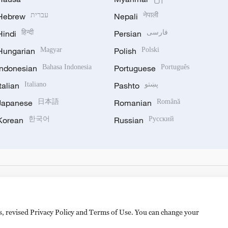
Hebrew
עברית
Nepali
नेपाली
Hindi
हिन्दी
Persian
فارسی
Hungarian
Magyar
Polish
Polski
Indonesian
Bahasa Indonesia
Portuguese
Português
Italian
Italiano
Pashto
پښتو
Japanese
日本語
Romanian
Română
Korean
한국어
Russian
Русский
es, revised Privacy Policy and Terms of Use. You can change your