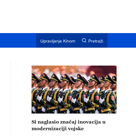
Upravljanje Kinom
Pretraži
Si naglasio značaj inovacija u
modernizaciji vojske