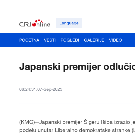
Language
POČETNA
VESTI
POGLEDI
GALERIJE
VIDEO
Japanski premijer odluč
08:24:31,07-Sep-2025
(KMG)--Japanski premijer Šigeru Išiba izrazio 
podelu unutar Liberalno demokratske stranke (LD