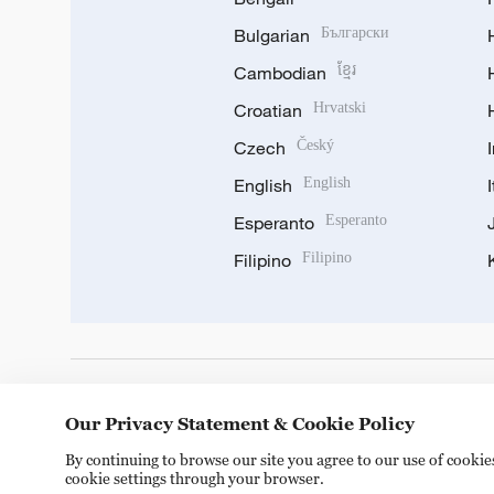
Bulgarian
Български
Cambodian
ខ្មែរ
Croatian
Hrvatski
Czech
Český
English
English
Esperanto
Esperanto
Filipino
Filipino
DOWNLOAD OUR APP
Our Privacy Statement & Cookie Policy
By continuing to browse our site you agree to our use of cooki
cookie settings through your browser.