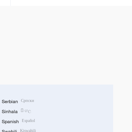
Serbian
Српски
Sinhala
සිංහල
Spanish
Español
Swahili
Kiswahili