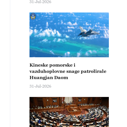
31-Jul-2026
Kineske pomorske i
vazduhoplovne snage patrolirale
Huangjan Daom
31-Jul-2026