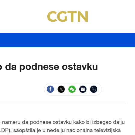
io da podnese ostavku
je nameru da podnese ostavku kako bi izbegao dalju
P), saopštila je u nedelju nacionalna televizijska