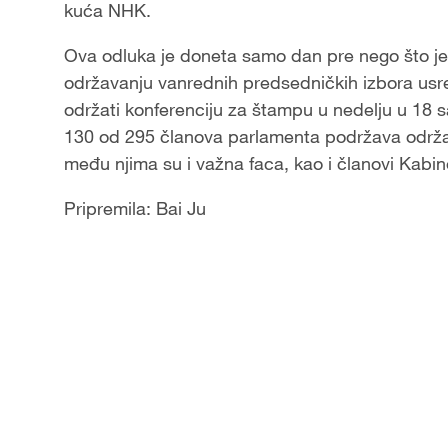
kuća NHK.
Ova odluka je doneta samo dan pre nego što je
održavanju vanrednih predsedničkih izbora usre
održati konferenciju za štampu u nedelju u 18
130 od 295 članova parlamenta podržava održa
među njima su i važna faca, kao i članovi Kabin
Pripremila: Bai Ju