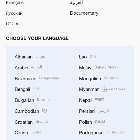
Français
العربية
Русский
Documentary
CCTV+
CHOOSE YOUR LANGUAGE
Shqip
ລາວ
Albanian
Lao
العربية
Bahasa Melayu
Arabic
Malay
Беларуская
Монгол
Belarusian
Mongolian
বাংলা
မြန်မာဘာသာ
Bengali
Myanmar
Български
नेपाली
Bulgarian
Nepali
ខ្មែរ
فارسی
Cambodian
Persian
Hrvatski
Polski
Croatian
Polish
Český
Português
Czech
Portuguese