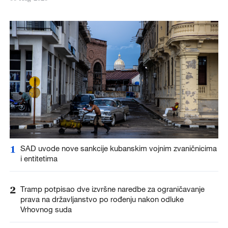
1
SAD uvode nove sankcije kubanskim vojnim zvaničnicima
i entitetima
2
Tramp potpisao dve izvršne naredbe za ograničavanje
prava na državljanstvo po rođenju nakon odluke
Vrhovnog suda