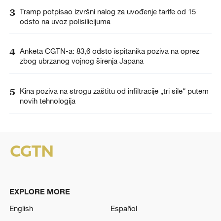
3
Tramp potpisao izvršni nalog za uvođenje tarife od 15
odsto na uvoz polisilicijuma
4
Anketa CGTN-a: 83,6 odsto ispitanika poziva na oprez
zbog ubrzanog vojnog širenja Japana
5
Kina poziva na strogu zaštitu od infiltracije „tri sile“ putem
novih tehnologija
EXPLORE MORE
English
Español