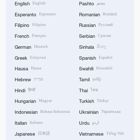
English
پښتو
English
Pashto
Esperanto
Română
Esperanto
Romanian
Filipino
Русский
Filipino
Russian
Français
Српски
French
Serbian
Deutsch
සිංහල
German
Sinhala
Ελληνικά
Español
Greek
Spanish
Hausa
Kiswahili
Hausa
Swahili
עברית
தமிழ்
Hebrew
Tamil
हिन्दी
ไทย
Hindi
Thai
Magyar
Türkçe
Hungarian
Turkish
Bahasa Indonesia
Українська
Indonesian
Ukrainian
Italiano
اردو
Italian
Urdu
日本語
Tiếng Việt
Japanese
Vietnamese