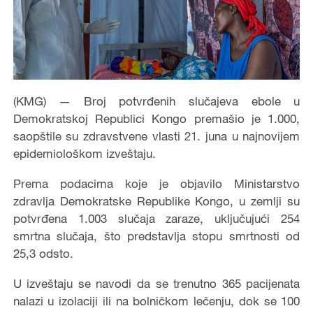
(KMG) — Broj potvrđenih slučajeva ebole u
Demokratskoj Republici Kongo premašio je 1.000,
saopštile su zdravstvene vlasti 21. juna u najnovijem
epidemiološkom izveštaju.
Prema podacima koje je objavilo Ministarstvo
zdravlja Demokratske Republike Kongo, u zemlji su
potvrđena 1.003 slučaja zaraze, uključujući 254
smrtna slučaja, što predstavlja stopu smrtnosti od
25,3 odsto.
U izveštaju se navodi da se trenutno 365 pacijenata
nalazi u izolaciji ili na bolničkom lečenju, dok se 100