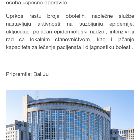
osoba uspešno oporavilo.
Uprkos rastu broja obolelih, nadležne službe
nastavljaju aktivnosti na suzbijanju epidemije,
uključujući pojačan epidemiološki nadzor, intenzivniji
rad sa lokalnim stanovništvom, kao i jačanje
kapaciteta za lečenje pacijenata i dijagnostiku bolesti.
Pripremila: Bai Ju