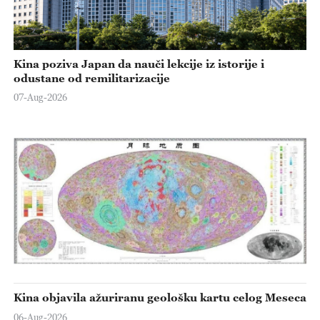
Kina poziva Japan da nauči lekcije iz istorije i
odustane od remilitarizacije
07-Aug-2026
Kina objavila ažuriranu geološku kartu celog Meseca
06-Aug-2026