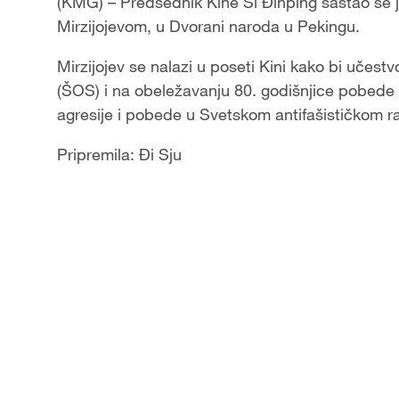
(KMG) – Predsednik Kine Si Đinping sastao se
Mirzijojevom, u Dvorani naroda u Pekingu.
Mirzijojev se nalazi u poseti Kini kako bi učes
(ŠOS) i na obeležavanju 80. godišnjice pobede
agresije i pobede u Svetskom antifašističkom ra
Pripremila: Đi Sju