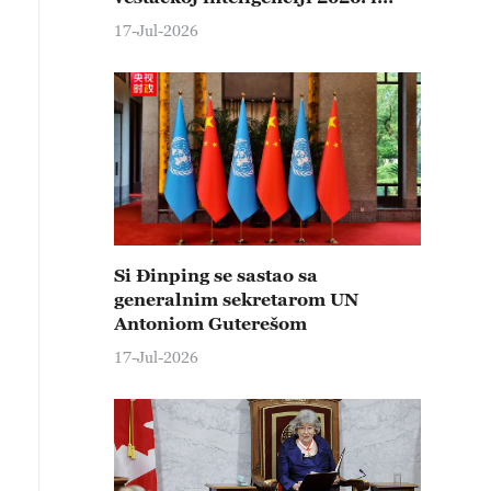
održao glavni govor
17-Jul-2026
Si Đinping se sastao sa
generalnim sekretarom UN
Antoniom Guterešom
17-Jul-2026