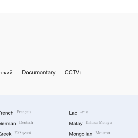
сский
Documentary
CCTV+
French
Français
Lao
ລາວ
German
Deutsch
Malay
Bahasa Melayu
Greek
Ελληνικά
Mongolian
Монгол