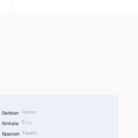
inovacije
Serbian
Српски
Sinhala
සිංහල
Spanish
Español