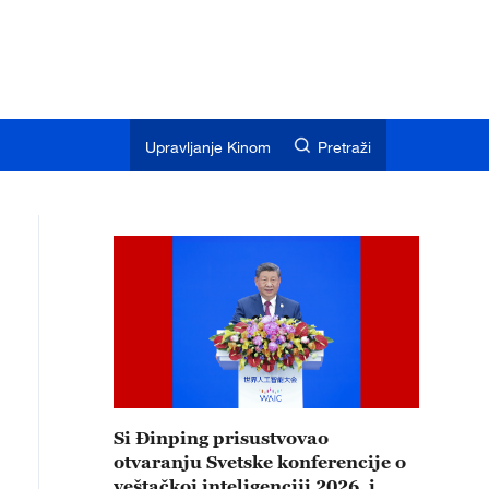
Upravljanje Kinom
Pretraži
Si Đinping prisustvovao
otvaranju Svetske konferencije o
veštačkoj inteligenciji 2026. i