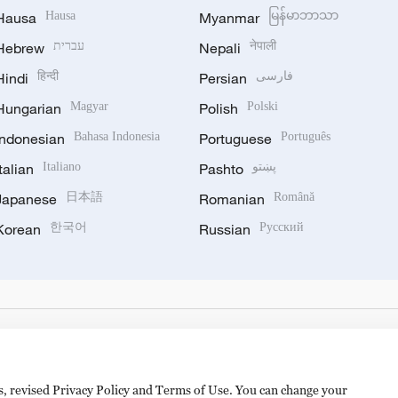
Hausa
Hausa
Myanmar
မြန်မာဘာသာ
Hebrew
עברית
Nepali
नेपाली
Hindi
हिन्दी
Persian
فارسی
Hungarian
Magyar
Polish
Polski
Indonesian
Bahasa Indonesia
Portuguese
Português
Italian
Italiano
Pashto
پښتو
Japanese
日本語
Romanian
Română
Korean
한국어
Russian
Русский
es, revised Privacy Policy and Terms of Use. You can change your