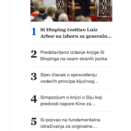
1
Si Đinping čestitao Luiz
Arbor na izboru za generalnu
guvernerku Kanade
2
Predstavljeno izdanje knjige Si
Đinpinga na osam stranih jezika
3
Sijev članak o sprovođenju
vodećih principa ključnog
plenarnog zasedanja Partije biće
objavljen u petak
4
Simpozijum o knjizi o Siju koji
predvodi napore Kine za
iskorenjivanje siromaštva
5
Si pozvao na fundamentalna
istraživanja za originalne