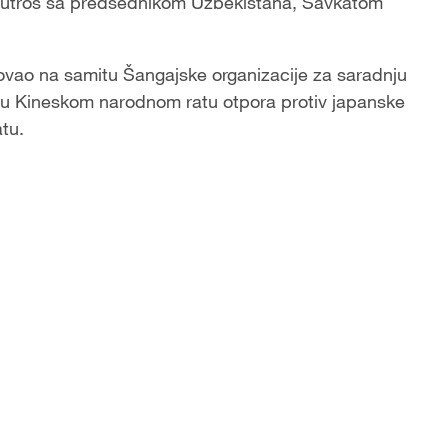
 jutros sa predsednikom Uzbekistana, Šavkatom
tvovao na samitu Šangajske organizacije za saradnju
 u Kineskom narodnom ratu otpora protiv japanske
tu.