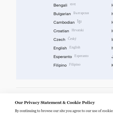
Bengali
বাংলা
Bulgarian
Български
Cambodian
ខ្មែរ
Croatian
Hrvatski
Czech
Český
English
English
Esperanto
Esperanto
Filipino
Filipino
DOWNLOAD OUR APP
Our Privacy Statement & Cookie Policy
By continuing to browse our site you agree to our use of cooki