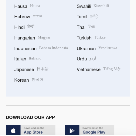
Hausa
Kiswahili
Hausa
Swahili
עברית
தமிழ்
Hebrew
Tamil
हिन्दी
ไทย
Hindi
Thai
Magyar
Türkçe
Hungarian
Turkish
Bahasa Indonesia
Українська
Indonesian
Ukrainian
Italiano
اردو
Italian
Urdu
日本語
Tiếng Việt
Japanese
Vietnamese
한국어
Korean
DOWNLOAD OUR APP