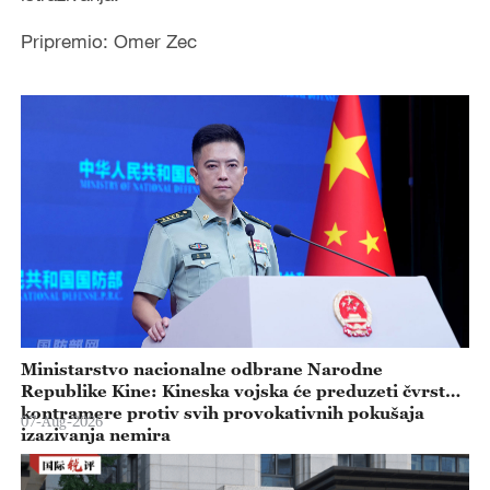
Pripremio: Omer Zec
Ministarstvo nacionalne odbrane Narodne
Republike Kine: Kineska vojska će preduzeti čvrste
kontramere protiv svih provokativnih pokušaja
07-Aug-2026
izazivanja nemira