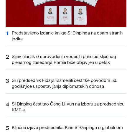
1
Predstavljeno izdanje knjige Si Đinpinga na osam stranih
jezika
2
Sijev članak o sprovođenju vodećih principa ključnog
plenarnog zasedanja Partije biće objavljen u petak
3
Si i predsednik Fidžija razmenili čestitke povodom 50.
godišnjice uspostavljanja diplomatskih odnosa
4
Si Đinping čestitao Čeng Li-vun na izboru za predsednicu
KMT-a
5
Ključne izjave predsednika Kine Si Đinpinga o globalnom