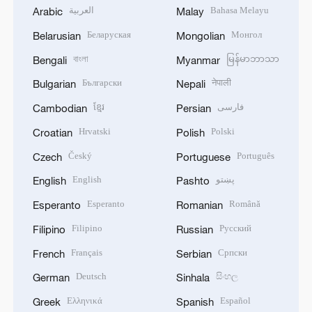
العربية
Bahasa Melayu
Arabic
Malay
Беларуская
Монгол
Belarusian
Mongolian
বাংলা
မြန်မာဘာသာ
Bengali
Myanmar
Български
नेपाली
Bulgarian
Nepali
ខ្មែរ
فارسی
Cambodian
Persian
Hrvatski
Polski
Croatian
Polish
Český
Português
Czech
Portuguese
English
پښتو
English
Pashto
Esperanto
Română
Esperanto
Romanian
Filipino
Русский
Filipino
Russian
Français
Српски
French
Serbian
Deutsch
සිංහල
German
Sinhala
Ελληνικά
Español
Greek
Spanish