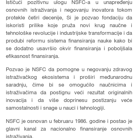
Ističući pozitivnu ulogu NSFC-a u unapređenju
osnovnih istraživanja i negovanju inovatora tokom
protekle četiri decenije, Si je pozvao fondaciju da
iskoristi prilike koje pruža novi krug naučne i
tehnološke revolucije i industrijske transformacije i da
produbi reformu sistema finansiranja nauke kako bi
se dodatno usavršio okvir finansiranja i poboljšala
efikasnost finansiranja.
Pozvao je NSFC da pomogne u negovanju zdravog
istraživačkog ekosistema i proširi međunarodnu
saradnju, čime bi se omogućilo naučnicima i
istraživačima da postignu veći rezultat originalnih
inovacija i da više doprinesu postizanju veće
samostalnosti i snage u nauci i tehnologiji.
NSFC je osnovan u februaru 1986. godine i postao je
glavni kanal za nacionalno finansiranje osnovnih
istraživanja.