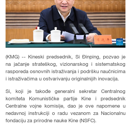
(KMG) -- Kineski predsednik, Si Đinping, pozvao je
na jačanje strateškog, vizionarskog i sistematskog
rasporeda osnovnih istraživanja i podršku naučnicima
i istraživačima u ostvarivanju originalnijih inovacija.
Si, koji je takođe generalni sekretar Centralnog
komiteta Komunističke partije Kine i predsednik
Centralne vojne komisije, dao je ove napomene u
nedavnoj instrukciji o radu vezanom za Nacionalnu
fondaciju za prirodne nauke Kine (NSFC).