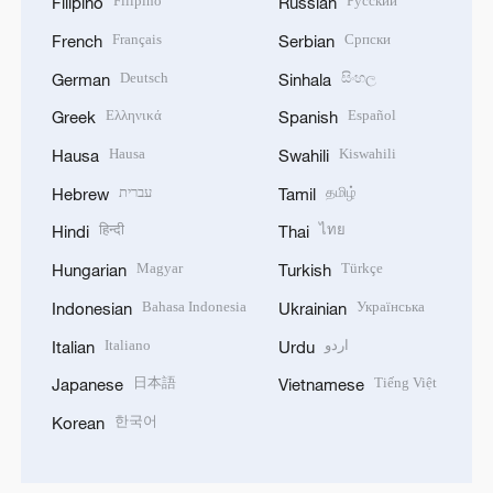
Filipino
Русский
Filipino
Russian
Français
Српски
French
Serbian
Deutsch
සිංහල
German
Sinhala
Ελληνικά
Español
Greek
Spanish
Hausa
Kiswahili
Hausa
Swahili
עברית
தமிழ்
Hebrew
Tamil
हिन्दी
ไทย
Hindi
Thai
Magyar
Türkçe
Hungarian
Turkish
Bahasa Indonesia
Українська
Indonesian
Ukrainian
Italiano
اردو
Italian
Urdu
日本語
Tiếng Việt
Japanese
Vietnamese
한국어
Korean