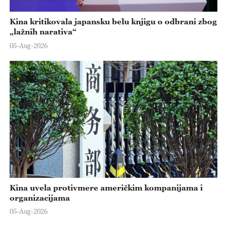
Kina kritikovala japansku belu knjigu o odbrani zbog
„lažnih narativa“
05-Aug-2026
Kina uvela protivmere američkim kompanijama i
organizacijama
05-Aug-2026