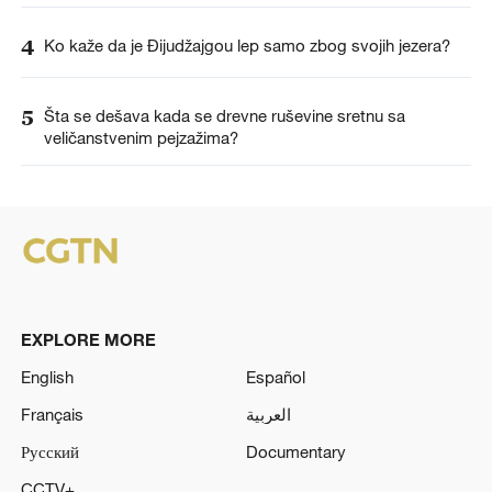
4
Ko kaže da je Đijudžajgou lep samo zbog svojih jezera?
5
Šta se dešava kada se drevne ruševine sretnu sa
veličanstvenim pejzažima?
EXPLORE MORE
English
Español
Français
العربية
Русский
Documentary
CCTV+