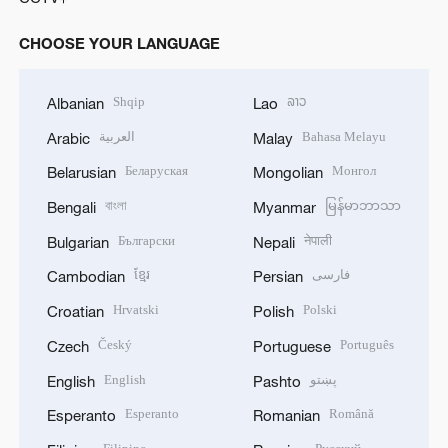
CHOOSE YOUR LANGUAGE
Shqip
ລາວ
Albanian
Lao
العربية
Bahasa Melayu
Arabic
Malay
Беларуская
Монгол
Belarusian
Mongolian
বাংলা
မြန်မာဘာသာ
Bengali
Myanmar
Български
नेपाली
Bulgarian
Nepali
ខ្មែរ
فارسی
Cambodian
Persian
Hrvatski
Polski
Croatian
Polish
Český
Português
Czech
Portuguese
English
پښتو
English
Pashto
Esperanto
Română
Esperanto
Romanian