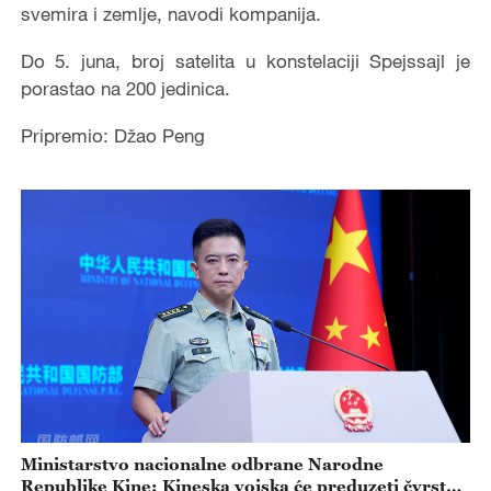
svemira i zemlje, navodi kompanija.
Do 5. juna, broj satelita u konstelaciji Spejssajl je
porastao na 200 jedinica.
Pripremio: Džao Peng
Ministarstvo nacionalne odbrane Narodne
Republike Kine: Kineska vojska će preduzeti čvrste