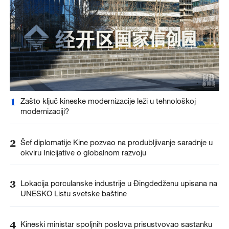
1
Zašto ključ kineske modernizacije leži u tehnološkoj
modernizaciji?
2
Šef diplomatije Kine pozvao na produbljivanje saradnje u
okviru Inicijative o globalnom razvoju
3
Lokacija porculanske industrije u Đingdedženu upisana na
UNESKO Listu svetske baštine
4
Kineski ministar spoljnih poslova prisustvovao sastanku