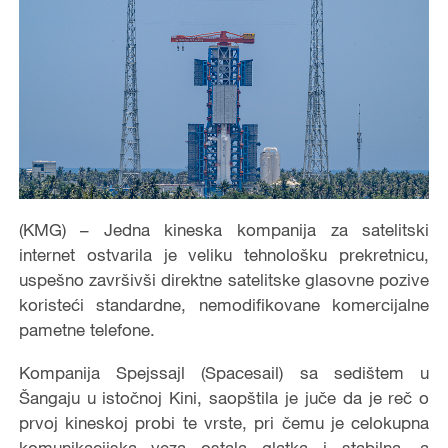
(KMG) – Jedna kineska kompanija za satelitski
internet ostvarila je veliku tehnološku prekretnicu,
uspešno završivši direktne satelitske glasovne pozive
koristeći standardne, nemodifikovane komercijalne
pametne telefone.
Kompanija Spejssajl (Spacesail) sa sedištem u
Šangaju u istočnoj Kini, saopštila je juče da je reč o
prvoj kineskoj probi te vrste, pri čemu je celokupna
komunikacijska veza ostala glatka i stabilna, a