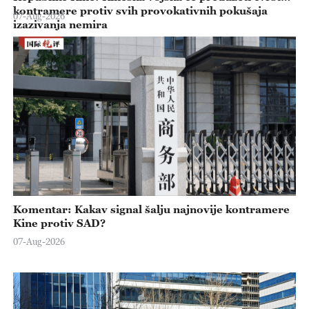
kontramere protiv svih provokativnih pokušaja
07-Aug-2026
izazivanja nemira
Komentar: Kakav signal šalju najnovije kontramere
Kine protiv SAD?
07-Aug-2026