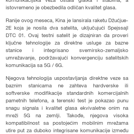
istovremeno je obezbedila odličan kvalitet glasa.
Ranije ovog meseca, Kina je lansirala raketu Džućjue-
2E koja je nosila dva satelita, uključujući Spejssajl
DTC 01. Ovaj testni satelit je dizajniran da proveri
ključne tehnologije za direktne usluge za bazne
stanice i integrisano svemirsko-zemaljsko
umrežavanje, podržavajući konvergenciju satelitskih
komunikacija sa 5G / 6G.
Njegova tehnologija uspostavljanja direktne veze sa
baznim stanicama ne zahteva hardverske ili
softverske modifikacije standardnih komercijalnih
pametnih telefona, a terenski test je pokazao punu
snagu signala i kvalitet glasa ekvivaletne onim na
mreži 5G na zemlji. Takođe, njegova visoka
kompatibilnost sa postojećim mobilnim mrežama
utire put za duboko integrisane komunikacije između