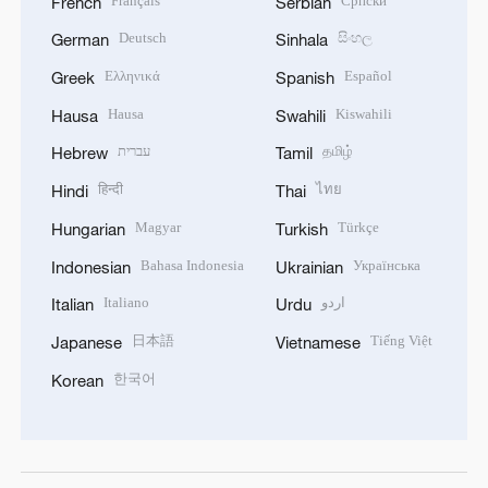
Français
Српски
French
Serbian
Deutsch
සිංහල
German
Sinhala
Ελληνικά
Español
Greek
Spanish
Hausa
Kiswahili
Hausa
Swahili
עברית
தமிழ்
Hebrew
Tamil
हिन्दी
ไทย
Hindi
Thai
Magyar
Türkçe
Hungarian
Turkish
Bahasa Indonesia
Українська
Indonesian
Ukrainian
Italiano
اردو
Italian
Urdu
日本語
Tiếng Việt
Japanese
Vietnamese
한국어
Korean