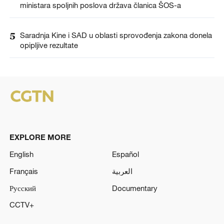
ministara spoljnih poslova država članica ŠOS-a
5
Saradnja Kine i SAD u oblasti sprovođenja zakona donela
opipljive rezultate
EXPLORE MORE
English
Español
Français
العربية
Русский
Documentary
CCTV+