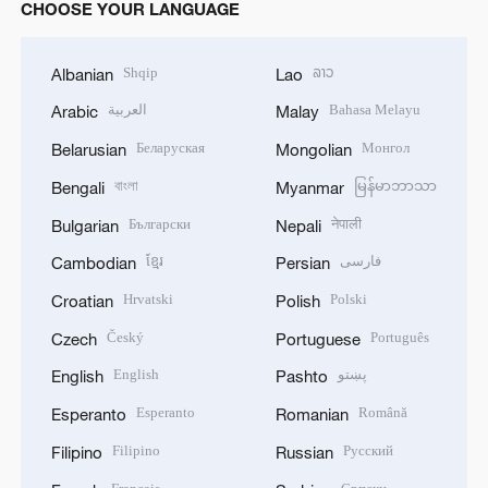
CHOOSE YOUR LANGUAGE
Shqip
ລາວ
Albanian
Lao
العربية
Bahasa Melayu
Arabic
Malay
Беларуская
Монгол
Belarusian
Mongolian
বাংলা
မြန်မာဘာသာ
Bengali
Myanmar
Български
नेपाली
Bulgarian
Nepali
ខ្មែរ
فارسی
Cambodian
Persian
Hrvatski
Polski
Croatian
Polish
Český
Português
Czech
Portuguese
English
پښتو
English
Pashto
Esperanto
Română
Esperanto
Romanian
Filipino
Русский
Filipino
Russian