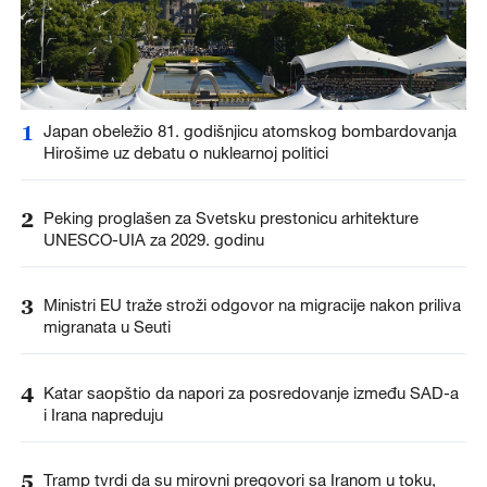
1
Japan obeležio 81. godišnjicu atomskog bombardovanja
Hirošime uz debatu o nuklearnoj politici
2
Peking proglašen za Svetsku prestonicu arhitekture
UNESCO-UIA za 2029. godinu
3
Ministri EU traže stroži odgovor na migracije nakon priliva
migranata u Seuti
4
Katar saopštio da napori za posredovanje između SAD-a
i Irana napreduju
5
Tramp tvrdi da su mirovni pregovori sa Iranom u toku,