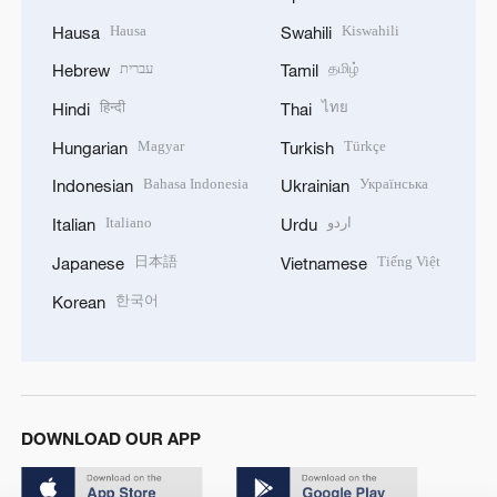
Hausa
Kiswahili
Hausa
Swahili
עברית
தமிழ்
Hebrew
Tamil
हिन्दी
ไทย
Hindi
Thai
Magyar
Türkçe
Hungarian
Turkish
Bahasa Indonesia
Українська
Indonesian
Ukrainian
Italiano
اردو
Italian
Urdu
日本語
Tiếng Việt
Japanese
Vietnamese
한국어
Korean
DOWNLOAD OUR APP