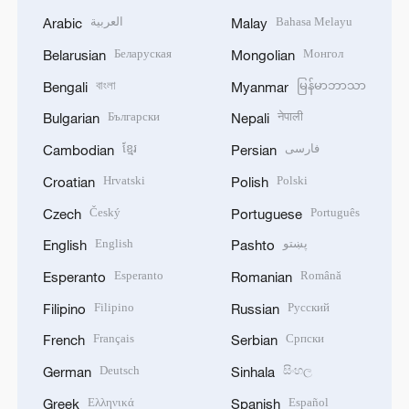
العربية
Bahasa Melayu
Arabic
Malay
Беларуская
Монгол
Belarusian
Mongolian
বাংলা
မြန်မာဘာသာ
Bengali
Myanmar
Български
नेपाली
Bulgarian
Nepali
ខ្មែរ
فارسی
Cambodian
Persian
Hrvatski
Polski
Croatian
Polish
Český
Português
Czech
Portuguese
English
پښتو
English
Pashto
Esperanto
Română
Esperanto
Romanian
Filipino
Русский
Filipino
Russian
Français
Српски
French
Serbian
Deutsch
සිංහල
German
Sinhala
Ελληνικά
Español
Greek
Spanish