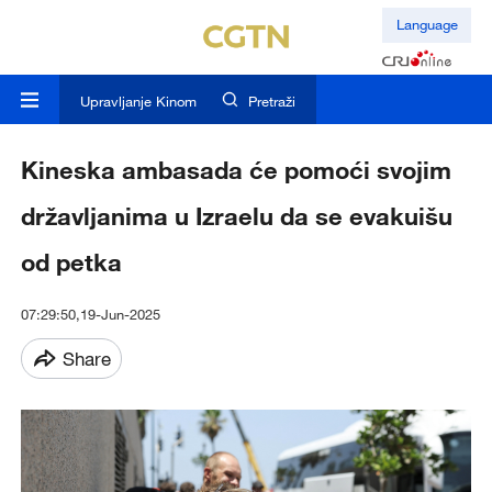
Language
Upravljanje Kinom
Pretraži
Kineska ambasada će pomoći svojim
državljanima u Izraelu da se evakuišu
od petka
07:29:50,19-Jun-2025
Share