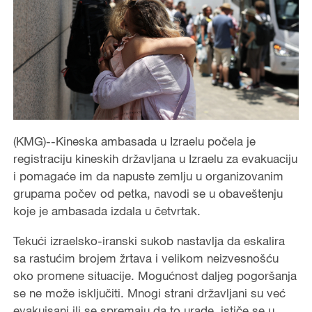
(KMG)--Kineska ambasada u Izraelu počela je
registraciju kineskih državljana u Izraelu za evakuaciju
i pomagaće im da napuste zemlju u organizovanim
grupama počev od petka, navodi se u obaveštenju
koje je ambasada izdala u četvrtak.
Tekući izraelsko-iranski sukob nastavlja da eskalira
sa rastućim brojem žrtava i velikom neizvesnošću
oko promene situacije. Mogućnost daljeg pogoršanja
se ne može isključiti. Mnogi strani državljani su već
evakuisani ili se spremaju da to urade, ističe se u