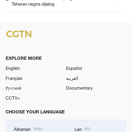
Teheran negira dijalog
EXPLORE MORE
English
Español
Français
العربية
Русский
Documentary
CCTV+
CHOOSE YOUR LANGUAGE
Shqip
ລາວ
Albanian
Lao