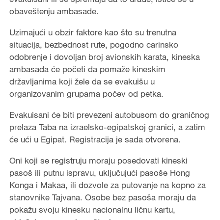
obaveštenju ambasade.
Uzimajući u obzir faktore kao što su trenutna
situacija, bezbednost rute, pogodno carinsko
odobrenje i dovoljan broj avionskih karata, kineska
ambasada će početi da pomaže kineskim
državljanima koji žele da se evakuišu u
organizovanim grupama počev od petka.
Evakuisani će biti prevezeni autobusom do graničnog
prelaza Taba na izraelsko-egipatskoj granici, a zatim
će ući u Egipat. Registracija je sada otvorena.
Oni koji se registruju moraju posedovati kineski
pasoš ili putnu ispravu, uključujući pasoše Hong
Konga i Makaa, ili dozvole za putovanje na kopno za
stanovnike Tajvana. Osobe bez pasoša moraju da
pokažu svoju kinesku nacionalnu ličnu kartu,