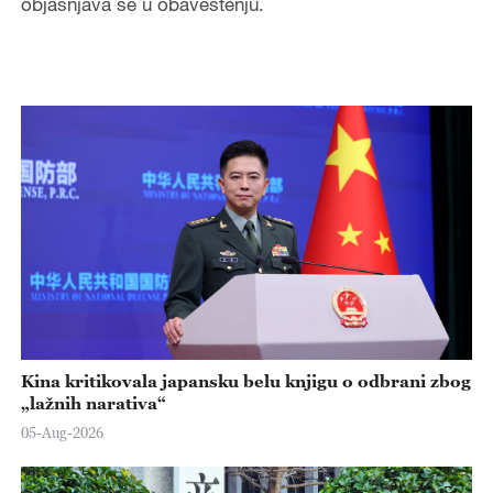
objašnjava se u obaveštenju.
Kina kritikovala japansku belu knjigu o odbrani zbog
„lažnih narativa“
05-Aug-2026