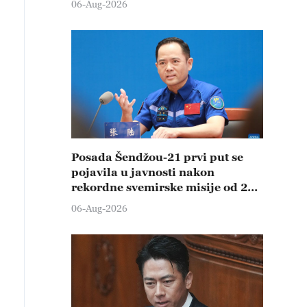
06-Aug-2026
Posada Šendžou-21 prvi put se
pojavila u javnosti nakon
rekordne svemirske misije od 210
dana
06-Aug-2026