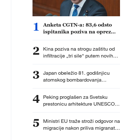
1
Anketa CGTN-a: 83,6 odsto
ispitanika poziva na oprez
zbog ubrzanog vojnog širenja
Japana
2
Kina poziva na strogu zaštitu od
infiltracije „tri sile“ putem novih
tehnologija
3
Japan obeležio 81. godišnjicu
atomskog bombardovanja
Hirošime uz debatu o nuklearnoj
politici
4
Peking proglašen za Svetsku
prestonicu arhitekture UNESCO-
UIA za 2029. godinu
5
Ministri EU traže stroži odgovor na
migracije nakon priliva migranata
u Seuti