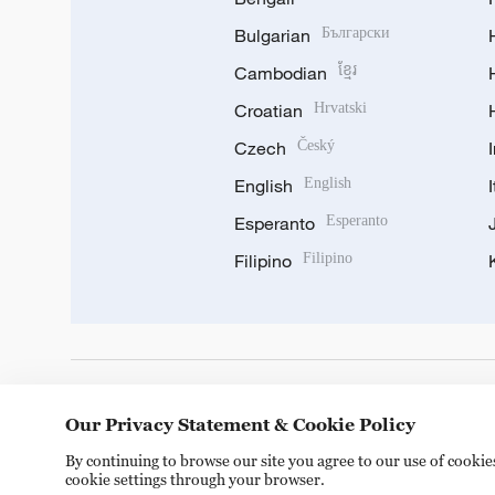
Bulgarian
Български
Cambodian
ខ្មែរ
Croatian
Hrvatski
Czech
Český
English
English
Esperanto
Esperanto
Filipino
Filipino
DOWNLOAD OUR APP
Our Privacy Statement & Cookie Policy
By continuing to browse our site you agree to our use of cooki
cookie settings through your browser.