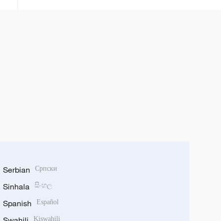
Serbian
Српски
Sinhala
සිංහල
Spanish
Español
Swahili
Kiswahili