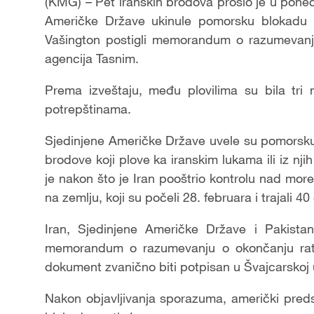
(KMG) – Pet iranskih brodova prošlo je u pone
Američke Države ukinule pomorsku blokadu pr
Vašington postigli memorandum o razumevanju
agencija Tasnim.
Prema izveštaju, među plovilima su bila tri
potrepštinama.
Sjedinjene Američke Države uvele su pomorsk
brodove koji plove ka iranskim lukama ili iz n
je nakon što je Iran pooštrio kontrolu nad mor
na zemlju, koji su počeli 28. februara i trajali 40
Iran, Sjedinjene Američke Države i Pakistan
memorandum o razumevanju o okončanju rata
dokument zvanično biti potpisan u Švajcarskoj 
Nakon objavljivanja sporazuma, američki pre