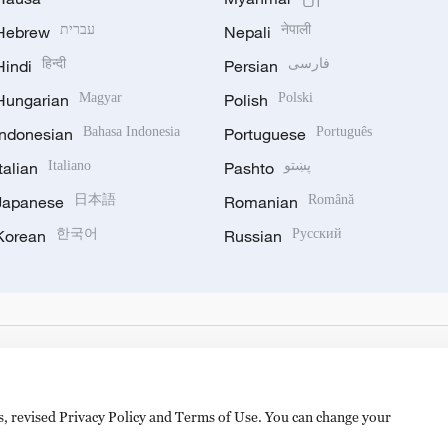
Hebrew
עברית
Nepali
नेपाली
Hindi
हिन्दी
Persian
فارسی
Hungarian
Magyar
Polish
Polski
Indonesian
Bahasa Indonesia
Portuguese
Português
Italian
Italiano
Pashto
پښتو
Japanese
日本語
Romanian
Română
Korean
한국어
Russian
Русский
es, revised Privacy Policy and Terms of Use. You can change your