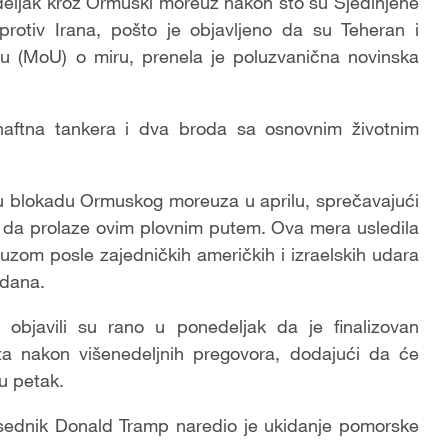
deljak kroz Ormuski moreuz nakon što su Sjedinjene
otiv Irana, pošto je objavljeno da su Teheran i
 (MoU) o miru, prenela je poluzvanična novinska
 naftna tankera i dva broda sa osnovnim životnim
u blokadu Ormuskog moreuza u aprilu, sprečavajući
jih da prolaze ovim plovnim putem. Ova mera usledila
euzom posle zajedničkih američkih i izraelskih udara
 dana.
 objavili su rano u ponedeljak da je finalizovan
 nakon višenedeljnih pregovora, dodajući da će
u petak.
dsednik Donald Tramp naredio je ukidanje pomorske