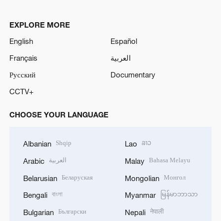
EXPLORE MORE
English
Español
Français
العربية
Русский
Documentary
CCTV+
CHOOSE YOUR LANGUAGE
Shqip
ລາວ
Albanian
Lao
العربية
Bahasa Melayu
Arabic
Malay
Беларуская
Монгол
Belarusian
Mongolian
বাংলা
မြန်မာဘာသာ
Bengali
Myanmar
Български
नेपाली
Bulgarian
Nepali