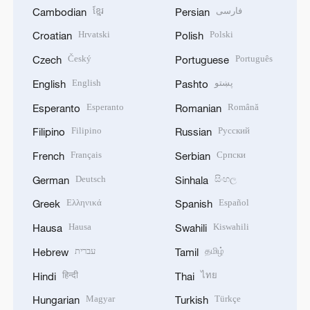
ខ្មែរ
فارسی
Cambodian
Persian
Hrvatski
Polski
Croatian
Polish
Český
Português
Czech
Portuguese
English
پښتو
English
Pashto
Esperanto
Română
Esperanto
Romanian
Filipino
Русский
Filipino
Russian
Français
Српски
French
Serbian
Deutsch
සිංහල
German
Sinhala
Ελληνικά
Español
Greek
Spanish
Hausa
Kiswahili
Hausa
Swahili
עברית
தமிழ்
Hebrew
Tamil
हिन्दी
ไทย
Hindi
Thai
Magyar
Türkçe
Hungarian
Turkish