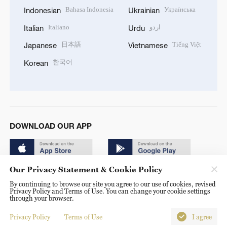
Bahasa Indonesia
Українська
Indonesian
Ukrainian
Italiano
اردو
Italian
Urdu
日本語
Tiếng Việt
Japanese
Vietnamese
한국어
Korean
DOWNLOAD OUR APP
Our Privacy Statement & Cookie Policy
By continuing to browse our site you agree to our use of cookies, revised
Privacy Policy and Terms of Use. You can change your cookie settings
through your browser.
© China Radio International.CRI. All Rights Reserved. 16A
Shijingshan Road, Beijing, China. 100040
Privacy Policy
Terms of Use
I agree