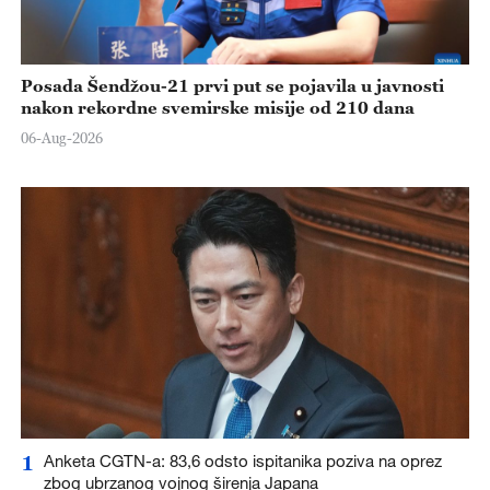
Posada Šendžou-21 prvi put se pojavila u javnosti
nakon rekordne svemirske misije od 210 dana
06-Aug-2026
1
Anketa CGTN-a: 83,6 odsto ispitanika poziva na oprez
zbog ubrzanog vojnog širenja Japana