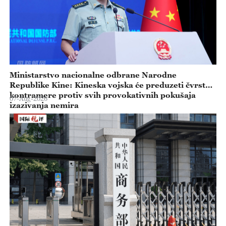
Ministarstvo nacionalne odbrane Narodne
Republike Kine: Kineska vojska će preduzeti čvrste
kontramere protiv svih provokativnih pokušaja
07-Aug-2026
izazivanja nemira