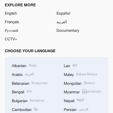
EXPLORE MORE
English
Español
Français
العربية
Русский
Documentary
CCTV+
CHOOSE YOUR LANGUAGE
Shqip
ລາວ
Albanian
Lao
العربية
Bahasa Melayu
Arabic
Malay
Беларуская
Монгол
Belarusian
Mongolian
বাংলা
မြန်မာဘာသာ
Bengali
Myanmar
Български
नेपाली
Bulgarian
Nepali
ខ្មែរ
فارسی
Cambodian
Persian