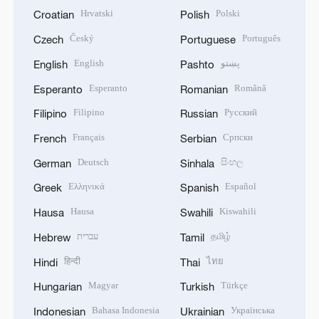
Hrvatski
Polski
Croatian
Polish
Český
Português
Czech
Portuguese
English
پښتو
English
Pashto
Esperanto
Română
Esperanto
Romanian
Filipino
Русский
Filipino
Russian
Français
Српски
French
Serbian
Deutsch
සිංහල
German
Sinhala
Ελληνικά
Español
Greek
Spanish
Hausa
Kiswahili
Hausa
Swahili
עברית
தமிழ்
Hebrew
Tamil
हिन्दी
ไทย
Hindi
Thai
Magyar
Türkçe
Hungarian
Turkish
Bahasa Indonesia
Українська
Indonesian
Ukrainian