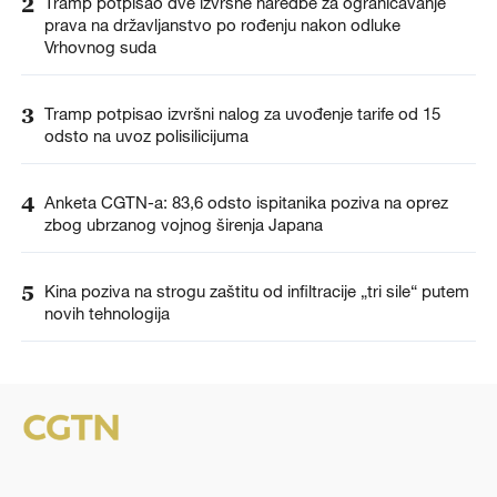
2
Tramp potpisao dve izvršne naredbe za ograničavanje
prava na državljanstvo po rođenju nakon odluke
Vrhovnog suda
3
Tramp potpisao izvršni nalog za uvođenje tarife od 15
odsto na uvoz polisilicijuma
4
Anketa CGTN-a: 83,6 odsto ispitanika poziva na oprez
zbog ubrzanog vojnog širenja Japana
5
Kina poziva na strogu zaštitu od infiltracije „tri sile“ putem
novih tehnologija