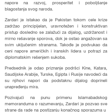
napore na razvoj, prosperitet i poboljšanje
blagostanja svog naroda.
Zardari je istakao da je Pakistan tokom cele krize
zadržao principijelan, uravnotežen i konstruktivan
pristup dosledno se zalažući za dijalog, uzdržanost i
mirno rešavanje sporova, dok je ostao angažovan sa
svim uključenim stranama. Takođe je podvukao da
ceni napore američkih i iranskih lidera u potrazi za
diplomatskim rešenjem sukoba.
Predsednik je odao priznanje podršci Kine, Katara,
Saudijske Arabije, Turske, Egipta i Rusije navodeći da
su njihovi napori da podstaknu dijalog doprineli
unapređenju mira.
Pozivajući na punu primenu Islamabadskog
memoranduma o razumevanju, Zardari je pozvao sve
strane da rade na postizanju konačnog sporazuma u ​​