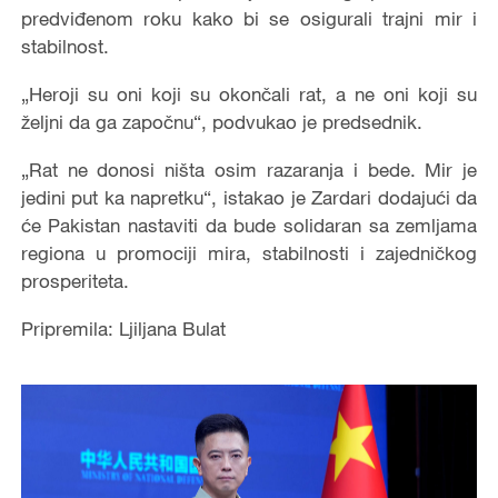
predviđenom roku kako bi se osigurali trajni mir i
stabilnost.
„Heroji su oni koji su okončali rat, a ne oni koji su
željni da ga započnu“, podvukao je predsednik.
„Rat ne donosi ništa osim razaranja i bede. Mir je
jedini put ka napretku“, istakao je Zardari dodajući da
će Pakistan nastaviti da bude solidaran sa zemljama
regiona u promociji mira, stabilnosti i zajedničkog
prosperiteta.
Pripremila: Ljiljana Bulat