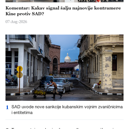
Komentar: Kakav signal šalju najnovije kontramere
Kine protiv SAD?
07-Aug-2026
1
SAD uvode nove sankcije kubanskim vojnim zvaničnicima
i entitetima