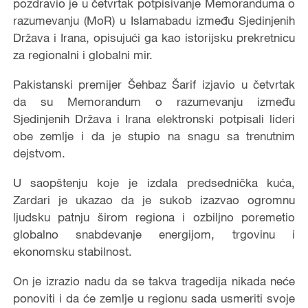
pozdravio je u četvrtak potpisivanje Memoranduma o
razumevanju (MoR) u Islamabadu između Sjedinjenih
Država i Irana, opisujući ga kao istorijsku prekretnicu
za regionalni i globalni mir.
Pakistanski premijer Šehbaz Šarif izjavio u četvrtak
da su Memorandum o razumevanju između
Sjedinjenih Država i Irana elektronski potpisali lideri
obe zemlje i da je stupio na snagu sa trenutnim
dejstvom.
U saopštenju koje je izdala predsednička kuća,
Zardari je ukazao da je sukob izazvao ogromnu
ljudsku patnju širom regiona i ozbiljno poremetio
globalno snabdevanje energijom, trgovinu i
ekonomsku stabilnost.
On je izrazio nadu da se takva tragedija nikada neće
ponoviti i da će zemlje u regionu sada usmeriti svoje