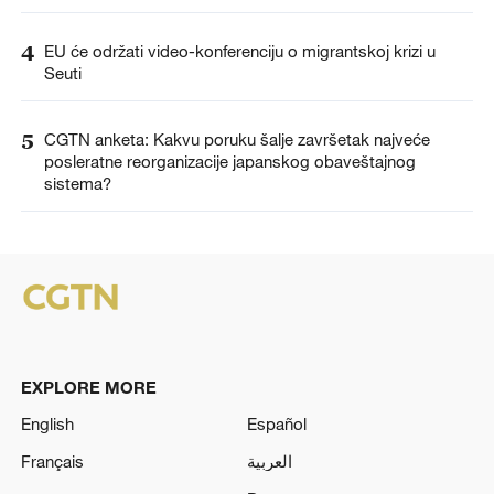
4
EU će održati video-konferenciju o migrantskoj krizi u
Seuti
5
CGTN anketa: Kakvu poruku šalje završetak najveće
posleratne reorganizacije japanskog obaveštajnog
sistema?
EXPLORE MORE
English
Español
Français
العربية