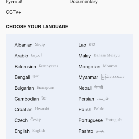
Русский
Documentary
CCTV+
CHOOSE YOUR LANGUAGE
Shqip
ລາວ
Albanian
Lao
العربية
Bahasa Melayu
Arabic
Malay
Беларуская
Монгол
Belarusian
Mongolian
বাংলা
မြန်မာဘာသာ
Bengali
Myanmar
Български
नेपाली
Bulgarian
Nepali
ខ្មែរ
فارسی
Cambodian
Persian
Hrvatski
Polski
Croatian
Polish
Český
Português
Czech
Portuguese
English
پښتو
English
Pashto