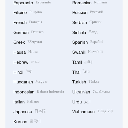
Esperanto
Română
Esperanto
Romanian
Filipino
Русский
Filipino
Russian
Français
Српски
French
Serbian
Deutsch
සිංහල
German
Sinhala
Ελληνικά
Español
Greek
Spanish
Hausa
Kiswahili
Hausa
Swahili
עברית
தமிழ்
Hebrew
Tamil
हिन्दी
ไทย
Hindi
Thai
Magyar
Türkçe
Hungarian
Turkish
Bahasa Indonesia
Українська
Indonesian
Ukrainian
Italiano
اردو
Italian
Urdu
日本語
Tiếng Việt
Japanese
Vietnamese
한국어
Korean