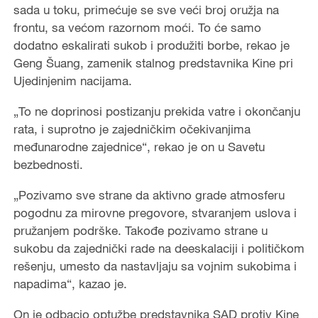
sada u toku, primećuje se sve veći broj oružja na
frontu, sa većom razornom moći. To će samo
dodatno eskalirati sukob i produžiti borbe, rekao je
Geng Šuang, zamenik stalnog predstavnika Kine pri
Ujedinjenim nacijama.
„To ne doprinosi postizanju prekida vatre i okončanju
rata, i suprotno je zajedničkim očekivanjima
međunarodne zajednice“, rekao je on u Savetu
bezbednosti.
„Pozivamo sve strane da aktivno grade atmosferu
pogodnu za mirovne pregovore, stvaranjem uslova i
pružanjem podrške. Takođe pozivamo strane u
sukobu da zajednički rade na deeskalaciji i političkom
rešenju, umesto da nastavljaju sa vojnim sukobima i
napadima“, kazao je.
On je odbacio optužbe predstavnika SAD protiv Kine