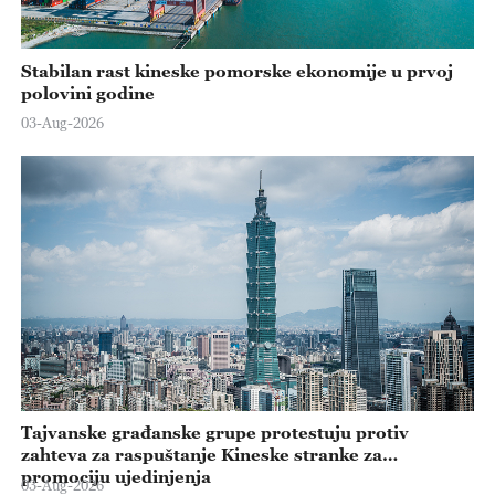
Stabilan rast kineske pomorske ekonomije u prvoj
polovini godine
03-Aug-2026
Tajvanske građanske grupe protestuju protiv
zahteva za raspuštanje Kineske stranke za
promociju ujedinjenja
03-Aug-2026