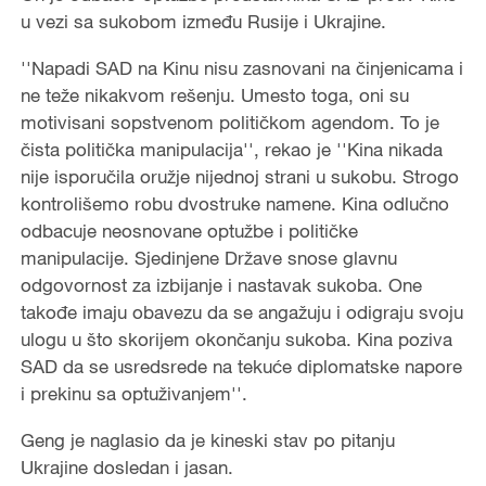
u vezi sa sukobom između Rusije i Ukrajine.
''Napadi SAD na Kinu nisu zasnovani na činjenicama i
ne teže nikakvom rešenju. Umesto toga, oni su
motivisani sopstvenom političkom agendom. To je
čista politička manipulacija'', rekao je ''Kina nikada
nije isporučila oružje nijednoj strani u sukobu. Strogo
kontrolišemo robu dvostruke namene. Kina odlučno
odbacuje neosnovane optužbe i političke
manipulacije. Sjedinjene Države snose glavnu
odgovornost za izbijanje i nastavak sukoba. One
takođe imaju obavezu da se angažuju i odigraju svoju
ulogu u što skorijem okončanju sukoba. Kina poziva
SAD da se usredsrede na tekuće diplomatske napore
i prekinu sa optuživanjem''.
Geng je naglasio da je kineski stav po pitanju
Ukrajine dosledan i jasan.