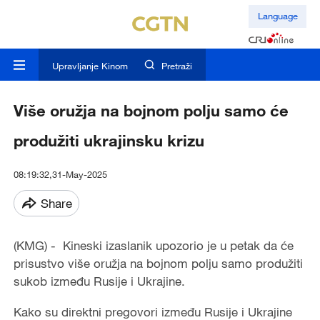
Language
Upravljanje Kinom
Pretraži
Više oružja na bojnom polju samo će
produžiti ukrajinsku krizu
08:19:32,31-May-2025
Share
(KMG) - Kineski izaslanik upozorio je u petak da će
prisustvo više oružja na bojnom polju samo produžiti
sukob između Rusije i Ukrajine.
Kako su direktni pregovori između Rusije i Ukrajine