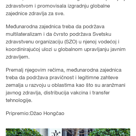
zdravstvom i promovisala izgradnju globalne
zajednice zdravlja za sve.
Međunarodna zajednica treba da podržava
multilateralizam i da čvrsto podržava Svetsku
zdravstvenu organizaciju (SZO) u njenoj vodećoj i
koordinirajućoj ulozi u globalnom upravljanju javnim
zdravljem.
Premalj njegovim rečima, međunarodna zajednica
treba da podržava pravičnost i legitimne zahteve
zemalja u razvoju u oblastima kao što su aranžmani
javnog zdravlja, distribucija vakcina i transfer
tehnologije.
Pripremio:Džao Hongčao