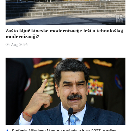
Zašto ključ kineske modernizacije leži u tehnološkoj
modernizaciji?
05-Aug-2026
Suđenje Nikolasu Maduru počeće u junu 2027. godine