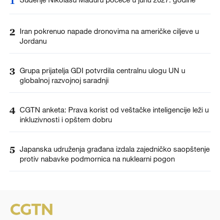
1
2
Iran pokrenuo napade dronovima na američke ciljeve u
Jordanu
3
Grupa prijatelja GDI potvrdila centralnu ulogu UN u
globalnoj razvojnoj saradnji
4
CGTN anketa: Prava korist od veštačke inteligencije leži u
inkluzivnosti i opštem dobru
5
Japanska udruženja građana izdala zajedničko saopštenje
protiv nabavke podmornica na nuklearni pogon