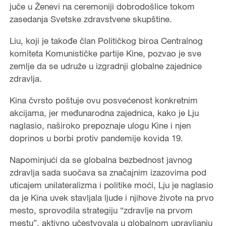
juče u Ženevi na ceremoniji dobrodošlice tokom
zasedanja Svetske zdravstvene skupštine.
Liu, koji je takođe član Političkog biroa Centralnog
komiteta Komunističke partije Kine, pozvao je sve
zemlje da se udruže u izgradnji globalne zajednice
zdravlja.
Kina čvrsto poštuje ovu posvećenost konkretnim
akcijama, jer međunarodna zajednica, kako je Lju
naglasio, naširoko prepoznaje ulogu Kine i njen
doprinos u borbi protiv pandemije kovida 19.
Napominjući da se globalna bezbednost javnog
zdravlja sada suočava sa značajnim izazovima pod
uticajem unilateralizma i politike moći, Lju je naglasio
da je Kina uvek stavljala ljude i njihove živote na prvo
mesto, sprovodila strategiju “zdravlje na prvom
mestu”, aktivno učestvovala u globalnom upravljanju