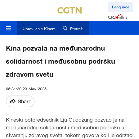
Language
Upravljanje Kinom
Pretraži
Kina pozvala na međunarodnu
solidarnost i međusobnu podršku
zdravom svetu
06:31:30,23-May-2025
Share
Kineski potpredsednik Lju Guodžung pozvao je na
međunarodnu solidarnost i međusobnu podršku u
stvaranju zdravog sveta, tokom govora koji je održao