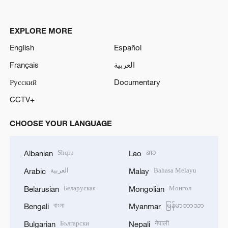
EXPLORE MORE
English
Español
Français
العربية
Русский
Documentary
CCTV+
CHOOSE YOUR LANGUAGE
Shqip
ລາວ
Albanian
Lao
العربية
Bahasa Melayu
Arabic
Malay
Беларуская
Монгол
Belarusian
Mongolian
বাংলা
မြန်မာဘာသာ
Bengali
Myanmar
Български
नेपाली
Bulgarian
Nepali