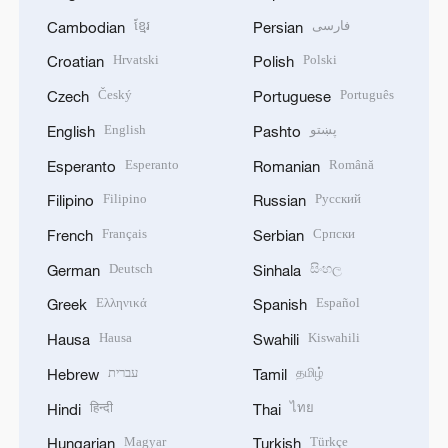
ខ្មែរ
فارسی
Cambodian
Persian
Hrvatski
Polski
Croatian
Polish
Český
Português
Czech
Portuguese
English
پښتو
English
Pashto
Esperanto
Română
Esperanto
Romanian
Filipino
Русский
Filipino
Russian
Français
Српски
French
Serbian
Deutsch
සිංහල
German
Sinhala
Ελληνικά
Español
Greek
Spanish
Hausa
Kiswahili
Hausa
Swahili
עברית
தமிழ்
Hebrew
Tamil
हिन्दी
ไทย
Hindi
Thai
Magyar
Türkçe
Hungarian
Turkish