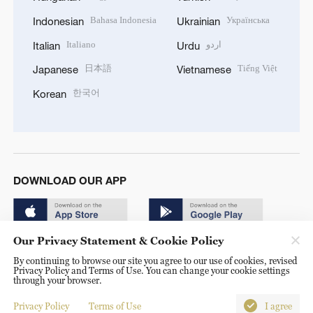
Bahasa Indonesia
Українська
Indonesian
Ukrainian
Italiano
اردو
Italian
Urdu
日本語
Tiếng Việt
Japanese
Vietnamese
한국어
Korean
DOWNLOAD OUR APP
Our Privacy Statement & Cookie Policy
By continuing to browse our site you agree to our use of cookies, revised
Privacy Policy and Terms of Use. You can change your cookie settings
through your browser.
© China Radio International.CRI. All Rights Reserved. 16A
Shijingshan Road, Beijing, China. 100040
Privacy Policy
Terms of Use
I agree