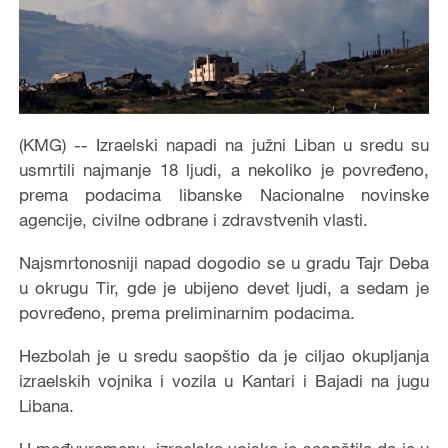
(KMG) -- Izraelski napadi na južni Liban u sredu su
usmrtili najmanje 18 ljudi, a nekoliko je povređeno,
prema podacima libanske Nacionalne novinske
agencije, civilne odbrane i zdravstvenih vlasti.
Najsmrtonosniji napad dogodio se u gradu Tajr Deba
u okrugu Tir, gde je ubijeno devet ljudi, a sedam je
povređeno, prema preliminarnim podacima.
Hezbolah je u sredu saopštio da je ciljao okupljanja
izraelskih vojnika i vozila u Kantari i Bajadi na jugu
Libana.