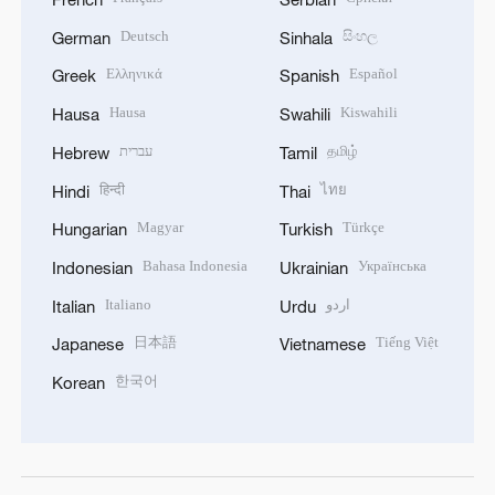
Deutsch
සිංහල
German
Sinhala
Ελληνικά
Español
Greek
Spanish
Hausa
Kiswahili
Hausa
Swahili
עברית
தமிழ்
Hebrew
Tamil
हिन्दी
ไทย
Hindi
Thai
Magyar
Türkçe
Hungarian
Turkish
Bahasa Indonesia
Українська
Indonesian
Ukrainian
Italiano
اردو
Italian
Urdu
日本語
Tiếng Việt
Japanese
Vietnamese
한국어
Korean