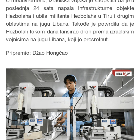
U međuvremenu, izraelska vojska je saopštila da je u
poslednja 24 sata napala infrastrukturne objekte
Hezbolaha i ubila militante Hezbolaha u Tiru i drugim
oblastima na jugu Libana. Takođe je potvrdila da je
Hezbolah tokom dana lansirao dron prema izraelskim
vojnicima na jugu Libana, koji je presretnut.
Pripremio: Džao Hongčao