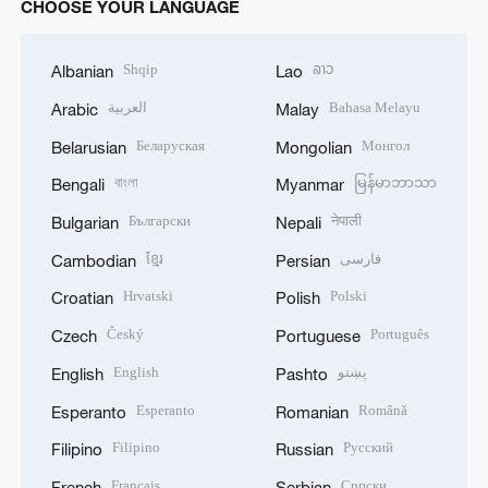
CHOOSE YOUR LANGUAGE
Shqip
ລາວ
Albanian
Lao
العربية
Bahasa Melayu
Arabic
Malay
Беларуская
Монгол
Belarusian
Mongolian
বাংলা
မြန်မာဘာသာ
Bengali
Myanmar
Български
नेपाली
Bulgarian
Nepali
ខ្មែរ
فارسی
Cambodian
Persian
Hrvatski
Polski
Croatian
Polish
Český
Português
Czech
Portuguese
English
پښتو
English
Pashto
Esperanto
Română
Esperanto
Romanian
Filipino
Русский
Filipino
Russian
Français
Српски
French
Serbian