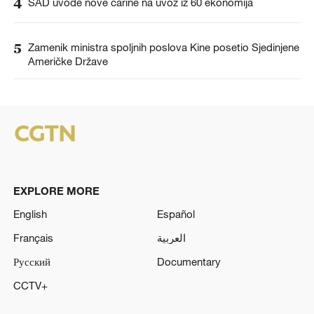
4
SAD uvode nove carine na uvoz iz 60 ekonomija
5
Zamenik ministra spoljnih poslova Kine posetio Sjedinjene
Američke Države
EXPLORE MORE
English
Español
Français
العربية
Русский
Documentary
CCTV+