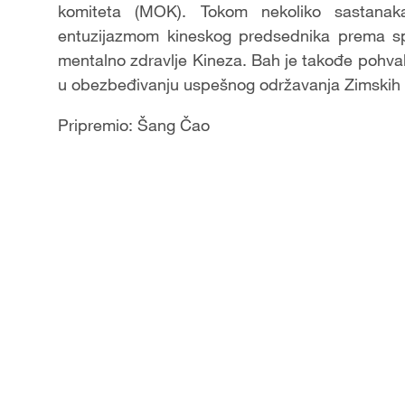
komiteta (MOK). Tokom nekoliko sastanak
entuzijazmom kineskog predsednika prema spor
mentalno zdravlje Kineza. Bah je takođe pohval
u obezbeđivanju uspešnog održavanja Zimskih o
Pripremio: Šang Čao