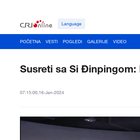
Language
POČETNA
VESTI
POGLEDI
GALERIJE
VIDEO
Susreti sa Si Đinpingom: 
07:15:00,16-Jan-2024