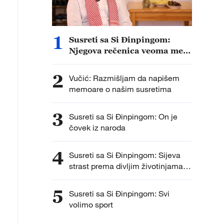
1
Susreti sa Si Đinpingom:
Njegova rečenica veoma me
je dirnula
2
Vučić: Razmišljam da napišem
memoare o našim susretima
3
Susreti sa Si Đinpingom: On je
čovek iz naroda
4
Susreti sa Si Đinpingom: Sijeva
strast prema divljim životinjama i
biodiverzitetu
5
Susreti sa Si Đinpingom: Svi
volimo sport