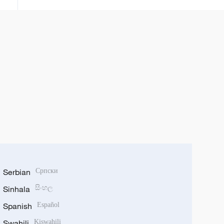
Serbian
Српски
Sinhala
සිංහල
Spanish
Español
Swahili
Kiswahili