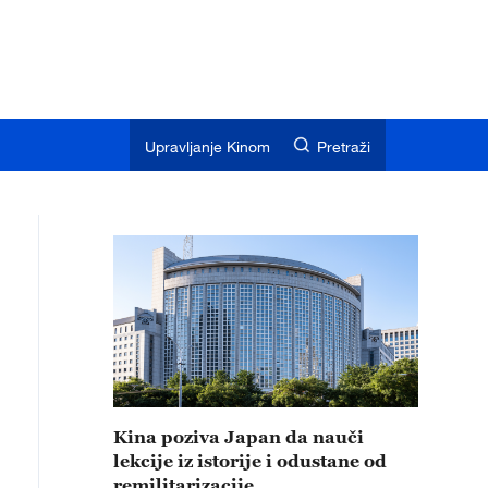
Upravljanje Kinom
Pretraži
Kina poziva Japan da nauči
lekcije iz istorije i odustane od
remilitarizacije