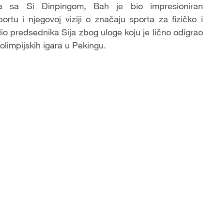
a sa Si Đinpingom, Bah je bio impresioniran
tu i njegovoj viziji o značaju sporta za fizičko i
io predsednika Sija zbog uloge koju je lično odigrao
limpijskih igara u Pekingu.