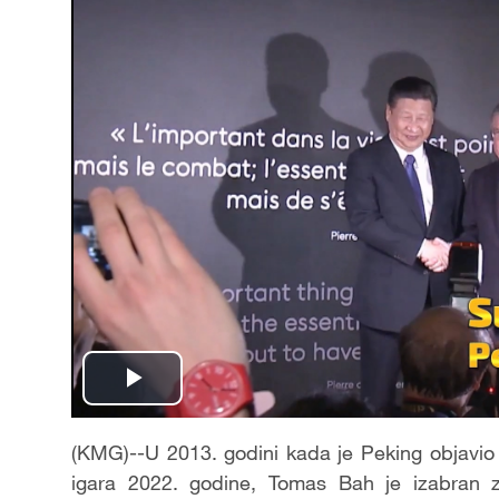
Play
Video
(KMG)--U 2013. godini kada je Peking objavio
igara 2022. godine, Tomas Bah je izabran 