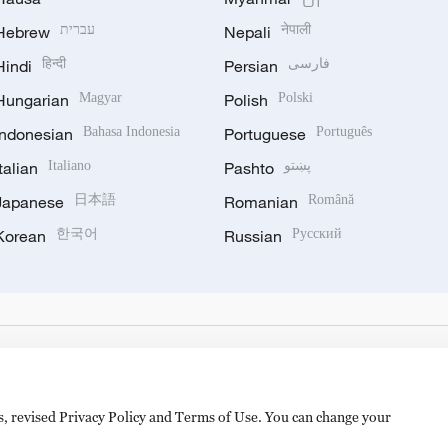
Hebrew
עברית
Nepali
नेपाली
Hindi
हिन्दी
Persian
فارسی
Hungarian
Magyar
Polish
Polski
Indonesian
Bahasa Indonesia
Portuguese
Português
Italian
Italiano
Pashto
پښتو
Japanese
日本語
Romanian
Română
Korean
한국어
Russian
Русский
es, revised Privacy Policy and Terms of Use. You can change your