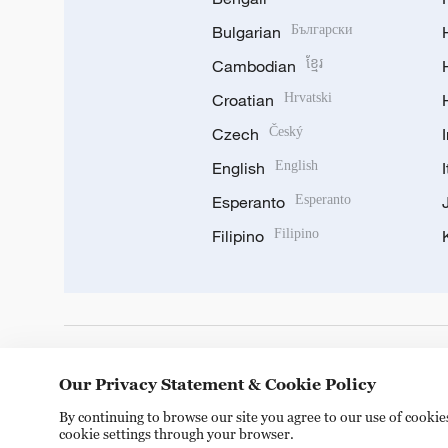
Bulgarian
Български
Cambodian
ខ្មែរ
Croatian
Hrvatski
Czech
Český
English
English
Esperanto
Esperanto
Filipino
Filipino
DOWNLOAD OUR APP
Our Privacy Statement & Cookie Policy
By continuing to browse our site you agree to our use of cooki
cookie settings through your browser.