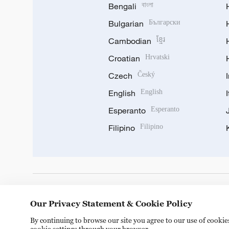
Bengali
বাংলা
Bulgarian
Български
Cambodian
ខ្មែរ
Croatian
Hrvatski
Czech
Český
English
English
Esperanto
Esperanto
Filipino
Filipino
DOWNLOAD OUR APP
Our Privacy Statement & Cookie Policy
By continuing to browse our site you agree to our use of cooki
cookie settings through your browser.