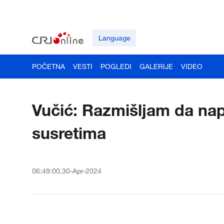
Language
POČETNA
VESTI
POGLEDI
GALERIJE
VIDEO
Vučić: Razmišljam da n
susretima
06:49:00,30-Apr-2024