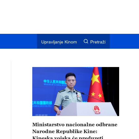
Upravljanje Kinom
Pretraži
Ministarstvo nacionalne odbrane
Narodne Republike Kine:
Kineska vojska će preduzeti