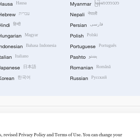
Hausa
Hausa
Myanmar
မြန်မာဘာသာ
Hebrew
עברית
Nepali
नेपाली
Hindi
हिन्दी
Persian
فارسی
Hungarian
Magyar
Polish
Polski
Indonesian
Bahasa Indonesia
Portuguese
Português
Italian
Italiano
Pashto
پښتو
Japanese
日本語
Romanian
Română
Korean
한국어
Russian
Русский
es, revised Privacy Policy and Terms of Use. You can change your