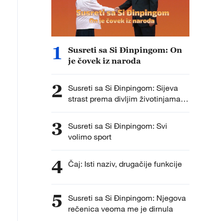
1
Susreti sa Si Đinpingom: On
je čovek iz naroda
2
Susreti sa Si Đinpingom: Sijeva
strast prema divljim životinjama i
biodiverzitetu
3
Susreti sa Si Đinpingom: Svi
volimo sport
4
Čaj: Isti naziv, drugačije funkcije
5
Susreti sa Si Đinpingom: Njegova
rečenica veoma me je dirnula