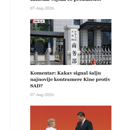
čvrste kontramere protiv svih
07-Aug-2026
provokativnih pokušaja
izazivanja nemira
Komentar: Kakav signal šalju
najnovije kontramere Kine protiv
SAD?
07-Aug-2026