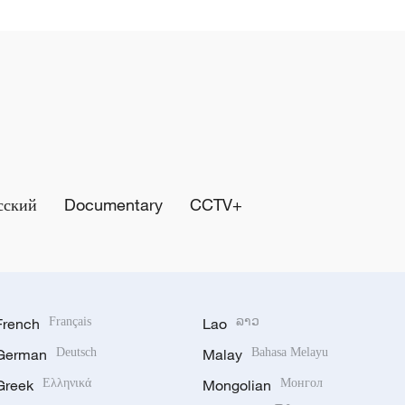
сский
Documentary
CCTV+
French
Français
Lao
ລາວ
German
Deutsch
Malay
Bahasa Melayu
Greek
Ελληνικά
Mongolian
Монгол