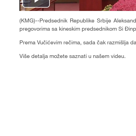
Play
Video
(KMG)--Predsednik Republike Srbije Aleksand
pregovorima sa kineskim predsednikom Si Đinpin
Prema Vučićevim rečima, sada čak razmišlja 
Više detalja možete saznati u našem videu.