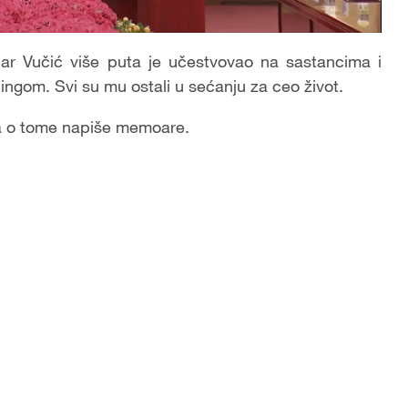
ar Vučić više puta je učestvovao na sastancima i
gom. Svi su mu ostali u sećanju za ceo život.
da o tome napiše memoare.