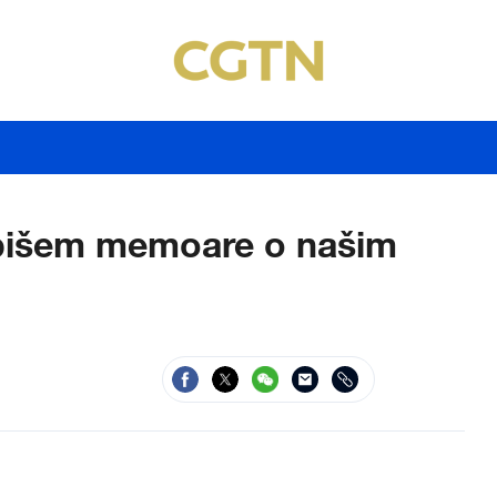
apišem memoare o našim