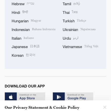
עברית
தமிழ்
Hebrew
Tamil
हिन्दी
ไทย
Hindi
Thai
Magyar
Türkçe
Hungarian
Turkish
Bahasa Indonesia
Українська
Indonesian
Ukrainian
Italiano
اردو
Italian
Urdu
日本語
Tiếng Việt
Japanese
Vietnamese
한국어
Korean
DOWNLOAD OUR APP
Our Privacy Statement & Cookie Policy