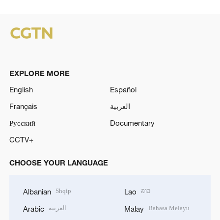
EXPLORE MORE
English
Español
Français
العربية
Русский
Documentary
CCTV+
CHOOSE YOUR LANGUAGE
Shqip
ລາວ
Albanian
Lao
العربية
Bahasa Melayu
Arabic
Malay