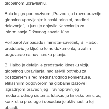
globalnom upravljanju.
Belu knjiga pod nazivom „Pravednije i ravnopravnije
globalno upravljanje: kineski principi, predlozi i
delovanja“, u junu je objavila Kancelarija za
informisanje Državnog saveta Kine.
Portparol Ambasade i ministar-savetnik, Bi Haibo,
predstavio je ključne teme dokumenta, a zatim
odgovarao na novinarska pitanja.
Bi Haibo je detaljnije predstavio kinesku viziju
globalnog upravljanja, naglasivši potrebu za
postizanjem šireg međunarodnog konsenzusa,
efikasnijim odgovorom na globalne izazove i
izgradnjom pravednijeg i ravnopravnijeg
međunarodnog sistema. Istakao je kineske principe,
konkretne predloge i dosadašnje aktivnosti u toj
oblasti.