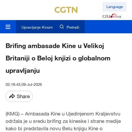
Language
Upravljanje Kinom
Pretraži
Brifing ambasade Kine u Velikoj
Britaniji o Beloj knjizi o globalnom
upravljanju
02:16:43,09-Jul-2026
Share
(KMG) – Ambasada Kine u Ujedinjenom Kraljevstvu
održala je u sredu brifing za kineske i strane medije
kako bi predstavila novu Belu knjigu Kine o