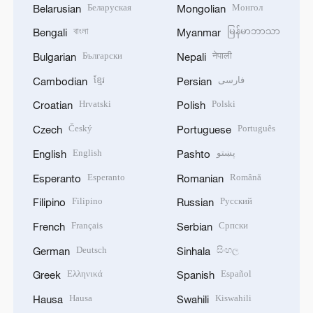
Беларуская
Монгол
Belarusian
Mongolian
বাংলা
မြန်မာဘာသာ
Bengali
Myanmar
Български
नेपाली
Bulgarian
Nepali
ខ្មែរ
فارسی
Cambodian
Persian
Hrvatski
Polski
Croatian
Polish
Český
Português
Czech
Portuguese
English
پښتو
English
Pashto
Esperanto
Română
Esperanto
Romanian
Filipino
Русский
Filipino
Russian
Français
Српски
French
Serbian
Deutsch
සිංහල
German
Sinhala
Ελληνικά
Español
Greek
Spanish
Hausa
Kiswahili
Hausa
Swahili