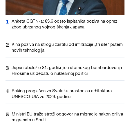
1
Anketa CGTN-a: 83,6 odsto ispitanika poziva na oprez
zbog ubrzanog vojnog širenja Japana
2
Kina poziva na strogu zaštitu od infiltracije „tri sile“ putem
novih tehnologija
3
Japan obeležio 81. godišnjicu atomskog bombardovanja
Hirošime uz debatu o nuklearnoj politici
4
Peking proglašen za Svetsku prestonicu arhitekture
UNESCO-UIA za 2029. godinu
5
Ministri EU traže stroži odgovor na migracije nakon priliva
migranata u Seuti