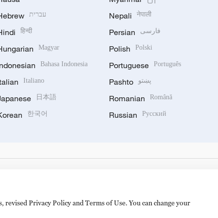
Hebrew
עברית
Nepali
नेपाली
Hindi
हिन्दी
Persian
فارسی
Hungarian
Magyar
Polish
Polski
Indonesian
Bahasa Indonesia
Portuguese
Português
Italian
Italiano
Pashto
پښتو
Japanese
日本語
Romanian
Română
Korean
한국어
Russian
Русский
es, revised Privacy Policy and Terms of Use. You can change your