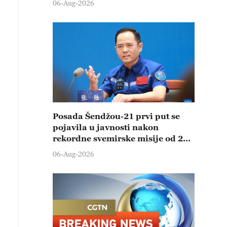
06-Aug-2026
Posada Šendžou-21 prvi put se
pojavila u javnosti nakon
rekordne svemirske misije od 210
dana
06-Aug-2026