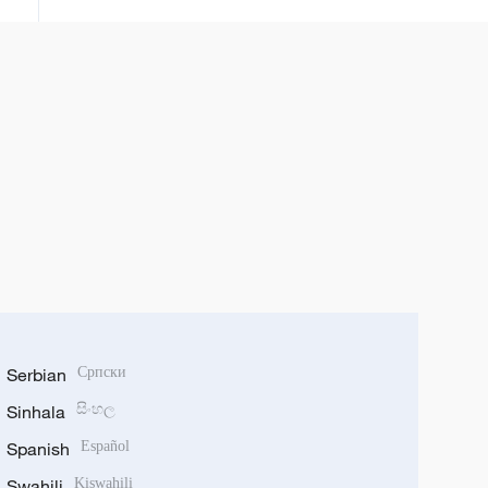
Serbian
Српски
Sinhala
සිංහල
Spanish
Español
Swahili
Kiswahili