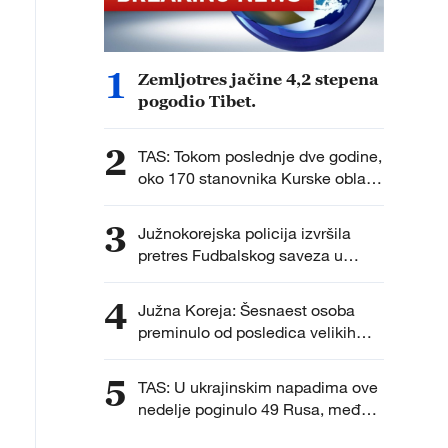
1
Zemljotres jačine 4,2 stepena
pogodio Tibet.
2
TAS: Tokom poslednje dve godine,
oko 170 stanovnika Kurske oblasti
vraćeno je u Rusiju sa teritorije
Ukrajine, gde su se, prema
3
Južnokorejska policija izvršila
navodima ruskih vlasti, nalazili
pretres Fudbalskog saveza u
protiv svoje volje nakon što su
istrazi o imenovanju selektora.
ukrajinske oružane snage
4
privremeno zauzele delove
Južna Koreja: Šesnaest osoba
regiona.
preminulo od posledica velikih
vrućina ovog leta.
5
TAS: U ukrajinskim napadima ove
nedelje poginulo 49 Rusa, među
njima četvoro dece.