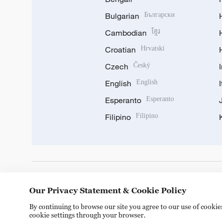
Bulgarian
Български
Cambodian
ខ្មែរ
Croatian
Hrvatski
Czech
Český
English
English
Esperanto
Esperanto
Filipino
Filipino
DOWNLOAD OUR APP
Our Privacy Statement & Cookie Policy
By continuing to browse our site you agree to our use of cooki
cookie settings through your browser.