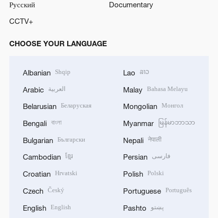
Русский
Documentary
CCTV+
CHOOSE YOUR LANGUAGE
Shqip
ລາວ
Albanian
Lao
العربية
Bahasa Melayu
Arabic
Malay
Беларуская
Монгол
Belarusian
Mongolian
বাংলা
မြန်မာဘာသာ
Bengali
Myanmar
Български
नेपाली
Bulgarian
Nepali
ខ្មែរ
فارسی
Cambodian
Persian
Hrvatski
Polski
Croatian
Polish
Český
Português
Czech
Portuguese
English
پښتو
English
Pashto