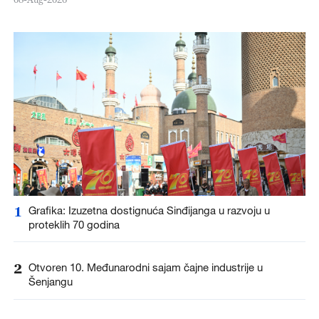
1
Grafika: Izuzetna dostignuća Sinđijanga u razvoju u
proteklih 70 godina
2
Otvoren 10. Međunarodni sajam čajne industrije u
Šenjangu