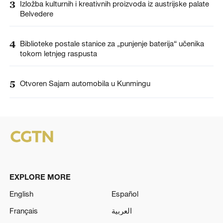
3
Izložba kulturnih i kreativnih proizvoda iz austrijske palate
Belvedere
4
Biblioteke postale stanice za „punjenje baterija“ učenika
tokom letnjeg raspusta
5
Otvoren Sajam automobila u Kunmingu
EXPLORE MORE
English
Español
Français
العربية