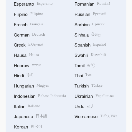
Esperanto
Română
Esperanto
Romanian
Filipino
Русский
Filipino
Russian
Français
Српски
French
Serbian
Deutsch
සිංහල
German
Sinhala
Ελληνικά
Español
Greek
Spanish
Hausa
Kiswahili
Hausa
Swahili
עברית
தமிழ்
Hebrew
Tamil
हिन्दी
ไทย
Hindi
Thai
Magyar
Türkçe
Hungarian
Turkish
Bahasa Indonesia
Українська
Indonesian
Ukrainian
Italiano
اردو
Italian
Urdu
日本語
Tiếng Việt
Japanese
Vietnamese
한국어
Korean