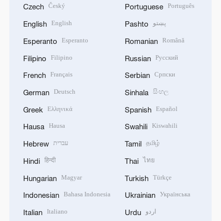
Český
Português
Czech
Portuguese
English
پښتو
English
Pashto
Esperanto
Română
Esperanto
Romanian
Filipino
Русский
Filipino
Russian
Français
Српски
French
Serbian
Deutsch
සිංහල
German
Sinhala
Ελληνικά
Español
Greek
Spanish
Hausa
Kiswahili
Hausa
Swahili
עברית
தமிழ்
Hebrew
Tamil
हिन्दी
ไทย
Hindi
Thai
Magyar
Türkçe
Hungarian
Turkish
Bahasa Indonesia
Українська
Indonesian
Ukrainian
Italiano
اردو
Italian
Urdu