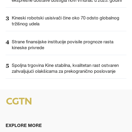
ekspresne dostave dostigla novi vrhunac u 2025. godini
3
Kineski robotski usisivači čine oko 70 odsto globalnog
tržišnog udela
4
Strane finansijske institucije povisile prognoze rasta
kineske privrede
5
Spoljna trgovina Kine stabilna, kvalitetan rast ostvaren
zahvaljujući olakšicama za prekogranično poslovanje
EXPLORE MORE