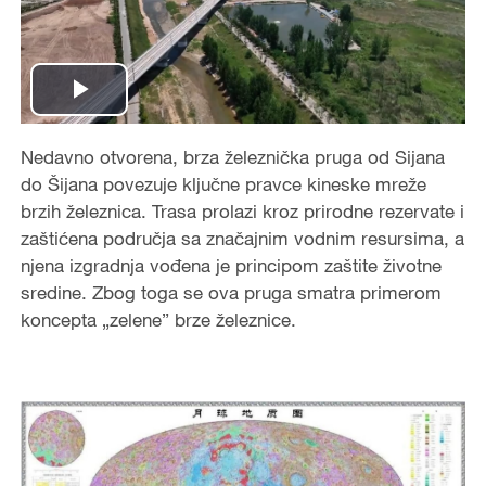
Play
Video
Nedavno otvorena, brza železnička pruga od Sijana
do Šijana povezuje ključne pravce kineske mreže
brzih železnica. Trasa prolazi kroz prirodne rezervate i
zaštićena područja sa značajnim vodnim resursima, a
njena izgradnja vođena je principom zaštite životne
sredine. Zbog toga se ova pruga smatra primerom
koncepta „zelene” brze železnice.