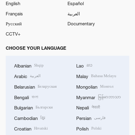
English
Español
Français
العربية
Русский
Documentary
CCTV+
CHOOSE YOUR LANGUAGE
Shqip
ລາວ
Albanian
Lao
العربية
Bahasa Melayu
Arabic
Malay
Беларуская
Монгол
Belarusian
Mongolian
বাংলা
မြန်မာဘာသာ
Bengali
Myanmar
Български
नेपाली
Bulgarian
Nepali
ខ្មែរ
فارسی
Cambodian
Persian
Hrvatski
Polski
Croatian
Polish