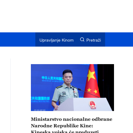
Upravljanje Kinom
Pretraži
Ministarstvo nacionalne odbrane
Narodne Republike Kine:
Kineska vojska će preduzeti