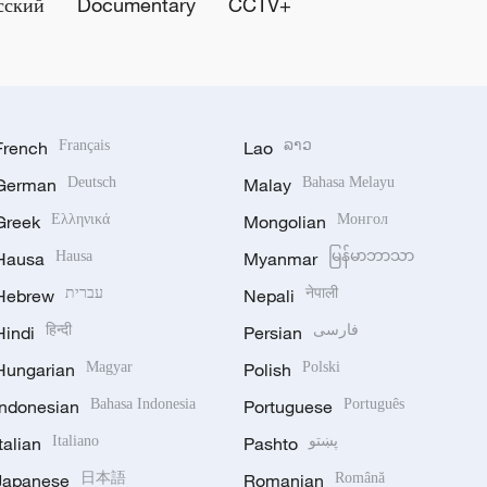
сский
Documentary
CCTV+
French
Français
Lao
ລາວ
German
Deutsch
Malay
Bahasa Melayu
Greek
Ελληνικά
Mongolian
Монгол
Hausa
Hausa
Myanmar
မြန်မာဘာသာ
Hebrew
עברית
Nepali
नेपाली
Hindi
हिन्दी
Persian
فارسی
Hungarian
Magyar
Polish
Polski
Indonesian
Bahasa Indonesia
Portuguese
Português
Italian
Italiano
Pashto
پښتو
Japanese
日本語
Romanian
Română