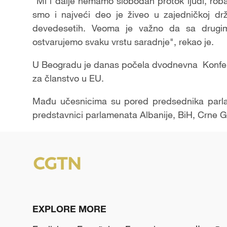
"Mi i dalje nemamo slobodan protok ljudi, roba,
smo i najveći deo je živeo u zajedničkoj drž
devedesetih. Veoma je važno da sa drugi
ostvarujemo svaku vrstu saradnje", rekao je.
U Beogradu je danas počela dvodnevna Konfer
za članstvo u EU.
Mađu učesnicima su pored predsednika parlame
predstavnici parlamenata Albanije, BiH, Crne G
EXPLORE MORE