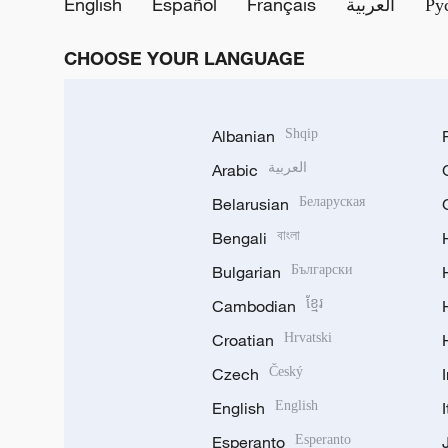
English
Español
Français
العربية
Ру
CHOOSE YOUR LANGUAGE
Albanian
Shqip
Arabic
العربية
Belarusian
Беларуская
Bengali
বাংলা
Bulgarian
Български
Cambodian
ខ្មែរ
Croatian
Hrvatski
Czech
Český
English
English
Esperanto
Esperanto