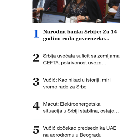
1
Narodna banka Srbije: Za 14
godina rada guvernerke
Tabaković obezbeđeni
rezultati u korist građana i
2
Srbija uvećala suficit sa zemljama
privrede
CEFTA, pokrivenost uvoza
izvozom veća od 300 odsto
3
Vučić: Kao nikad u istoriji, mir i
vreme rade za Srbe
4
Macut: Elektroenergetska
situacija u Srbiji stabilna, ostaje
apel za racionalnom potrošnjom
struje
5
Vučić dočekao predsednika UAE
na aerodromu u Beogradu