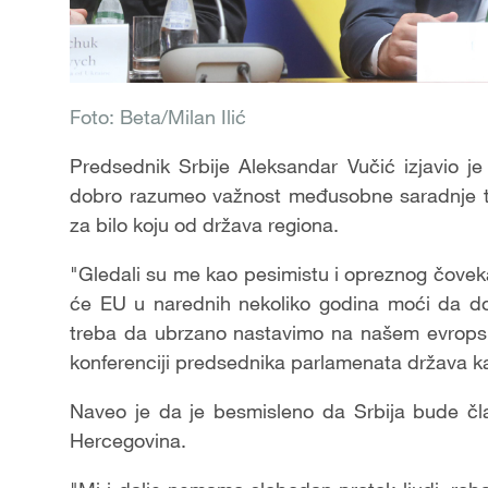
Foto: Beta/Milan Ilić
Predsednik Srbije Aleksandar Vučić izjavio 
dobro razumeo važnost međusobne saradnje te
za bilo koju od država regiona.
"Gledali su me kao pesimistu i opreznog čoveka
će EU u narednih nekoliko godina moći da don
treba da ubrzano nastavimo na našem evropsk
konferenciji predsednika parlamenata država k
Naveo je da je besmisleno da Srbija bude čla
Hercegovina.