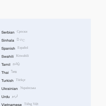
Serbian
Српски
Sinhala
සිංහල
Spanish
Español
Swahili
Kiswahili
Tamil
தமிழ்
Thai
ไทย
Turkish
Türkçe
Ukrainian
Українська
Urdu
اردو
Vietnamese
Tiếng Việt