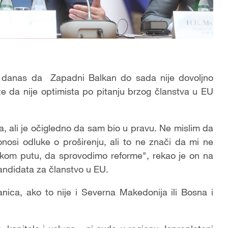
je danas da Zapadni Balkan do sada nije dovoljno
 da nije optimista po pitanju brzog članstva u EU
, ali je očigledno da sam bio u pravu. Ne mislim da
osi odluke o proširenju, ali to ne znači da mi ne
om putu, da sprovodimo reforme", rekao je on na
andidata za članstvo u EU.
nica, ako to nije i Severna Makedonija ili Bosna i