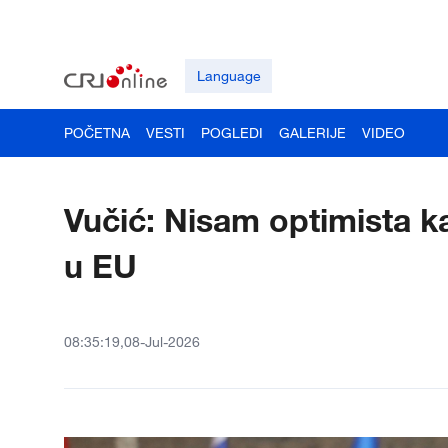
Language
POČETNA
VESTI
POGLEDI
GALERIJE
VIDEO
Vučić: Nisam optimista k
u EU
08:35:19,08-Jul-2026