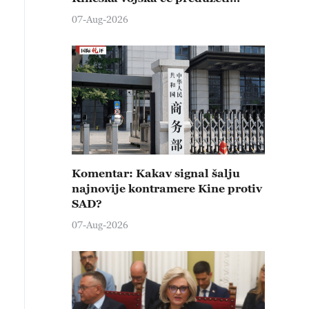
čvrste kontramere protiv svih
07-Aug-2026
provokativnih pokušaja
izazivanja nemira
Komentar: Kakav signal šalju
najnovije kontramere Kine protiv
SAD?
07-Aug-2026