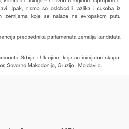
 kapitala i usluga – ni ovde u regionu. Isprepleteni
avi. Ipak, nismo se oslobodili razlika i sukoba iz
m zemljama koje se nalaze na evropskom putu
encija predsednika parlamenata zemalja kandidata
nata Srbije i Ukrajine, koje su inicijatori skupa,
or, Severne Makedonije, Gruzije i Moldavije.