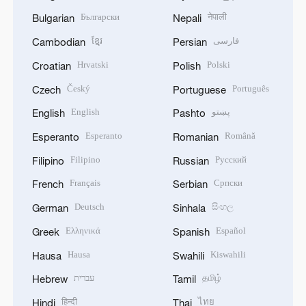
Български
नेपाली
Bulgarian
Nepali
ខ្មែរ
فارسی
Cambodian
Persian
Hrvatski
Polski
Croatian
Polish
Český
Português
Czech
Portuguese
English
پښتو
English
Pashto
Esperanto
Română
Esperanto
Romanian
Filipino
Русский
Filipino
Russian
Français
Српски
French
Serbian
Deutsch
සිංහල
German
Sinhala
Ελληνικά
Español
Greek
Spanish
Hausa
Kiswahili
Hausa
Swahili
עברית
தமிழ்
Hebrew
Tamil
हिन्दी
ไทย
Hindi
Thai