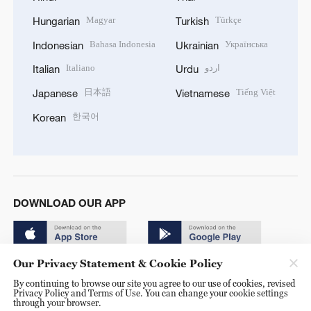
Magyar
Türkçe
Hungarian
Turkish
Bahasa Indonesia
Українська
Indonesian
Ukrainian
Italiano
اردو
Italian
Urdu
日本語
Tiếng Việt
Japanese
Vietnamese
한국어
Korean
DOWNLOAD OUR APP
Our Privacy Statement & Cookie Policy
By continuing to browse our site you agree to our use of cookies, revised
Privacy Policy and Terms of Use. You can change your cookie settings
through your browser.
© China Radio International.CRI. All Rights Reserved. 16A