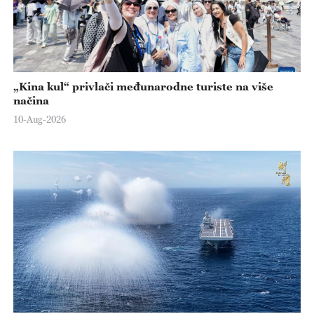
„Kina kul“ privlači međunarodne turiste na više
načina
10-Aug-2026