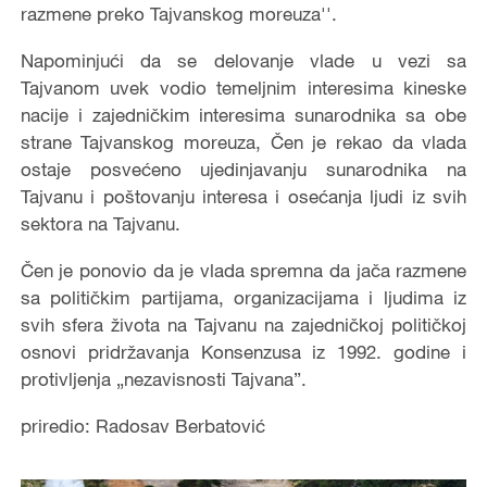
razmene preko Tajvanskog moreuza''.
Napominjući da se delovanje vlade u vezi sa
Tajvanom uvek vodio temeljnim interesima kineske
nacije i zajedničkim interesima sunarodnika sa obe
strane Tajvanskog moreuza, Čen je rekao da vlada
ostaje posvećeno ujedinjavanju sunarodnika na
Tajvanu i poštovanju interesa i osećanja ljudi iz svih
sektora na Tajvanu.
Čen je ponovio da je vlada spremna da jača razmene
sa političkim partijama, organizacijama i ljudima iz
svih sfera života na Tajvanu na zajedničkoj političkoj
osnovi pridržavanja Konsenzusa iz 1992. godine i
protivljenja „nezavisnosti Tajvana”.
priredio: Radosav Berbatović