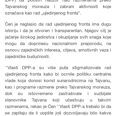
Tajvanskog moreuza i zabrani aktivnosti koje
označava kao rad „ujedinjenog fronta”.
Čen je naglasio da rad ujedinjenog fronta ima dugu
istoriju i da je otvoren i transparentan. Njegov cilj je
jačanje širokog jedinstva i okupljanje svih snaga koje
mogu da doprinesu nacionalnom preporodu, na
osnovu zajedničkih interesa, ciljeva, emotivnih veza i
zajedničke budućnosti.
''Vlasti DPP-a su više puta stigmatizovale rad
ujedinjenog fronta kako bi ocrnile politiku centralne
vlade koja donosi korist sunarodnicima na Tajvanu,
kao i programe razmene preko Tajvanskog moreuza,
dok su istovremeno zastrašivale i suzbijale
stanovnike Tajvana koji učestvuju u takvim
razmenama, rekao je Čen ''Vlasti DPP-a trebalo bi da
se zapitaju da li uopšte još dozvoljavaju bilo kakve