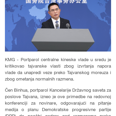
KMG - Portparol centralne kineske vlade u sredu je
kritikovao tajvanske vlasti zbog izvrtanja napora
vlade da unapredi veze preko Tajvanskog moreuza i
zbog ometanja normalnih razmena.
Čen Binhua, portparol Kancelarije Državnog saveta za
poslove Tajvana, izneo je ove primedbe na redovnoj
konferenciji za novinare, odgovarajući na pitanje
medija o planu Demokratske progresivne partije
(DPP) da pooštri nadzor nad razmenama preko