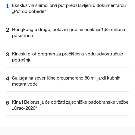
1
Ekskluzivni snimci prvi put predstavljeni u dokumentarcu
„Put do pobede“
2
Hongkong u drugoj polovini godine očekuje 1,85 miliona
posetilaca
3
Kineski pilot program za prečišćenu vodu udvostručuje
potrošnju
4
Sa juga na sever Kine preusmereno 80 milijardi kubnih
metara vode
5
Kina i Belorusija će održati zajedničke padobranske vežbe
„Orao-2026“