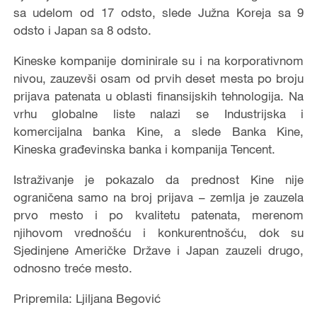
sa udelom od 17 odsto, slede Južna Koreja sa 9
odsto i Japan sa 8 odsto.
Kineske kompanije dominirale su i na korporativnom
nivou, zauzevši osam od prvih deset mesta po broju
prijava patenata u oblasti finansijskih tehnologija. Na
vrhu globalne liste nalazi se Industrijska i
komercijalna banka Kine, a slede Banka Kine,
Kineska građevinska banka i kompanija Tencent.
Istraživanje je pokazalo da prednost Kine nije
ograničena samo na broj prijava – zemlja je zauzela
prvo mesto i po kvalitetu patenata, merenom
njihovom vrednošću i konkurentnošću, dok su
Sjedinjene Američke Države i Japan zauzeli drugo,
odnosno treće mesto.
Pripremila: Ljiljana Begović