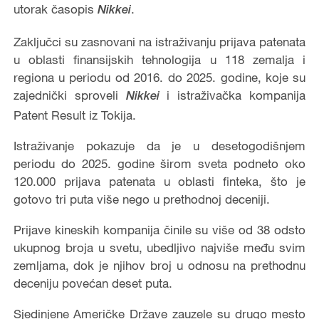
utorak časopis
.
Nikkei
Zaključci su zasnovani na istraživanju prijava patenata
u oblasti finansijskih tehnologija u 118 zemalja i
regiona u periodu od 2016. do 2025. godine, koje su
zajednički sproveli
i istraživačka kompanija
Nikkei
Patent Result iz Tokija.
Istraživanje pokazuje da je u desetogodišnjem
periodu do 2025. godine širom sveta podneto oko
120.000 prijava patenata u oblasti finteka, što je
gotovo tri puta više nego u prethodnoj deceniji.
Prijave kineskih kompanija činile su više od 38 odsto
ukupnog broja u svetu, ubedljivo najviše među svim
zemljama, dok je njihov broj u odnosu na prethodnu
deceniju povećan deset puta.
Sjedinjene Američke Države zauzele su drugo mesto