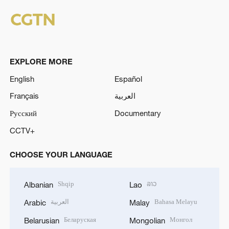
EXPLORE MORE
English
Español
Français
العربية
Русский
Documentary
CCTV+
CHOOSE YOUR LANGUAGE
Shqip
ລາວ
Albanian
Lao
العربية
Bahasa Melayu
Arabic
Malay
Беларуская
Монгол
Belarusian
Mongolian