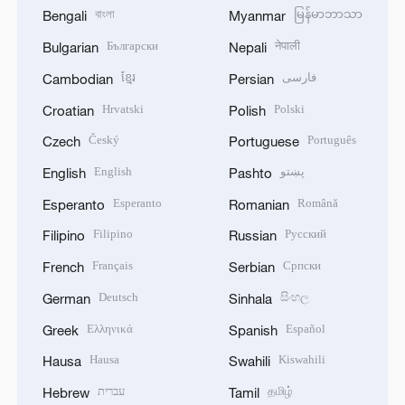
বাংলা
မြန်မာဘာသာ
Bengali
Myanmar
Български
नेपाली
Bulgarian
Nepali
ខ្មែរ
فارسی
Cambodian
Persian
Hrvatski
Polski
Croatian
Polish
Český
Português
Czech
Portuguese
English
پښتو
English
Pashto
Esperanto
Română
Esperanto
Romanian
Filipino
Русский
Filipino
Russian
Français
Српски
French
Serbian
Deutsch
සිංහල
German
Sinhala
Ελληνικά
Español
Greek
Spanish
Hausa
Kiswahili
Hausa
Swahili
עברית
தமிழ்
Hebrew
Tamil