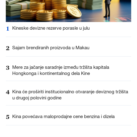
1
Kineske devizne rezerve porasle u julu
2
Sajam brendiranih proizvoda u Makau
3
Mere za jačanje saradnje između tržišta kapitala
Hongkonga i kontinentalnog dela Kine
4
Kina će proširiti institucionalno otvaranje deviznog tržišta
u drugoj polovini godine
5
Kina povećava maloprodajne cene benzina i dizela