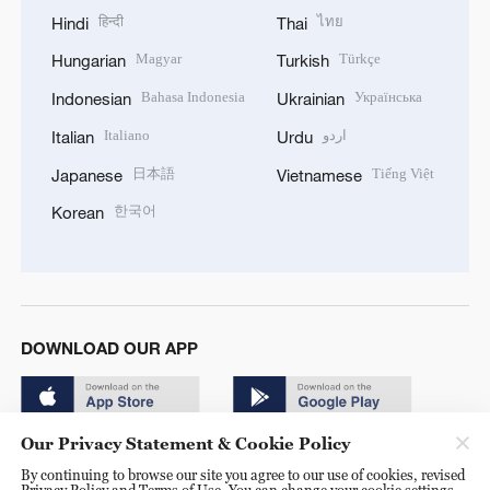
हिन्दी
ไทย
Hindi
Thai
Magyar
Türkçe
Hungarian
Turkish
Bahasa Indonesia
Українська
Indonesian
Ukrainian
Italiano
اردو
Italian
Urdu
日本語
Tiếng Việt
Japanese
Vietnamese
한국어
Korean
DOWNLOAD OUR APP
Our Privacy Statement & Cookie Policy
By continuing to browse our site you agree to our use of cookies, revised
Privacy Policy and Terms of Use. You can change your cookie settings