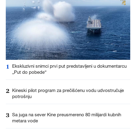
1
Ekskluzivni snimci prvi put predstavljeni u dokumentarcu
„Put do pobede“
2
Kineski pilot program za prečišćenu vodu udvostručuje
potrošnju
3
Sa juga na sever Kine preusmereno 80 milijardi kubnih
metara vode