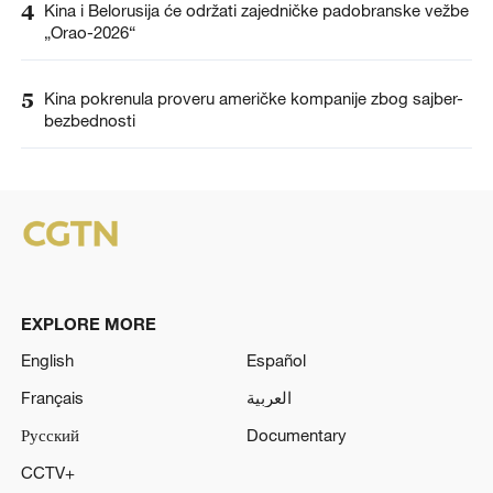
4
Kina i Belorusija će održati zajedničke padobranske vežbe
„Orao-2026“
5
Kina pokrenula proveru američke kompanije zbog sajber-
bezbednosti
EXPLORE MORE
English
Español
Français
العربية
Русский
Documentary
CCTV+