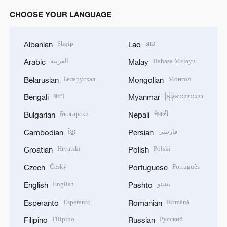
CHOOSE YOUR LANGUAGE
Shqip
ລາວ
Albanian
Lao
العربية
Bahasa Melayu
Arabic
Malay
Беларуская
Монгол
Belarusian
Mongolian
বাংলা
မြန်မာဘာသာ
Bengali
Myanmar
Български
नेपाली
Bulgarian
Nepali
ខ្មែរ
فارسی
Cambodian
Persian
Hrvatski
Polski
Croatian
Polish
Český
Português
Czech
Portuguese
English
پښتو
English
Pashto
Esperanto
Română
Esperanto
Romanian
Filipino
Русский
Filipino
Russian