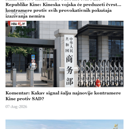
Republike Kine: Kineska vojska će preduzeti čvrste
kontramere protiv svih provokativnih pokušaja
07-Aug-2026
izazivanja nemira
Komentar: Kakav signal šalju najnovije kontramere
Kine protiv SAD?
07-Aug-2026