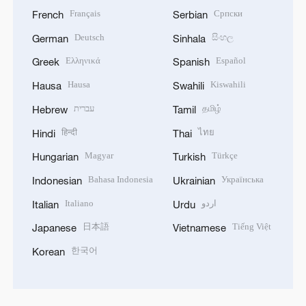
Français
Српски
French
Serbian
Deutsch
සිංහල
German
Sinhala
Ελληνικά
Español
Greek
Spanish
Hausa
Kiswahili
Hausa
Swahili
עברית
தமிழ்
Hebrew
Tamil
हिन्दी
ไทย
Hindi
Thai
Magyar
Türkçe
Hungarian
Turkish
Bahasa Indonesia
Українська
Indonesian
Ukrainian
Italiano
اردو
Italian
Urdu
日本語
Tiếng Việt
Japanese
Vietnamese
한국어
Korean