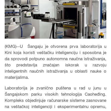
(KMG)--U Šangaju je otvorena prva laboratorija u
Kini koja koristi veštačku inteligenciju i sposobna je
da sprovodi potpuno autonomna naučna istraživanja,
što predstavlja značajan iskorak u razvoju
inteligentnih naučnih istraživanja u oblasti nauke o
materijalima.
Laboratorija je zvanično puštena u rad u junu u
Šangajskom parku visokih tehnologija Caoheđing.
Kompleks objedinjuje računarske sisteme zasnovane
na veštačkoj inteligenciji i eksperimentalnu opremu,