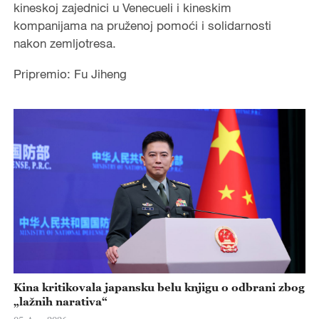
kineskoj zajednici u Venecueli i kineskim
kompanijama na pruženoj pomoći i solidarnosti
nakon zemljotresa.
Pripremio: Fu Jiheng
Kina kritikovala japansku belu knjigu o odbrani zbog
„lažnih narativa“