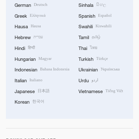
Deutsch
සිංහල
German
Sinhala
Ελληνικά
Español
Greek
Spanish
Hausa
Kiswahili
Hausa
Swahili
עברית
தமிழ்
Hebrew
Tamil
हिन्दी
ไทย
Hindi
Thai
Magyar
Türkçe
Hungarian
Turkish
Bahasa Indonesia
Українська
Indonesian
Ukrainian
Italiano
اردو
Italian
Urdu
日本語
Tiếng Việt
Japanese
Vietnamese
한국어
Korean