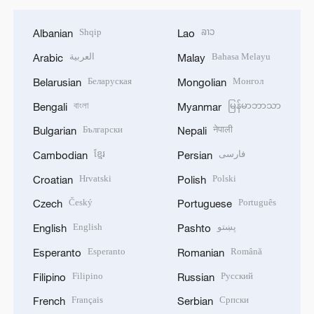
Shqip
ລາວ
Albanian
Lao
العربية
Bahasa Melayu
Arabic
Malay
Беларуская
Монгол
Belarusian
Mongolian
বাংলা
မြန်မာဘာသာ
Bengali
Myanmar
Български
नेपाली
Bulgarian
Nepali
ខ្មែរ
فارسی
Cambodian
Persian
Hrvatski
Polski
Croatian
Polish
Český
Português
Czech
Portuguese
English
پښتو
English
Pashto
Esperanto
Română
Esperanto
Romanian
Filipino
Русский
Filipino
Russian
Français
Српски
French
Serbian