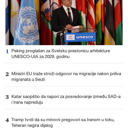
1
Peking proglašen za Svetsku prestonicu arhitekture
UNESCO-UIA za 2029. godinu
2
Ministri EU traže stroži odgovor na migracije nakon priliva
migranata u Seuti
3
Katar saopštio da napori za posredovanje između SAD-a
i Irana napreduju
4
Tramp tvrdi da su mirovni pregovori sa Iranom u toku,
Teheran negira dijalog