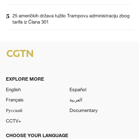
5
25 američkih država tužilo Trampovu administraciju zbog
tarifa iz Člana 301
EXPLORE MORE
English
Español
Français
العربية
Русский
Documentary
CCTV+
CHOOSE YOUR LANGUAGE