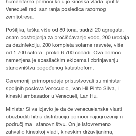
humanitarne pomoći koju je kineska vlada uputila
Venecueli radi saniranja posledica razornog
zemljotresa.
Pošiljka, teška više od 80 tona, sadrži 20 agregata,
osam postrojenja za prečišćavanje vode, 200 uređaja
za dezinfekciju, 200 kompleta solarne rasvete, više
od 1.700 šatora i preko 6.700 ćebadi. Ova pomoć
namenjena je spasilačkim ekipama i zbrinjavanju
stanovništva pogođenog katastrofom.
Ceremoniji primopredaje prisustvovali su ministar
spoljnih poslova Venecuele, Ivan Hil Pinto Silva, i
kineski ambasador u Venecueli, Lan Hu.
Ministar Silva izjavio je da će venecuelanske vlasti
obezbediti hitnu distribuciju pomoći najugroženijim
područjima i stanovništvu. On je istovremeno
zahvalio kineskoj vladi, kineskim državljanima,