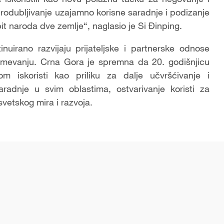
 produbljivanje uzajamno korisne saradnje i podizanje
it naroda dve zemlje“, naglasio je Si Đinping.
nuirano razvijaju prijateljske i partnerske odnose
evanju. Crna Gora je spremna da 20. godišnjicu
m iskoristi kao priliku za dalje učvršćivanje i
 saradnje u svim oblastima, ostvarivanje koristi za
vetskog mira i razvoja.