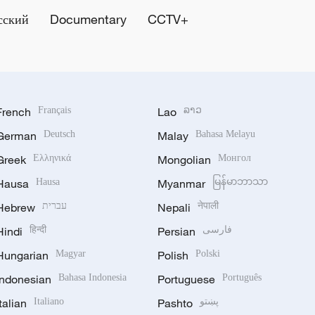
сский
Documentary
CCTV+
French
Français
Lao
ລາວ
German
Deutsch
Malay
Bahasa Melayu
Greek
Ελληνικά
Mongolian
Монгол
Hausa
Hausa
Myanmar
မြန်မာဘာသာ
Hebrew
עברית
Nepali
नेपाली
Hindi
हिन्दी
Persian
فارسی
Hungarian
Magyar
Polish
Polski
Indonesian
Bahasa Indonesia
Portuguese
Português
Italian
Italiano
Pashto
پښتو