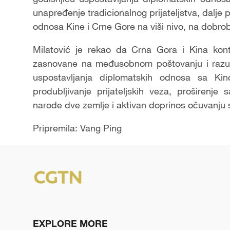
unapređenje tradicionalnog prijateljstva, dalje
odnosa Kine i Crne Gore na viši nivo, na dobrob
Milatović je rekao da Crna Gora i Kina konti
zasnovane na međusobnom poštovanju i razum
uspostavljanja diplomatskih odnosa sa Kino
produbljivanje prijateljskih veza, proširenje
narode dve zemlje i aktivan doprinos očuvanju s
Pripremila: Vang Ping
EXPLORE MORE