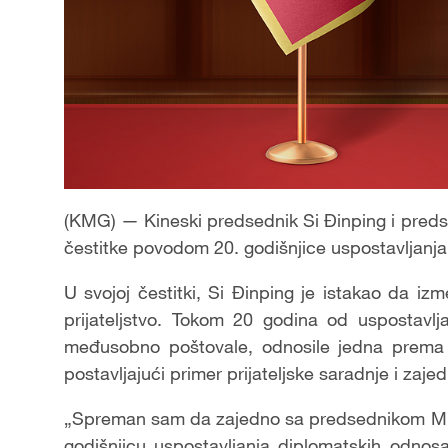
(KMG) — Kineski predsednik Si Đinping i preds
čestitke povodom 20. godišnjice uspostavljanj
U svojoj čestitki, Si Đinping je istakao da i
prijateljstvo. Tokom 20 godina od uspostavl
međusobno poštovale, odnosile jedna prema d
postavljajući primer prijateljske saradnje i zajed
„Spreman sam da zajedno sa predsednikom Mil
godišnjicu uspostavljanja diplomatskih odnosa