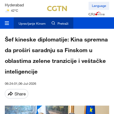
Hyderabad
Language
42°C
Mumbai
31°C
Upravljanje Kinom
Pretraži
Kuala Lumpur
31°C
Šef kineske diplomatije: Kina spremna
da proširi saradnju sa Finskom u
oblastima zelene tranzicije i veštačke
inteligencije
06:24:01,06-Jul-2026
Share