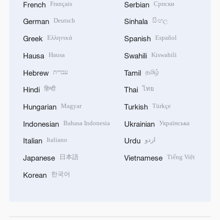
Français
Српски
French
Serbian
Deutsch
සිංහල
German
Sinhala
Ελληνικά
Español
Greek
Spanish
Hausa
Kiswahili
Hausa
Swahili
עברית
தமிழ்
Hebrew
Tamil
हिन्दी
ไทย
Hindi
Thai
Magyar
Türkçe
Hungarian
Turkish
Bahasa Indonesia
Українська
Indonesian
Ukrainian
Italiano
اردو
Italian
Urdu
日本語
Tiếng Việt
Japanese
Vietnamese
한국어
Korean