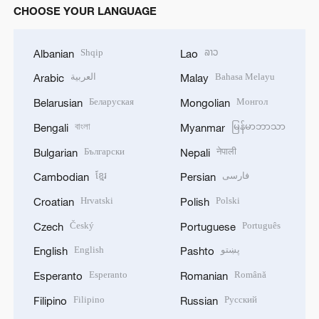
CHOOSE YOUR LANGUAGE
Shqip
ລາວ
Albanian
Lao
العربية
Bahasa Melayu
Arabic
Malay
Беларуская
Монгол
Belarusian
Mongolian
বাংলা
မြန်မာဘာသာ
Bengali
Myanmar
Български
नेपाली
Bulgarian
Nepali
ខ្មែរ
فارسی
Cambodian
Persian
Hrvatski
Polski
Croatian
Polish
Český
Português
Czech
Portuguese
English
پښتو
English
Pashto
Esperanto
Română
Esperanto
Romanian
Filipino
Русский
Filipino
Russian