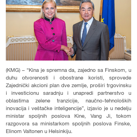
(KMG) – “Kina je spremna da, zajedno sa Finskom, u
duhu otvorenosti i obostrane koristi, sprovede
Zajednički akcioni plan dve zemlje, proširi trgovinsku
i investicionu saradnju i unapredi partnerstvo u
oblastima zelene tranzicije, naučno-tehnoloških
inovacija i veštačke inteligencije”, izjavio je u nedelju
ministar spoljnih poslova Kine, Vang Ji, tokom
razgovora sa ministarkom spoljnih poslova Finske,
Elinom Valtonen u Helsinkiju.