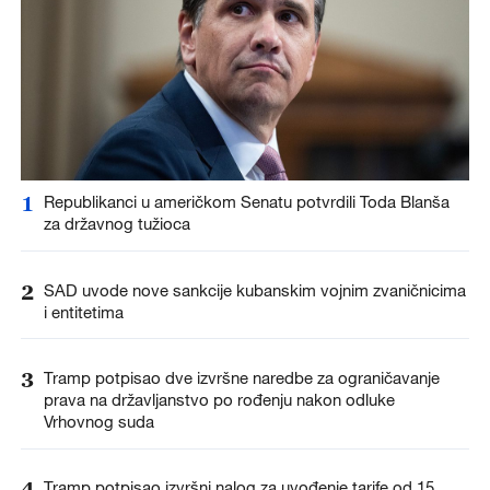
1
Republikanci u američkom Senatu potvrdili Toda Blanša
za državnog tužioca
2
SAD uvode nove sankcije kubanskim vojnim zvaničnicima
i entitetima
3
Tramp potpisao dve izvršne naredbe za ograničavanje
prava na državljanstvo po rođenju nakon odluke
Vrhovnog suda
4
Tramp potpisao izvršni nalog za uvođenje tarife od 15