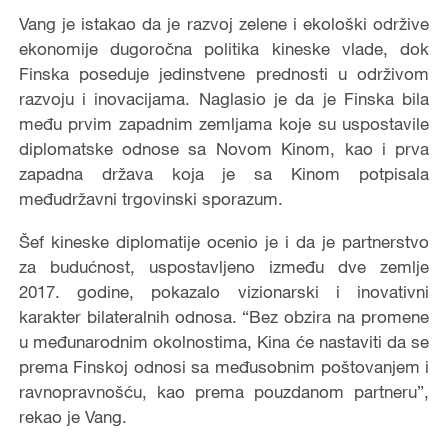
Vang je istakao da je razvoj zelene i ekološki održive
ekonomije dugoročna politika kineske vlade, dok
Finska poseduje jedinstvene prednosti u održivom
razvoju i inovacijama. Naglasio je da je Finska bila
među prvim zapadnim zemljama koje su uspostavile
diplomatske odnose sa Novom Kinom, kao i prva
zapadna država koja je sa Kinom potpisala
međudržavni trgovinski sporazum.
Šef kineske diplomatije ocenio je i da je partnerstvo
za budućnost, uspostavljeno između dve zemlje
2017. godine, pokazalo vizionarski i inovativni
karakter bilateralnih odnosa. “Bez obzira na promene
u međunarodnim okolnostima, Kina će nastaviti da se
prema Finskoj odnosi sa međusobnim poštovanjem i
ravnopravnošću, kao prema pouzdanom partneru”,
rekao je Vang.