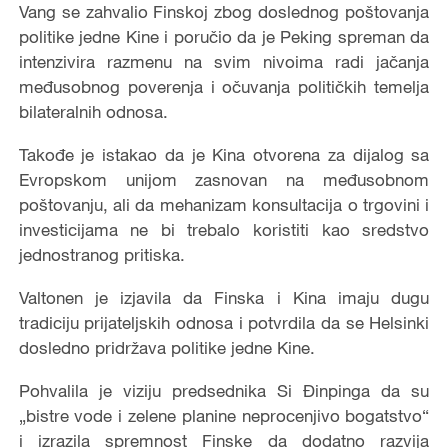
Vang se zahvalio Finskoj zbog doslednog poštovanja
politike jedne Kine i poručio da je Peking spreman da
intenzivira razmenu na svim nivoima radi jačanja
međusobnog poverenja i očuvanja političkih temelja
bilateralnih odnosa.
Takođe je istakao da je Kina otvorena za dijalog sa
Evropskom unijom zasnovan na međusobnom
poštovanju, ali da mehanizam konsultacija o trgovini i
investicijama ne bi trebalo koristiti kao sredstvo
jednostranog pritiska.
Valtonen je izjavila da Finska i Kina imaju dugu
tradiciju prijateljskih odnosa i potvrdila da se Helsinki
dosledno pridržava politike jedne Kine.
Pohvalila je viziju predsednika Si Đinpinga da su
„bistre vode i zelene planine neprocenjivo bogatstvo“
i izrazila spremnost Finske da dodatno razvija