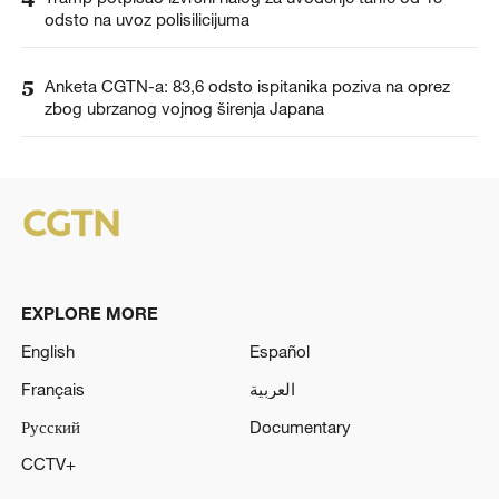
odsto na uvoz polisilicijuma
5
Anketa CGTN-a: 83,6 odsto ispitanika poziva na oprez
zbog ubrzanog vojnog širenja Japana
EXPLORE MORE
English
Español
Français
العربية
Русский
Documentary
CCTV+