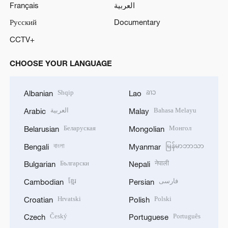
Français
العربية
Русский
Documentary
CCTV+
CHOOSE YOUR LANGUAGE
Shqip
ລາວ
Albanian
Lao
العربية
Bahasa Melayu
Arabic
Malay
Беларуская
Монгол
Belarusian
Mongolian
বাংলা
မြန်မာဘာသာ
Bengali
Myanmar
Български
नेपाली
Bulgarian
Nepali
ខ្មែរ
فارسی
Cambodian
Persian
Hrvatski
Polski
Croatian
Polish
Český
Português
Czech
Portuguese