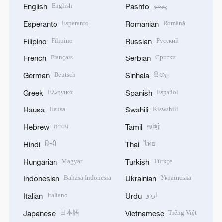
English
پښتو
English
Pashto
Esperanto
Română
Esperanto
Romanian
Filipino
Русский
Filipino
Russian
Français
Српски
French
Serbian
Deutsch
සිංහල
German
Sinhala
Ελληνικά
Español
Greek
Spanish
Hausa
Kiswahili
Hausa
Swahili
עברית
தமிழ்
Hebrew
Tamil
हिन्दी
ไทย
Hindi
Thai
Magyar
Türkçe
Hungarian
Turkish
Bahasa Indonesia
Українська
Indonesian
Ukrainian
Italiano
اردو
Italian
Urdu
日本語
Tiếng Việt
Japanese
Vietnamese