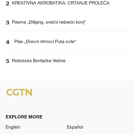
2
KREATIVNA AKROBATIKA: CRTANJE PROLEĆA
3
Pesma „Đilijang, srećni nebeski konj“
4
Ples „Drevni ritmovi Puta svile“
5
Robotske Borilačke Vešine
EXPLORE MORE
English
Español