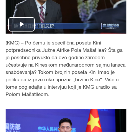
Play
Video
(KMG) – Po čemu je specifična poseta Kini
potpredsednika Južne Afrike Pola Mašatilea? Šta ga
je posebno privuklo da dve godine zaredom
učestvuje na Kineskom međunarodnom sajmu lanaca
snabdevanja? Tokom brojnih poseta Kini imao je
priliku da iz prve ruke upozna „brzinu Kine“. Više o
tome pogledajte u intervjuu koji je KMG uradio sa
Polom Mašatileom.