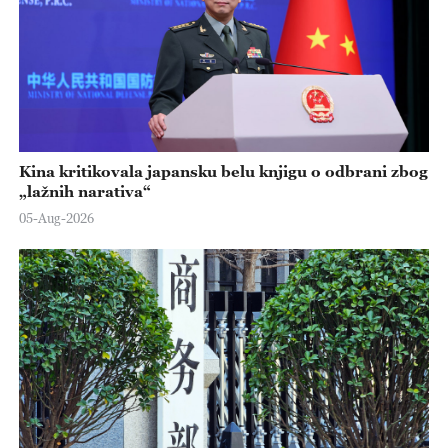
Kina kritikovala japansku belu knjigu o odbrani zbog
„lažnih narativa“
05-Aug-2026