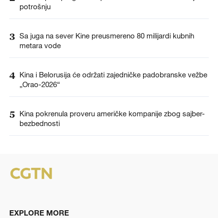
potrošnju
3
Sa juga na sever Kine preusmereno 80 milijardi kubnih
metara vode
4
Kina i Belorusija će održati zajedničke padobranske vežbe
„Orao-2026“
5
Kina pokrenula proveru američke kompanije zbog sajber-
bezbednosti
EXPLORE MORE