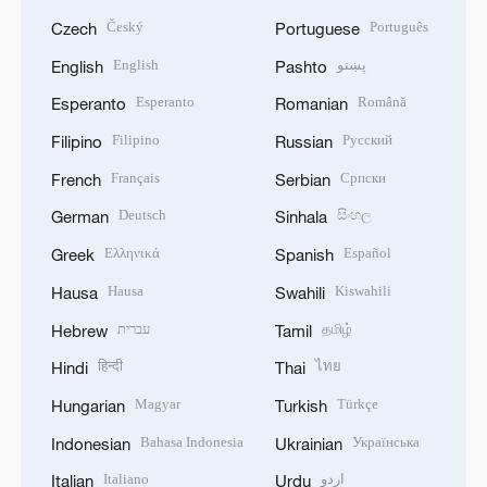
Český
Português
Czech
Portuguese
English
پښتو
English
Pashto
Esperanto
Română
Esperanto
Romanian
Filipino
Русский
Filipino
Russian
Français
Српски
French
Serbian
Deutsch
සිංහල
German
Sinhala
Ελληνικά
Español
Greek
Spanish
Hausa
Kiswahili
Hausa
Swahili
עברית
தமிழ்
Hebrew
Tamil
हिन्दी
ไทย
Hindi
Thai
Magyar
Türkçe
Hungarian
Turkish
Bahasa Indonesia
Українська
Indonesian
Ukrainian
Italiano
اردو
Italian
Urdu