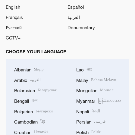
English
Español
Français
العربية
Русский
Documentary
CCTV+
CHOOSE YOUR LANGUAGE
Shqip
ລາວ
Albanian
Lao
العربية
Bahasa Melayu
Arabic
Malay
Беларуская
Монгол
Belarusian
Mongolian
বাংলা
မြန်မာဘာသာ
Bengali
Myanmar
Български
नेपाली
Bulgarian
Nepali
ខ្មែរ
فارسی
Cambodian
Persian
Hrvatski
Polski
Croatian
Polish