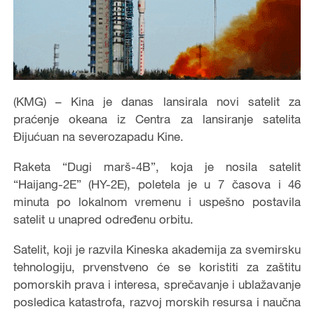
(KMG) – Kina je danas lansirala novi satelit za
praćenje okeana iz Centra za lansiranje satelita
Đijućuan na severozapadu Kine.
Raketa “Dugi marš-4B”, koja je nosila satelit
“Haijang-2E” (HY-2E), poletela je u 7 časova i 46
minuta po lokalnom vremenu i uspešno postavila
satelit u unapred određenu orbitu.
Satelit, koji je razvila Kineska akademija za svemirsku
tehnologiju, prvenstveno će se koristiti za zaštitu
pomorskih prava i interesa, sprečavanje i ublažavanje
posledica katastrofa, razvoj morskih resursa i naučna