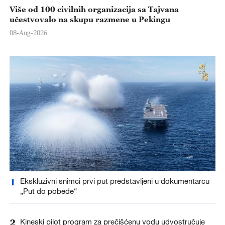
Više od 100 civilnih organizacija sa Tajvana
učestvovalo na skupu razmene u Pekingu
08-Aug-2026
1
Ekskluzivni snimci prvi put predstavljeni u dokumentarcu
„Put do pobede“
2
Kineski pilot program za prečišćenu vodu udvostručuje