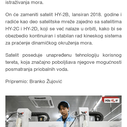
istraživanja mora.
On će zameniti satelit HY-2B, lansiran 2018. godine i
radiće kao deo satelitske mreže zajedno sa satelitima
HY-2C i HY-2D, koji se već nalaze u orbiti, kako bi se
obezbedio kontinuiran i stabilan rad kineskog sistema
za praćenje dinamičkog okruženja mora.
Satelit poseduje unapređenu tehnologiju korisnog
tereta, koja značajno poboljšava njegove mogućnosti
posmatranja priobalnih voda.
Pripremio: Branko Žujović