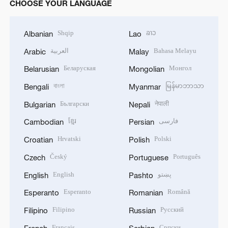
CHOOSE YOUR LANGUAGE
Shqip
ລາວ
Albanian
Lao
العربية
Bahasa Melayu
Arabic
Malay
Беларуская
Монгол
Belarusian
Mongolian
বাংলা
မြန်မာဘာသာ
Bengali
Myanmar
Български
नेपाली
Bulgarian
Nepali
ខ្មែរ
فارسی
Cambodian
Persian
Hrvatski
Polski
Croatian
Polish
Český
Português
Czech
Portuguese
English
پښتو
English
Pashto
Esperanto
Română
Esperanto
Romanian
Filipino
Русский
Filipino
Russian
Français
Српски
French
Serbian