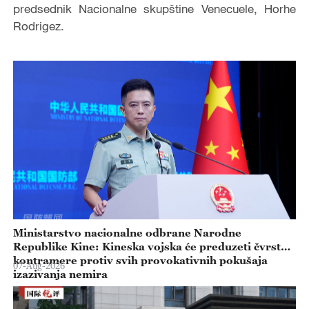
predsednik Nacionalne skupštine Venecuele, Horhe
Rodrigez.
Ministarstvo nacionalne odbrane Narodne
Republike Kine: Kineska vojska će preduzeti čvrste
kontramere protiv svih provokativnih pokušaja
07-Aug-2026
izazivanja nemira