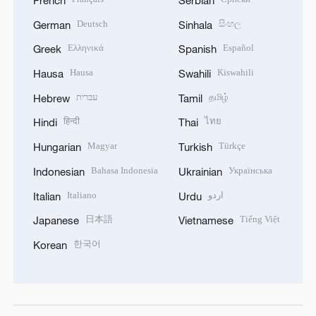
Deutsch
සිංහල
German
Sinhala
Ελληνικά
Español
Greek
Spanish
Hausa
Kiswahili
Hausa
Swahili
עברית
தமிழ்
Hebrew
Tamil
हिन्दी
ไทย
Hindi
Thai
Magyar
Türkçe
Hungarian
Turkish
Bahasa Indonesia
Українська
Indonesian
Ukrainian
Italiano
اردو
Italian
Urdu
日本語
Tiếng Việt
Japanese
Vietnamese
한국어
Korean