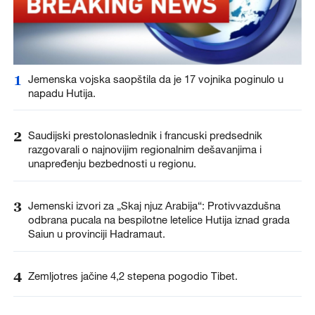
1
Jemenska vojska saopštila da je 17 vojnika poginulo u
napadu Hutija.
2
Saudijski prestolonaslednik i francuski predsednik
razgovarali o najnovijim regionalnim dešavanjima i
unapređenju bezbednosti u regionu.
3
Jemenski izvori za „Skaj njuz Arabija“: Protivvazdušna
odbrana pucala na bespilotne letelice Hutija iznad grada
Saiun u provinciji Hadramaut.
4
Zemljotres jačine 4,2 stepena pogodio Tibet.