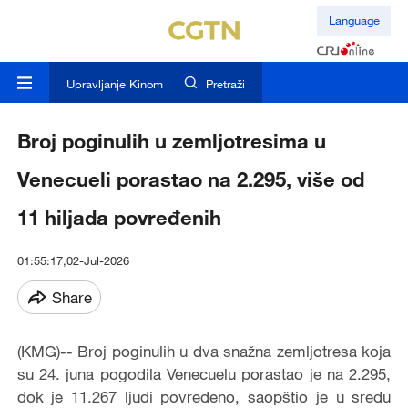
Language
Upravljanje Kinom
Pretraži
Broj poginulih u zemljotresima u
Venecueli porastao na 2.295, više od
11 hiljada povređenih
01:55:17,02-Jul-2026
Share
(KMG)-- Broj poginulih u dva snažna zemljotresa koja
su 24. juna pogodila Venecuelu porastao je na 2.295,
dok je 11.267 ljudi povređeno, saopštio je u sredu