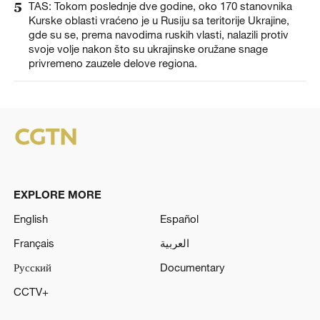
5
TAS: Tokom poslednje dve godine, oko 170 stanovnika
Kurske oblasti vraćeno je u Rusiju sa teritorije Ukrajine,
gde su se, prema navodima ruskih vlasti, nalazili protiv
svoje volje nakon što su ukrajinske oružane snage
privremeno zauzele delove regiona.
EXPLORE MORE
English
Español
Français
العربية
Русский
Documentary
CCTV+