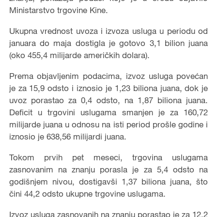
Ministarstvo trgovine Kine.
Ukupna vrednost uvoza i izvoza usluga u periodu od
januara do maja dostigla je gotovo 3,1 bilion juana
(oko 455,4 milijarde američkih dolara).
Prema objavljenim podacima, izvoz usluga povećan
je za 15,9 odsto i iznosio je 1,23 biliona juana, dok je
uvoz porastao za 0,4 odsto, na 1,87 biliona juana.
Deficit u trgovini uslugama smanjen je za 160,72
milijarde juana u odnosu na isti period prošle godine i
iznosio je 638,56 milijardi juana.
Tokom prvih pet meseci, trgovina uslugama
zasnovanim na znanju porasla je za 5,4 odsto na
godišnjem nivou, dostigavši 1,37 biliona juana, što
čini 44,2 odsto ukupne trgovine uslugama.
Izvoz usluga zasnovanih na znanju porastao je za 12,2