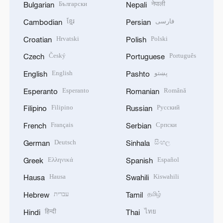
Български
नेपाली
Bulgarian
Nepali
ខ្មែរ
فارسی
Cambodian
Persian
Hrvatski
Polski
Croatian
Polish
Český
Português
Czech
Portuguese
English
پښتو
English
Pashto
Esperanto
Română
Esperanto
Romanian
Filipino
Русский
Filipino
Russian
Français
Српски
French
Serbian
Deutsch
සිංහල
German
Sinhala
Ελληνικά
Español
Greek
Spanish
Hausa
Kiswahili
Hausa
Swahili
עברית
தமிழ்
Hebrew
Tamil
हिन्दी
ไทย
Hindi
Thai