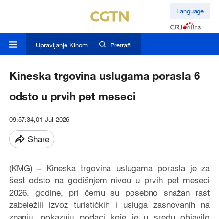
Language
Upravljanje Kinom
Pretraži
Kineska trgovina uslugama porasla 6
odsto u prvih pet meseci
09:57:34,01-Jul-2026
Share
(KMG) – Kineska trgovina uslugama porasla je za
šest odsto na godišnjem nivou u prvih pet meseci
2026. godine, pri čemu su posebno snažan rast
zabeležili izvoz turističkih i usluga zasnovanih na
znanju, pokazuju podaci koje je u sredu objavilo