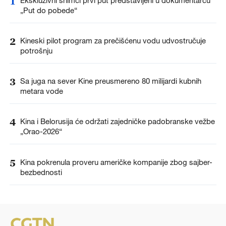
1
„Put do pobede“
2
Kineski pilot program za prečišćenu vodu udvostručuje
potrošnju
3
Sa juga na sever Kine preusmereno 80 milijardi kubnih
metara vode
4
Kina i Belorusija će održati zajedničke padobranske vežbe
„Orao-2026“
5
Kina pokrenula proveru američke kompanije zbog sajber-
bezbednosti