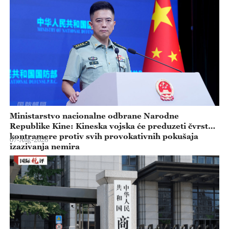
Ministarstvo nacionalne odbrane Narodne
Republike Kine: Kineska vojska će preduzeti čvrste
kontramere protiv svih provokativnih pokušaja
07-Aug-2026
izazivanja nemira