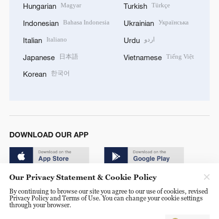
Magyar
Türkçe
Hungarian
Turkish
Bahasa Indonesia
Українська
Indonesian
Ukrainian
Italiano
اردو
Italian
Urdu
日本語
Tiếng Việt
Japanese
Vietnamese
한국어
Korean
DOWNLOAD OUR APP
Our Privacy Statement & Cookie Policy
By continuing to browse our site you agree to our use of cookies, revised
Privacy Policy and Terms of Use. You can change your cookie settings
through your browser.
© China Radio International.CRI. All Rights Reserved. 16A
Shijingshan Road, Beijing, China. 100040