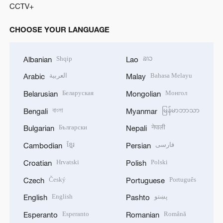
CCTV+
CHOOSE YOUR LANGUAGE
Shqip
ລາວ
Albanian
Lao
العربية
Bahasa Melayu
Arabic
Malay
Беларуская
Монгол
Belarusian
Mongolian
বাংলা
မြန်မာဘာသာ
Bengali
Myanmar
Български
नेपाली
Bulgarian
Nepali
ខ្មែរ
فارسی
Cambodian
Persian
Hrvatski
Polski
Croatian
Polish
Český
Português
Czech
Portuguese
English
پښتو
English
Pashto
Esperanto
Română
Esperanto
Romanian