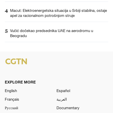
4
Macut: Elektroenergetska situacija u Srbiji stabilna, ostaje
apel za racionalnom potrošnjom struje
5
Vučić dočekao predsednika UAE na aerodromu u
Beogradu
EXPLORE MORE
English
Español
Français
العربية
Русский
Documentary