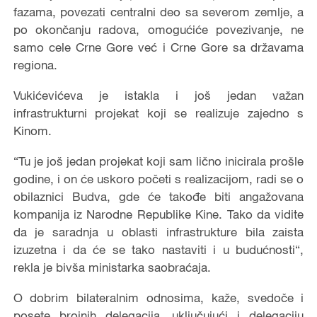
fazama, povezati centralni deo sa severom zemlje, a
po okončanju radova, omogućiće povezivanje, ne
samo cele Crne Gore već i Crne Gore sa državama
regiona.
Vukićevićeva je istakla i još jedan važan
infrastrukturni projekat koji se realizuje zajedno s
Kinom.
“Tu je još jedan projekat koji sam lično inicirala prošle
godine, i on će uskoro početi s realizacijom, radi se o
obilaznici Budva, gde će takođe biti angažovana
kompanija iz Narodne Republike Kine. Tako da vidite
da je saradnja u oblasti infrastrukture bila zaista
izuzetna i da će se tako nastaviti i u budućnosti“,
rekla je bivša ministarka saobraćaja.
O dobrim bilateralnim odnosima, kaže, svedoče i
posete brojnih delegacija, uključujući i delegaciju