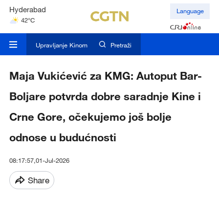
Hyderabad
Language
42°C
Mumbai
31°C
Upravljanje Kinom
Pretraži
Maja Vukićević za KMG: Autoput Bar-
Boljare potvrda dobre saradnje Kine i
Crne Gore, očekujemo još bolje
odnose u budućnosti
08:17:57,01-Jul-2026
Share