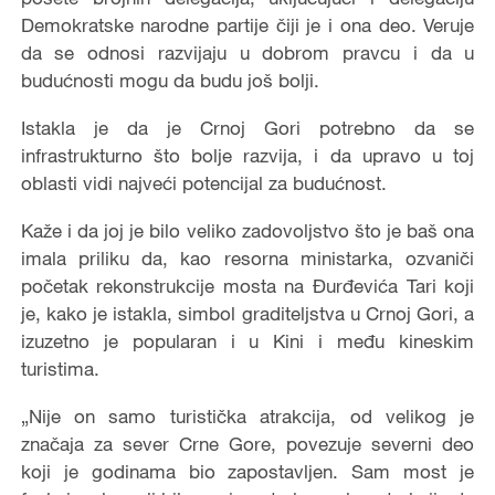
Demokratske narodne partije čiji je i ona deo. Veruje
da se odnosi razvijaju u dobrom pravcu i da u
budućnosti mogu da budu još bolji.
Istakla je da je Crnoj Gori potrebno da se
infrastrukturno što bolje razvija, i da upravo u toj
oblasti vidi najveći potencijal za budućnost.
Kaže i da joj je bilo veliko zadovoljstvo što je baš ona
imala priliku da, kao resorna ministarka, ozvaniči
početak rekonstrukcije mosta na Đurđevića Tari koji
je, kako je istakla, simbol graditeljstva u Crnoj Gori, a
izuzetno je popularan i u Kini i među kineskim
turistima.
„Nije on samo turistička atrakcija, od velikog je
značaja za sever Crne Gore, povezuje severni deo
koji je godinama bio zapostavljen. Sam most je