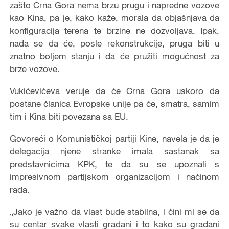
zašto Crna Gora nema brzu prugu i napredne vozove
kao Kina, pa je, kako kaže, morala da objašnjava da
konfiguracija terena te brzine ne dozvoljava. Ipak,
nada se da će, posle rekonstrukcije, pruga biti u
znatno boljem stanju i da će pružiti mogućnost za
brze vozove.
Vukićevićeva veruje da će Crna Gora uskoro da
postane članica Evropske unije pa će, smatra, samim
tim i Kina biti povezana sa EU.
Govoreći o Komunističkoj partiji Kine, navela je da je
delegacija njene stranke imala sastanak sa
predstavnicima KPK, te da su se upoznali s
impresivnom partijskom organizacijom i načinom
rada.
„Jako je važno da vlast bude stabilna, i čini mi se da
su centar svake vlasti građani i to kako su građani