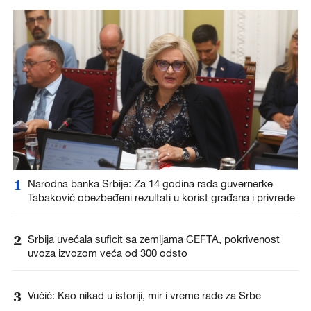
1
Narodna banka Srbije: Za 14 godina rada guvernerke
Tabaković obezbeđeni rezultati u korist građana i privrede
2
Srbija uvećala suficit sa zemljama CEFTA, pokrivenost
uvoza izvozom veća od 300 odsto
3
Vučić: Kao nikad u istoriji, mir i vreme rade za Srbe