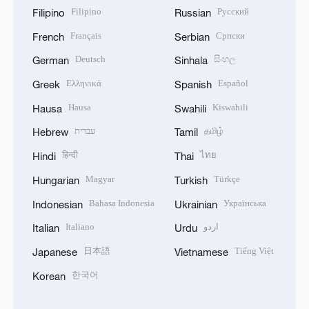
Filipino
Русский
Filipino
Russian
Français
Српски
French
Serbian
Deutsch
සිංහල
German
Sinhala
Ελληνικά
Español
Greek
Spanish
Hausa
Kiswahili
Hausa
Swahili
עברית
தமிழ்
Hebrew
Tamil
हिन्दी
ไทย
Hindi
Thai
Magyar
Türkçe
Hungarian
Turkish
Bahasa Indonesia
Українська
Indonesian
Ukrainian
Italiano
اردو
Italian
Urdu
日本語
Tiếng Việt
Japanese
Vietnamese
한국어
Korean