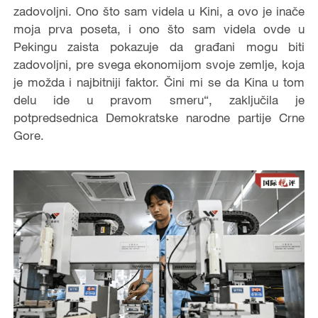
zadovoljni. Ono što sam videla u Kini, a ovo je inače
moja prva poseta, i ono što sam videla ovde u
Pekingu zaista pokazuje da građani mogu biti
zadovoljni, pre svega ekonomijom svoje zemlje, koja
je možda i najbitniji faktor. Čini mi se da Kina u tom
delu ide u pravom smeru“, zaključila je
potpredsednica Demokratske narodne partije Crne
Gore.