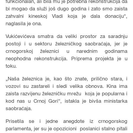
funkcionalan, ali bila mu je potrebna rekonstrukcija da
bi mogao da služi još dugo godina i zato smo zaista
zahvalni kineskoj Vladi koja je dala donaciju“,
naglasila je ona.
Vukićevićeva smatra da veliki prostor za saradnju
postoji i u sektoru železničkog saobraćaja, jer je
crnogorskoj železnici u narednim godinama
neophodna rekonstrukcija. Priprema projekta je u
toku.
„Naša železnica je, kao što znate, prilično stara, i
vozovi su zastareli i sledi velika obnova. Kina ima
zaista razvijenu železničku mrežu koja je popularna i
kod nas u Crnoj Gori“, istakla je bivša ministarka
saobraćaja.
Prisetila se i jedne anegdote iz crnogorskog
parlamenta, jer su je opozicioni poslanici stalno pitali