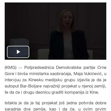
Play
Video
(KMG) -- Potpredsednica Demokratske partije Crne
Gore i bivša ministarka saobraćaja, Maja Vukićević, u
intervjuu za Kinesku medijsku grupu izjavila je da je
autoput Bar-Boljare najvažniji projekat u njenoj zemlji,
te da će i drugu deonicu graditi kompanija iz Kine.
Istakla je da je taj projekat još jedna potvrda dobre
saradnje dve zemlje, kao i da će, u ovim prvim