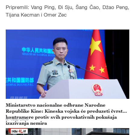
Pripremili: Vang Ping, Đi Sju, Šang Čao, Džao Peng,
Tijana Kecman i Omer Zec
Ministarstvo nacionalne odbrane Narodne
Republike Kine: Kineska vojska će preduzeti čvrste
kontramere protiv svih provokativnih pokušaja
07-Aug-2026
izazivanja nemira