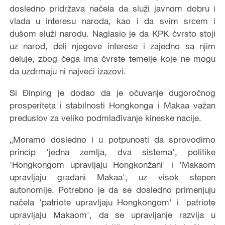
dosledno pridržava načela da služi javnom dobru i
vlada u interesu naroda, kao i da svim srcem i
dušom služi narodu. Naglasio je da KPK čvrsto stoji
uz narod, deli njegove interese i zajedno sa njim
deluje, zbog čega ima čvrste temelje koje ne mogu
da uzdrmaju ni najveći izazovi.
Si Đinping je dodao da je očuvanje dugoročnog
prosperiteta i stabilnosti Hongkonga i Makaa važan
preduslov za veliko podmlađivanje kineske nacije.
„Moramo dosledno i u potpunosti da sprovodimo
princip 'jedna zemlja, dva sistema', politike
'Hongkongom upravljaju Hongkonžani' i 'Makaom
upravljaju građani Makaa', uz visok stepen
autonomije. Potrebno je da se dosledno primenjuju
načela 'patriote upravljaju Hongkongom' i 'patriote
upravljaju Makaom', da se upravljanje razvija u