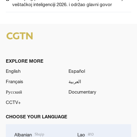
veštačkoj inteligenciji 2026. i održao glavni govor
EXPLORE MORE
English
Español
Français
العربية
Русский
Documentary
CCTV+
CHOOSE YOUR LANGUAGE
Shqip
ລາວ
Albanian
Lao