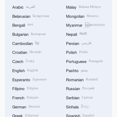
العربية
Bahasa Melayu
Arabic
Malay
Беларуская
Монгол
Belarusian
Mongolian
বাংলা
မြန်မာဘာသာ
Bengali
Myanmar
Български
नेपाली
Bulgarian
Nepali
ខ្មែរ
فارسی
Cambodian
Persian
Hrvatski
Polski
Croatian
Polish
Český
Português
Czech
Portuguese
English
پښتو
English
Pashto
Esperanto
Română
Esperanto
Romanian
Filipino
Русский
Filipino
Russian
Français
Српски
French
Serbian
Deutsch
සිංහල
German
Sinhala
Ελληνικά
Español
Greek
Spanish