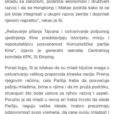
skladu sa zakonom, podstiče ekonomski i društveni
razvoj i da se Hongkong i Makao podrže kako bi se
još bolje integrisali u ukupni razvoj zemlje i doprineli
njenom napretku“, rekao je Si.
„Rešavanje pitanja Tajvana i ostvarivanje potpunog
ujedinjenja Kine predstavljaju istorijsku misiju i
nepokolebljivu posvećenost Komunističke partije
Kine“, izjavio je generalni sekretar Centralnog
komiteta KPK, Si Đinping.
Pored toga, Si je istakao da su mladi ključna snaga u
ostvarivanju velikog preporoda kineske nacije. Prema
njegovim rečima, cela Partija treba da posvećuje
pažnju mladima, brine o njima i da im pruža podršku,
stvarajući što bolje uslove za njihov razvoj i uspeh.
Poručio je da mladi u novoj eri treba čvrsto da slede
Partiju, neguju velike ideale, hrabro preuzimaju
odgovornost svog vremena, da cene svoju mladost i