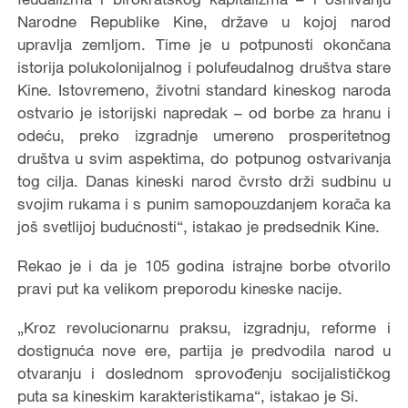
Narodne Republike Kine, države u kojoj narod
upravlja zemljom. Time je u potpunosti okončana
istorija polukolonijalnog i polufeudalnog društva stare
Kine. Istovremeno, životni standard kineskog naroda
ostvario je istorijski napredak – od borbe za hranu i
odeću, preko izgradnje umereno prosperitetnog
društva u svim aspektima, do potpunog ostvarivanja
tog cilja. Danas kineski narod čvrsto drži sudbinu u
svojim rukama i s punim samopouzdanjem korača ka
još svetlijoj budućnosti“, istakao je predsednik Kine.
Rekao je i da je 105 godina istrajne borbe otvorilo
pravi put ka velikom preporodu kineske nacije.
„Kroz revolucionarnu praksu, izgradnju, reforme i
dostignuća nove ere, partija je predvodila narod u
otvaranju i doslednom sprovođenju socijalističkog
puta sa kineskim karakteristikama“, istakao je Si.