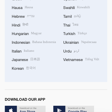
Hausa
Kiswahili
Hausa
Swahili
עברית
தமிழ்
Hebrew
Tamil
हिन्दी
ไทย
Hindi
Thai
Magyar
Türkçe
Hungarian
Turkish
Bahasa Indonesia
Українська
Indonesian
Ukrainian
Italiano
اردو
Italian
Urdu
日本語
Tiếng Việt
Japanese
Vietnamese
한국어
Korean
DOWNLOAD OUR APP