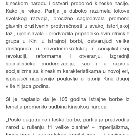
kineskom narodu i ostvari preporod kineske nacije.
Kako je rekao, Partija je duboko razumela tokove
svetskog razvoja, precizno sagledavala promene
glavnih društvenih protivrečnosti u svakoj istorijskoj
fazi, ujedinjavala i predvodila pripadnike svih etničkih
grupa u Kini u istrajnoj borbi, ostvarujući velika
dostignuća u novodemokratskoj i socijalističkoj
revoluciji, reformama i otvaranju, izgradnji
socijalističke modernizacije, kao i u razvoju
socijalizma sa kineskim karakteristikama u novoj eri,
ispisujući najslavnije poglavlje u istoriji Kine dugoj
više hiljada godina.
Si je naglasio da je 105 godina istrajne borbe iz
temelja promenilo sudbinu kineskog naroda.
„Posle dugotrajne i teške borbe, partija je predvodila
narod u rušenju 'tri velike planine' – imperijalizma,
feudalizma i birokratskog kapitalizma – i osnivanju