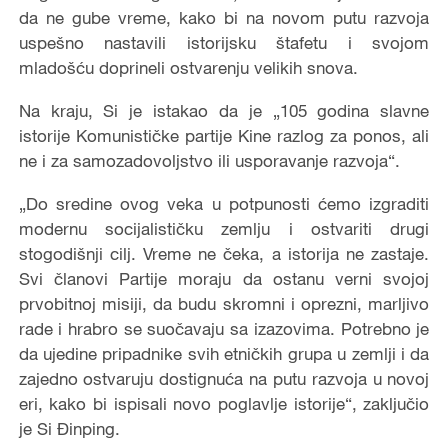
da ne gube vreme, kako bi na novom putu razvoja
uspešno nastavili istorijsku štafetu i svojom
mladošću doprineli ostvarenju velikih snova.
Na kraju, Si je istakao da je „105 godina slavne
istorije Komunističke partije Kine razlog za ponos, ali
ne i za samozadovoljstvo ili usporavanje razvoja“.
„Do sredine ovog veka u potpunosti ćemo izgraditi
modernu socijalističku zemlju i ostvariti drugi
stogodišnji cilj. Vreme ne čeka, a istorija ne zastaje.
Svi članovi Partije moraju da ostanu verni svojoj
prvobitnoj misiji, da budu skromni i oprezni, marljivo
rade i hrabro se suočavaju sa izazovima. Potrebno je
da ujedine pripadnike svih etničkih grupa u zemlji i da
zajedno ostvaruju dostignuća na putu razvoja u novoj
eri, kako bi ispisali novo poglavlje istorije“, zaključio
je Si Đinping.