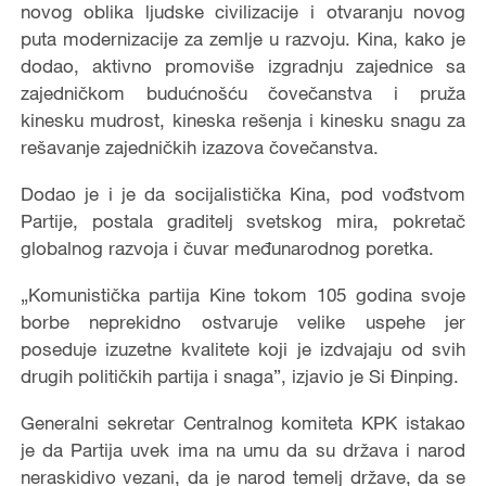
novog oblika ljudske civilizacije i otvaranju novog
puta modernizacije za zemlje u razvoju. Kina, kako je
dodao, aktivno promoviše izgradnju zajednice sa
zajedničkom budućnošću čovečanstva i pruža
kinesku mudrost, kineska rešenja i kinesku snagu za
rešavanje zajedničkih izazova čovečanstva.
Dodao je i je da socijalistička Kina, pod vođstvom
Partije, postala graditelj svetskog mira, pokretač
globalnog razvoja i čuvar međunarodnog poretka.
„Komunistička partija Kine tokom 105 godina svoje
borbe neprekidno ostvaruje velike uspehe jer
poseduje izuzetne kvalitete koji je izdvajaju od svih
drugih političkih partija i snaga”, izjavio je Si Đinping.
Generalni sekretar Centralnog komiteta KPK istakao
je da Partija uvek ima na umu da su država i narod
neraskidivo vezani, da je narod temelj države, da se