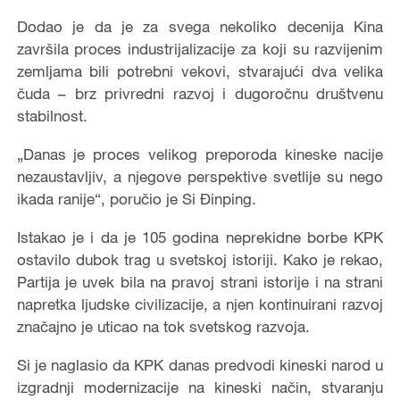
Dodao je da je za svega nekoliko decenija Kina
završila proces industrijalizacije za koji su razvijenim
zemljama bili potrebni vekovi, stvarajući dva velika
čuda – brz privredni razvoj i dugoročnu društvenu
stabilnost.
„Danas je proces velikog preporoda kineske nacije
nezaustavljiv, a njegove perspektive svetlije su nego
ikada ranije“, poručio je Si Đinping.
Istakao je i da je 105 godina neprekidne borbe KPK
ostavilo dubok trag u svetskoj istoriji. Kako je rekao,
Partija je uvek bila na pravoj strani istorije i na strani
napretka ljudske civilizacije, a njen kontinuirani razvoj
značajno je uticao na tok svetskog razvoja.
Si je naglasio da KPK danas predvodi kineski narod u
izgradnji modernizacije na kineski način, stvaranju