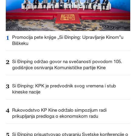
1
Promocija pete knjige „Si Đinping: Upravljanje Kinom”u
Biškeku
2
Si Đinping održao govor na svečanosti povodom 105.
godišnjice osnivanja Komunističke partije Kine
3
Si Đinping: KPK je predvodnik svog vremena i stub
kineske nacije
4
Rukovodstvo KP Kine održalo simpozijum radi
prikupljanja predloga o ekonomskom radu
5
Si Đinping prisustvovao otvaranju Svetske konferencije o