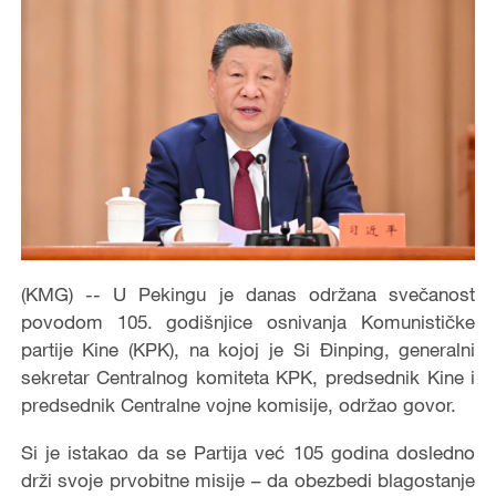
(KMG) -- U Pekingu je danas održana svečanost
povodom 105. godišnjice osnivanja Komunističke
partije Kine (KPK), na kojoj je Si Đinping, generalni
sekretar Centralnog komiteta KPK, predsednik Kine i
predsednik Centralne vojne komisije, održao govor.
Si je istakao da se Partija već 105 godina dosledno
drži svoje prvobitne misije – da obezbedi blagostanje