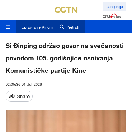
Language
Upravljanje Kinom
Pretraži
Si Đinping održao govor na svečanosti
povodom 105. godišnjice osnivanja
Komunističke partije Kine
02:05:36,01-Jul-2026
Share